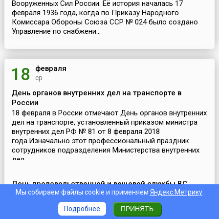
Вооруженных Сил России. Её история началась 17
февраля 1936 года, когда по Приказу Народного
Комиссара Обороны Союза ССР № 024 было создано
Управление по снабжени...
февраля
18
ср
День органов внутренних дел на транспорте в
России
18 февраля в России отмечают День органов внутренних
дел на транспорте, установленный приказом министра
внутренних дел РФ № 81 от 8 февраля 2018
года.Изначально этот профессиональный праздник
сотрудников подразделения Министерства внутренних
дел ...
День продовольственной и вещевой службы ВС
Мы собираем файлы cookie и применяем
Яндекс.Метрику
.
России
«Обед в армии ещё никто не отменял» и «Как солдат
Подробнее
ПРИНЯТЬ
полопает – так он и потопает» – до боли знакомые