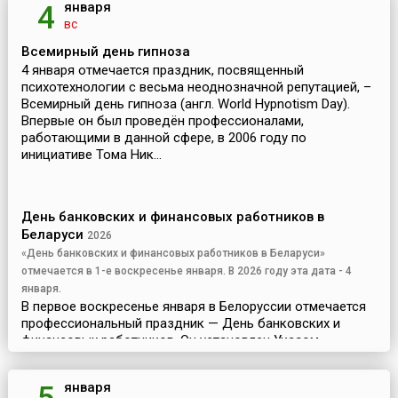
января
4
вс
Всемирный день гипноза
4 января отмечается праздник, посвященный
психотехнологии с весьма неоднозначной репутацией, –
Всемирный день гипноза (англ. World Hypnotism Day).
Впервые он был проведён профессионалами,
работающими в данной сфере, в 2006 году по
инициативе Тома Ник...
День банковских и финансовых работников в
Беларуси
2026
«День банковских и финансовых работников в Беларуси»
отмечается в 1-е воскресенье января. В 2026 году эта дата - 4
января.
В первое воскресенье января в Белоруссии отмечается
профессиональный праздник — День банковских и
финансовых работников. Он установлен Указом
Президента Республики Беларусь № 157 от 26 марта
1998 года.3 декабря 1921 года Совет Народных
января
Комиссаров...