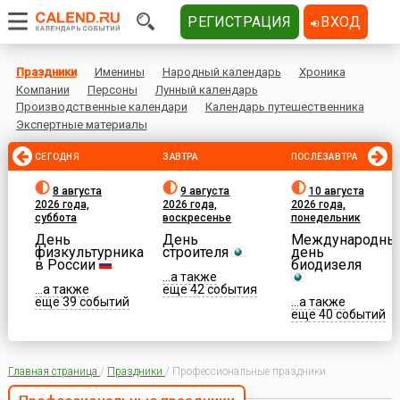
РЕГИСТРАЦИЯ
ВХОД
Праздники
Именины
Народный календарь
Хроника
Компании
Персоны
Лунный календарь
Производственные календари
Календарь путешественника
Экспертные материалы
СЕГОДНЯ
ЗАВТРА
ПОСЛЕЗАВТРА
8 августа
9 августа
10 августа
2026 года,
2026 года,
2026 года,
суббота
воскресенье
понедельник
День
День
Международны
физкультурника
строителя
день
в России
биодизеля
...а также
...а также
еще 42 события
еще 39 событий
...а также
еще 40 событий
Главная страница
/
Праздники
/
Профессиональные праздники