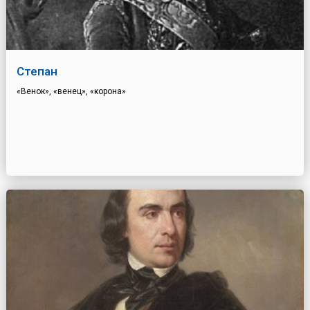
Степан
«Венок», «венец», «корона»