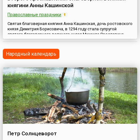
княгини Анны Кашинской
Православные праздники
Святая благоверная княгиня Анна Кашинская, дочь ростовского
князя Димитрия Борисовича, в 1294 году стала супругой
святого благоверного великого князя Михаила Ярославича
Тверского. После страдальческой кончины мужа Анна
удалилась в Тверской Софийский монастырь и приняла постриг
с именем Евфросиния. По просьбе своего сына кашинского
Народный календарь
князя Василия Михайловича она перешла на жительство в
Кашинский...
Петр Солнцеворот