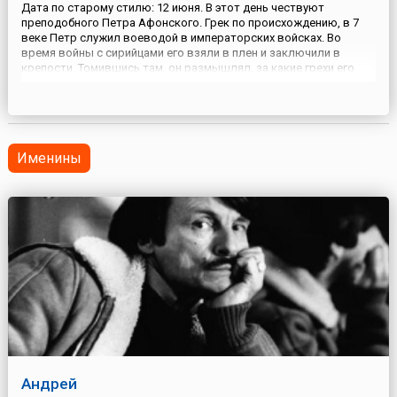
Дата по старому стилю: 12 июня. В этот день чествуют
преподобного Петра Афонского. Грек по происхождению, в 7
веке Петр служил воеводой в императорских войсках. Во
время войны с сирийцами его взяли в плен и заключили в
крепости. Томившись там, он размышлял, за какие грехи его
наказал Бог. Петр вспомнил, что однажды имел намерение уйти
в монастырь, но так и не исполнил его. Поняв это, он стал
соблю...
Именины
Андрей