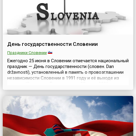
День государственности Словении
Праздники Словении
Ежегодно 25 июня в Словении отмечается национальный
праздник — День государственности (словен. Dan
državnosti), установленный в память о провозглашении
независимости Словении в 1991 году и её выходе из
состава Югославии.В этот день — 25 июня 1991 года —
словенский парламент объявил о независимости
Словении и ее выходе из Югославии, в состав которой
входила с 1918 года. Югославия не признала не...