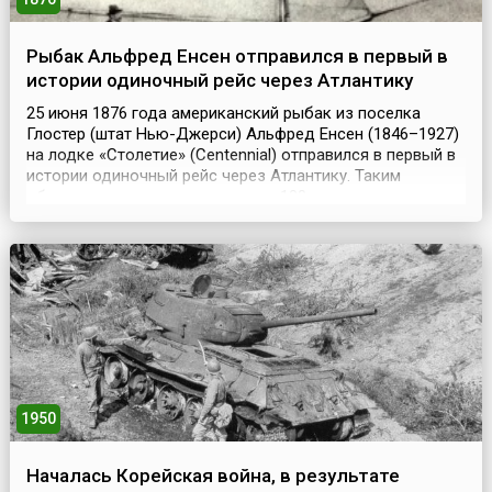
Рыбак Альфред Енсен отправился в первый в
истории одиночный рейс через Атлантику
25 июня 1876 года американский рыбак из поселка
Глостер (штат Нью-Джерси) Альфред Енсен (1846–1927)
на лодке «Столетие» (Centennial) отправился в первый в
истории одиночный рейс через Атлантику. Таким
образом он хотел ознаменовать 100-летнюю годовщину
провозглашения независимости Соединенных Штатов
Америки.К своему путешествию опытный рыбак
готовился полгода и даже построил немного
усовершенст...
1950
Началась Корейская война, в результате