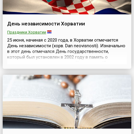
День независимости Хорватии
Праздники Хорватии
25 июня, начиная с 2020 года, в Хорватии отмечается
День независимости (хорв. Dan neovisnosti). Изначально
в этот день отмечался День государственности,
который был установлен в 2002 году в память о
провозглашении независимости Хорватии от Югославии
в 1991 году. Но 14 ноября 2019 года хорватский
парламент принял новый закон о праздниках и перенес
День государственности на 30 мая, а дата 25 июня ст...