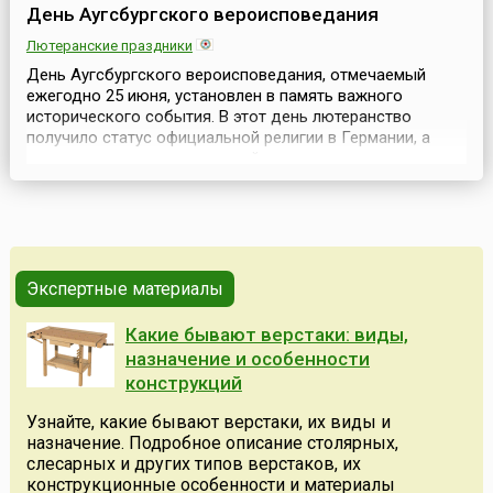
День Аугсбургского вероисповедания
Лютеранские праздники
День Аугсбургского вероисповедания, отмечаемый
ежегодно 25 июня, установлен в память важного
исторического события. В этот день лютеранство
получило статус официальной религии в Германии, а
протестантизм отвоевал в ней право на существование.
Аугсбургское исповедание (лат. Confessio Augustana,
нем. Augsburger Bekenntnis) — самый ранний из
официальных протестантских символов веры, до сих пор
яв...
Экспертные материалы
Какие бывают верстаки: виды,
назначение и особенности
конструкций
Узнайте, какие бывают верстаки, их виды и
назначение. Подробное описание столярных,
слесарных и других типов верстаков, их
конструкционные особенности и материалы