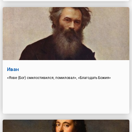
Иван
«Яхве (Бог) смилостивился, помиловал», «Благодать Божия»