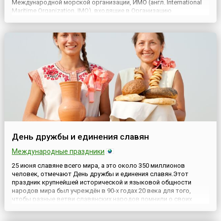
Международной морской организации, ИМО (англ. International
Maritime Organization, IMO), входящие в Организацию
Объединенных Наций (ООН), подписали на конференции в
Маниле резолюцию № 19, послужившую основанием
учреждения эт...
День дружбы и единения славян
Международные праздники
25 июня славяне всего мира, а это около 350 миллионов
человек, отмечают День дружбы и единения славян.Этот
праздник крупнейшей исторической и языковой общности
народов мира был учреждён в 90-х годах 20 века для того,
чтобы разные ветви славянских народов помнили о своих
исторических корнях, стремились сохранить свою культуру и
многовековую связь друг с другом. Он появился как следствие