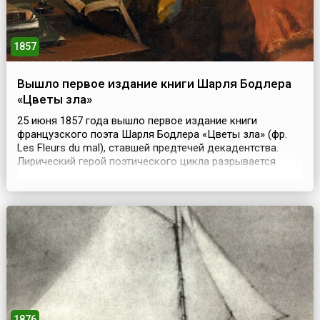
1857
Вышло первое издание книги Шарля Бодлера
«Цветы зла»
25 июня 1857 года вышло первое издание книги
французского поэта Шарля Бодлера «Цветы зла» (фр.
Les Fleurs du mal), ставшей предтечей декадентства.
Лирический герой поэтического цикла разрывается
между идеалом духовной красоты и красотой порока,
его терзают ощущение раздвоенности и жажда
смерти.Однако спустя месяц после его издания Бодлера
обвинили в имморализме и привлекли к судебному
разбират...
1876