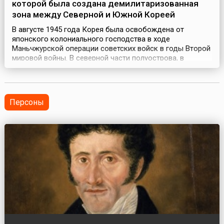
которой была создана демилитаризованная
зона между Северной и Южной Кореей
В августе 1945 года Корея была освобождена от
японского колониального господства в ходе
Маньчжурской операции советских войск в годы Второй
мировой войны. В северной части полуострова, в
которую вступила Красная Армия, установился
коммунистический режим во главе с Ким Ир Сеном. На
Юге, где высадились американские войска, пришел к
власти Ли Сын Ман – один из лидеров
Персоны
антикоммунистического националис...