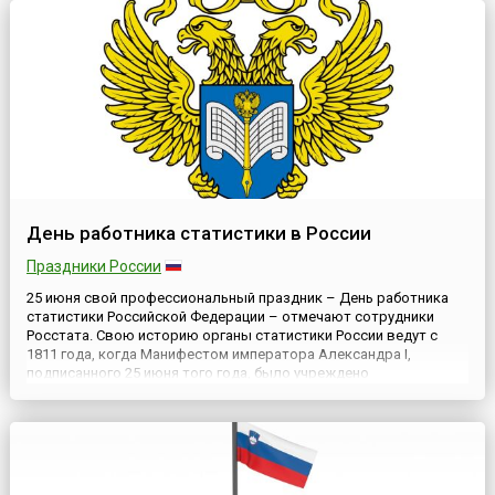
распада...
День работника статистики в России
Праздники России
25 июня свой профессиональный праздник – День работника
статистики Российской Федерации – отмечают сотрудники
Росстата. Свою историю органы статистики России ведут с
1811 года, когда Манифестом императора Александра I,
подписанного 25 июня того года, было учреждено
Министерство полиции, а в его структуре, в свою очередь
появилось Статистическое отделение. Возглавил его К.Ф.
Герман.Более, ч...