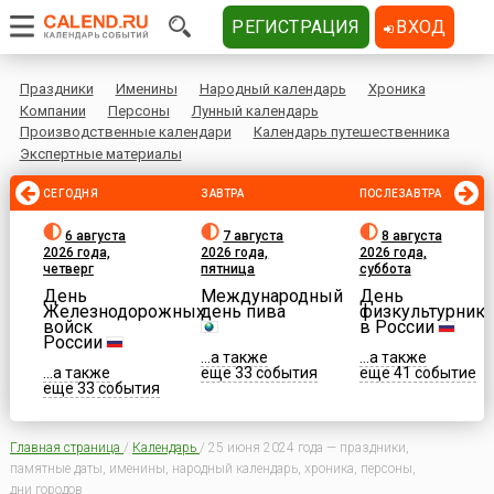
РЕГИСТРАЦИЯ
ВХОД
Праздники
Именины
Народный календарь
Хроника
Компании
Персоны
Лунный календарь
Производственные календари
Календарь путешественника
Экспертные материалы
СЕГОДНЯ
ЗАВТРА
ПОСЛЕЗАВТРА
6 августа
7 августа
8 августа
2026 года,
2026 года,
2026 года,
четверг
пятница
суббота
День
Международный
День
Железнодорожных
день пива
физкультурника
войск
в России
России
...а также
...а также
...а также
еще 33 события
еще 41 событие
еще 33 события
Главная страница
/
Календарь
/
25 июня 2024 года — праздники,
памятные даты, именины, народный календарь, хроника, персоны,
дни городов