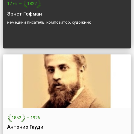
1776
—
1822
Эрнст Гофман
немецкий писатель, композитор, художник
1852
—
1926
Антонио Гауди