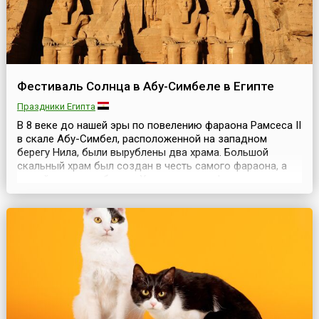
Фестиваль Солнца в Абу-Симбеле в Египте
Праздники Египта
В 8 веке до нашей эры по повелению фараона Рамсеса II
в скале Абу-Симбел, расположенной на западном
берегу Нила, были вырублены два храма. Большой
скальный храм был создан в честь самого фараона, а
малый — в честь богини Хахтор и жены фараона
Нефертари. Причиной создания этих двух храмов
послужила победа Рамсеса над хеттами.Перед храмом
были возведены четыре 20-метровые статуи: три статуи
изоб...