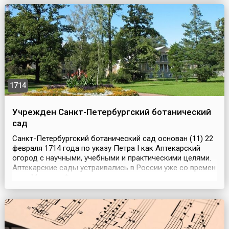
еще в 1616 году объявил теорию «вольнодумного
поляка» Коперника «богопротивной», но анализировать
ее как умозрительное построение...
1714
Учрежден Санкт-Петербургский ботанический
сад
Санкт-Петербургский ботанический сад основан (11) 22
февраля 1714 года по указу Петра I как Аптекарский
огород с научными, учебными и практическими целями.
Аптекарские сады устраивались в России уже со времен
царя Михаила Федоровича для содержания аптек
казенных и полевых; при Алексее Михайловиче было 3
аптекарских сада. Первый (не сохранившийся) подобный
садик в Санкт-Петербурге был разве...