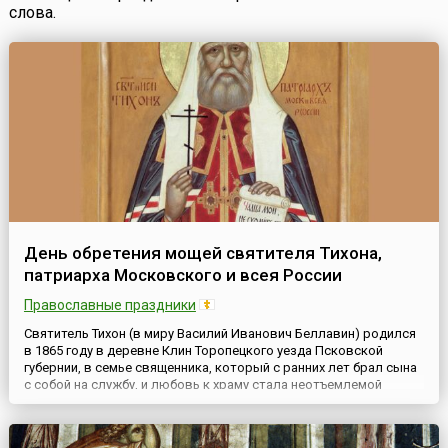
слова.
День обретения мощей святителя Тихона,
патриарха Московского и всея России
Православные праздники
Святитель Тихон (в миру Василий Иванович Беллавин) родился
в 1865 году в деревне Клин Торопецкого уезда Псковской
губернии, в семье священника, который с ранних лет брал сына
с собой на службу, и любовь к храму стала неотъемлемой
частью его жизни. Образование Тихон получил в духовном
училище родного города, а затем в Псковской Семинарии и
Петербургской Духовной Академии. Скромный,