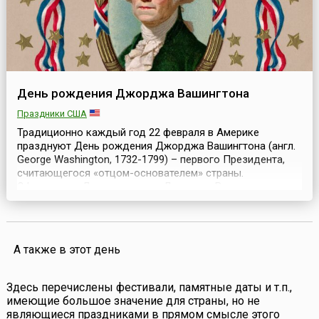
День рождения Джорджа Вашингтона
Праздники США
Традиционно каждый год 22 февраля в Америке
празднуют День рождения Джорджа Вашингтона (англ.
George Washington, 1732-1799) – первого Президента,
считающегося «отцом-основателем» страны.
Официально День рождения Джорджа Вашингтона
впервые был отпразднован в 1880 году. В 1885 году
праздник получил статус общенационального.Сегодня,
отмечая День рождения первого Президента,
американцы вспомин...
А также в этот день
Здесь перечислены фестивали, памятные даты и т.п.,
имеющие большое значение для страны, но не
являющиеся праздниками в прямом смысле этого