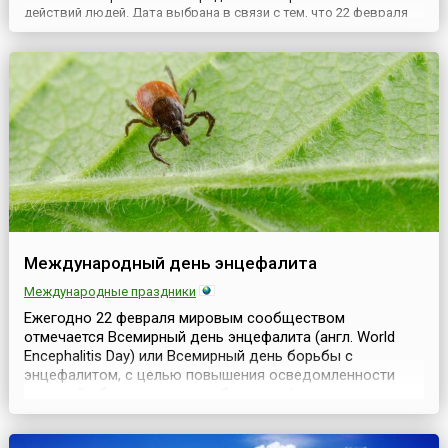
действий людей. Дата выбрана в связи с тем, что 22 февраля
1990 года правительство Англии опубликовало «Хартию жертв
преступлений» (англ. Victim's Charter: Statement of the Rights of
Victims of Crime).Проблема социальной реабил...
Международный день энцефалита
Международные праздники
Ежегодно 22 февраля мировым сообществом
отмечается Всемирный день энцефалита (англ. World
Encephalitis Day) или Всемирный день борьбы с
энцефалитом, с целью повышения осведомленности
широкой общественности об этом инфекционном
заболевании и способах предупреждения заражения им.
Дата была учреждена в 2013 году по инициативе