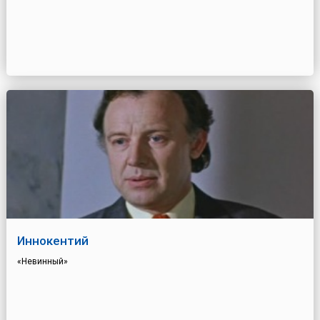
Иннокентий
«Невинный»