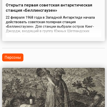
Открыта первая советская антарктическая
станция «Беллинсгаузен»
22 февраля 1968 года в Западной Антарктиде начала
действовать советская полярная станция
«Беллинсгаузен». Для станции выбрали остров Кинг-
Джордж, входящий в группу Южных Шетландских
островов.Станция была развернута для выполнения
географических, геологических, гляциологических и
биологических исследований Ледового континента.
Сначала она состояла из нескольких деревянных
щитовых домиков, рассч...
Персоны