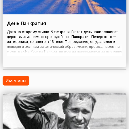
День Панкратия
Дата по старому стилю: 9 февраля. В этот день православная
церковь чтит память преподобного Панкратия Печерского —
затворника, жившего в 13 веке. По преданию, он удалился в
пещеры и вел там аскетический образ жизни, проводя время в
молитвах.На Руси на Панкратия всегда принимались за плетение
лаптей. Зима близилась к концу, запасов зерна оставалось
мало, поэтому говорили: «Не всяк Панкрат хлебо...
Именины