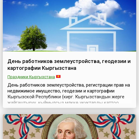
Общества энцефалита (англ. The Encephalitis Society),
чтобы не только н...
День работников землеустройства, геодезии и
картографии Кыргызстана
Праздники Кыргызстана
День работников землеустройства, регистрации прав на
недвижимое имущество, геодезии и картографии
Кыргызской Республики (кирг. Кыргызстандын жерге
жайгаштыруу, кыймылсыз мүлккө укуктарды каттоо,
геодезия жана картография кызматкеринин күнү)
отмечается в Кыргызстане ежегодно 22
февраля.Данный праздник был учрежден
Постановлением Правительства страны № 24 от 31
января 2007 года по предложению Го...