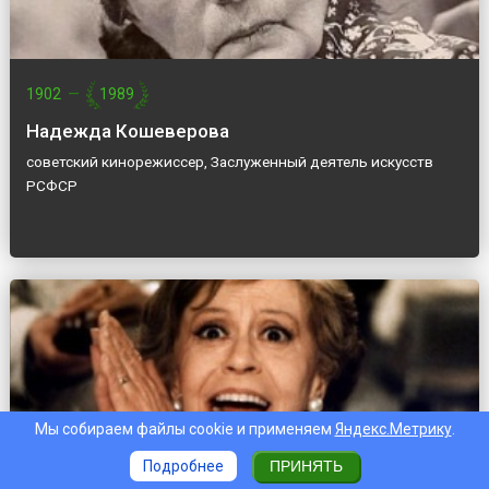
1902
—
1989
Надежда Кошеверова
советский кинорежиссер, Заслуженный деятель искусств
РСФСР
Мы собираем файлы cookie и применяем
Яндекс.Метрику
.
Подробнее
ПРИНЯТЬ