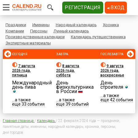
РЕГИСТРАЦИЯ
ВХОД
Праздники
Именины
Народный календарь
Хроника
Компании
Персоны
Лунный календарь
Производственные календари
Календарь путешественника
Экспертные материалы
СЕГОДНЯ
ЗАВТРА
ПОСЛЕЗАВТРА
7 августа
8 августа
9 августа
2026 года,
2026 года,
2026 года,
пятница
суббота
воскресенье
Международный
День
День
день пива
физкультурника
строителя
в России
...а также
...а также
...а также
еще 42 события
еще 33 события
еще 39 событий
Главная страница
/
Календарь
/
22 февраля 2024 года — праздники,
памятные даты, именины, народный календарь, хроника, персоны,
дни городов