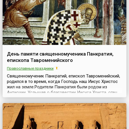
доброжелательный...
День памяти священномученика Панкратия,
епископа Тавроменийского
Православные праздники
Священномученик Панкратий, епископ Тавроменийский,
родился в то время, когда Господь наш Иисус Христос
жил на земле.Родители Панкратия были родом из
Антиохии. Услышав о благовестии Иисуса Христа, отец
Панкратия, взяв с собой юного сына, отправился в
Иерусалим, чтобы лично видеть великого Учителя. Его
потрясли чудеса, и, когда он услышал Божественное
учение, то уверовал во Христа как Сына Божия...