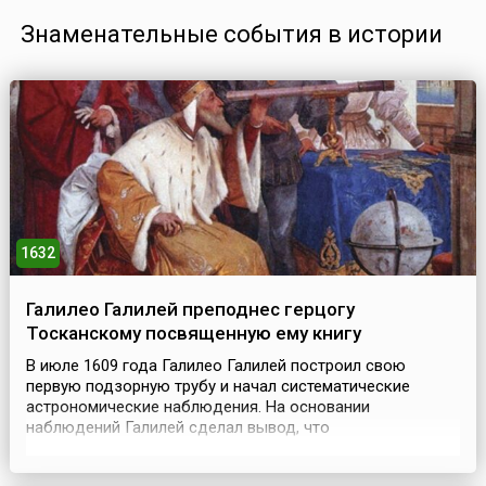
Знаменательные события в истории
1632
Галилео Галилей преподнес герцогу
Тосканскому посвященную ему книгу
В июле 1609 года Галилео Галилей построил свою
первую подзорную трубу и начал систематические
астрономические наблюдения. На основании
наблюдений Галилей сделал вывод, что
гелиоцентрическая система мира, предложенная
Коперником, является верной.Однако святой престол