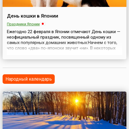
День кошки в Японии
Праздники Японии
Ежегодно 22 февраля в Японии отмечают День кошки —
неофициальный праздник, посвященный одному из
самых популярных домашних животных.Начнем с того,
что слово «два» по-японски звучит «ни». В некоторых
случаях, один из которых и стал поводом для
учреждения неформального Дня кошки, «два» может
произноситься игриво — «нян». Случайно или нет, но
японцы считают, что кошка мяукает не иначе как «нян-
ня...
Народный календарь