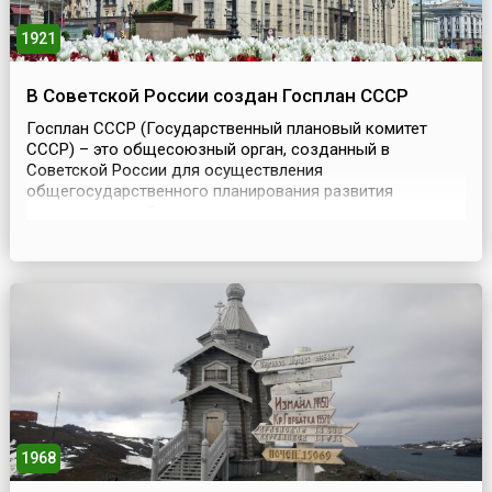
1921
В Советской России создан Госплан СССР
Госплан СССР (Государственный плановый комитет
СССР) – это общесоюзный орган, созданный в
Советской России для осуществления
общегосударственного планирования развития
народного хозяйства и контроля за выполнением
данных планов.Госплан был образован декретом
Совнаркома РСФСР 22 февраля 1921 года. Его создание
было обусловлено переходом страны к мирному
хозяйственному строительству, а прообразо...
1968