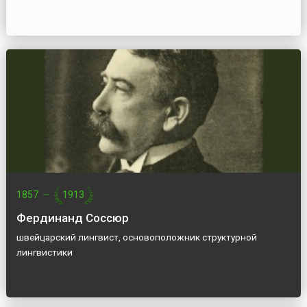
1857
—
1913
Фердинанд Соссюр
швейцарский лингвист, основоположник структурной
лингвистики