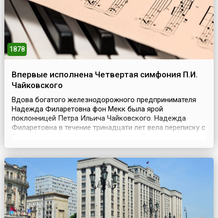
1878
Впервые исполнена Четвертая симфония П.И.
Чайковского
Вдова богатого железнодорожного предпринимателя
Надежда Филаретовна фон Мекк была ярой
поклонницей Петра Ильича Чайковского. Надежда
Филаретовна в течение тринадцати лет вела переписку с
Петром Ильичем и спонсировала его. Так сложилось,
что Надежда Филаретовна никогда не встречалась с
Чайковским лично.Благодарный композитор посвятил
своей покровительнице Четвертую симфонию,
составившую целую э...