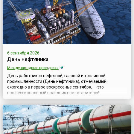
назван «отцом науки Таиланда», и тогда же было...
6 сентября 2026
День нефтяника
Международные праздники
День работников нефтяной, газовой и топливной
промышленности (День нефтяника), отмечаемый
ежегодно в первое воскресенье сентября, — это
профессиональный праздник представителей
разнообразных газовых и нефтяных специальностей:
геологов и буровиков, разработчиков и строителей,
транспортников, технологов; всех тех, кто связал свою
судьбу с нефтяной и газовой промышленностью.Свою
историю праздник ...