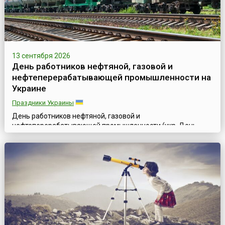
13 сентября 2026
День работников нефтяной, газовой и
нефтеперерабатывающей промышленности на
Украине
Праздники Украины
День работников нефтяной, газовой и
нефтеперерабатывающей промышленности (укр. День
працівників нафтової, газової та нафтопереробної
промисловості) отмечается на Украине ежегодно во второе
воскресенье сентября, согласно Указу Президента №
302/93 от 12 августа 1993 года, в поддержку инициативы
работников нефтяной, газовой, нефтеперерабатывающей
промышленности и
нефтепродуктообеспечения.Промышле...