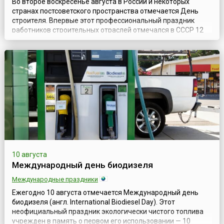
Во второе воскресенье августа в России и некоторых
странах постсоветского пространства отмечается День
строителя. Впервые этот профессиональный праздник
работников строительных отраслей отмечался в СССР 12
августа 1956 года. А установлен он был Указом Президиума
Верховного Совета СССР «Об установлении ежегодного
праздника "Дня строителя"» (на второе воскресенье
августа) от 6 сентября 1955 года...
10 августа
Международный день биодизеля
Международные праздники
Ежегодно 10 августа отмечается Международный день
биодизеля (англ. International Biodiesel Day). Этот
неофициальный праздник экологически чистого топлива
учрежден в память о первом его использовании — 10