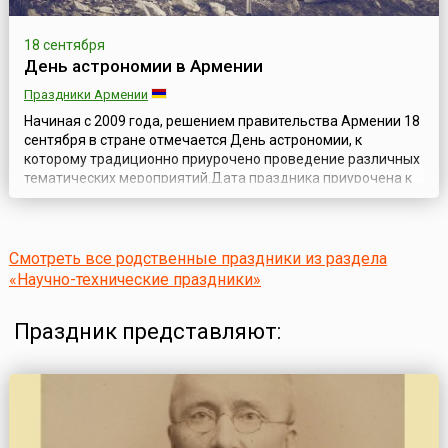
18 сентября
День астрономии в Армении
Праздники Армении
Начиная с 2009 года, решением правительства Армении 18
сентября в стране отмечается День астрономии, к
которому традиционно приурочено проведение различных
тематических мероприятий.Дата праздника приурочена к
дню рождения Виктора Амазасповича Амбарцумяна (арм.
Վիկտոր Համազասպի Համբարձումյան, 1908—1996) —
выдающегося армянского ученого, основателя
теоретической астрофизики, Национального Героя ...
Смотреть все родственные праздники из раздела
«Научно-технические праздники»
Праздник представляют: