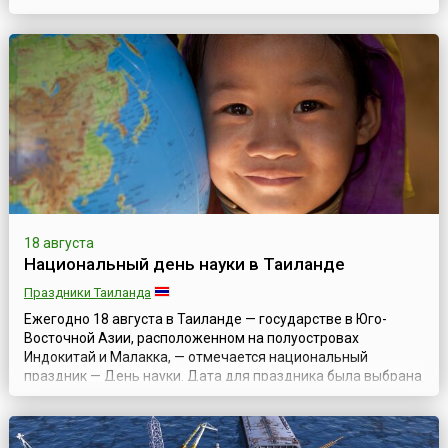
августа 1893 года был запущен двигатель, работающий на
топливе, основой которого стало арахисовое масло, и с
целью распространения информации о преимуществах
биодизельного топлива.Сам же дизел...
18 августа
Национальный день науки в Таиланде
Праздники Таиланда
Ежегодно 18 августа в Таиланде — государстве в Юго-
Восточной Азии, расположенном на полуостровах
Индокитай и Малакка, — отмечается национальный
праздник — День науки. Дата для праздника была выбрана
не случайно и посвящена годовщине предсказания и
наблюдения королем Монгкутом (Рама IV) солнечного
затмения в 1868 году. Сам правитель в 1982 году был