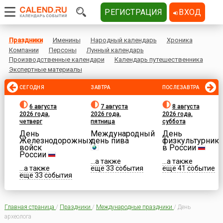
РЕГИСТРАЦИЯ
ВХОД
Праздники
Именины
Народный календарь
Хроника
Компании
Персоны
Лунный календарь
Производственные календари
Календарь путешественника
Экспертные материалы
СЕГОДНЯ
ЗАВТРА
ПОСЛЕЗАВТРА
6 августа
7 августа
8 августа
2026 года,
2026 года,
2026 года,
четверг
пятница
суббота
День
Международный
День
Железнодорожных
день пива
физкультурника
войск
в России
России
...а также
...а также
...а также
еще 33 события
еще 41 событие
еще 33 события
Главная страница
/
Праздники
/
Международные праздники
/
День
археолога