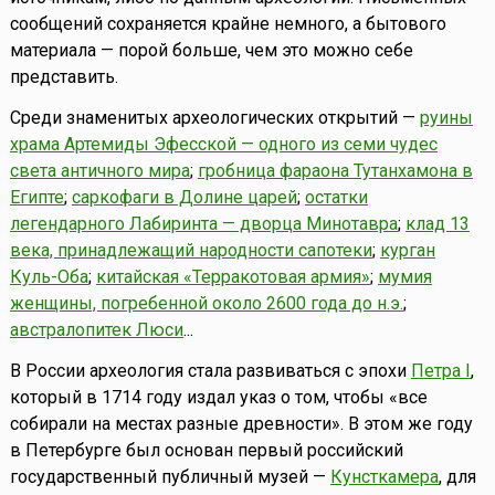
сообщений сохраняется крайне немного, а бытового
материала — порой больше, чем это можно себе
представить.
Среди знаменитых археологических открытий —
руины
храма Артемиды Эфесской — одного из семи чудес
света античного мира
;
гробница фараона Тутанхамона в
Египте
;
саркофаги в Долине царей
;
остатки
легендарного Лабиринта — дворца Минотавра
;
клад 13
века, принадлежащий народности сапотеки
;
курган
Куль-Оба
;
китайская «Терракотовая армия»
;
мумия
женщины, погребенной около 2600 года до н.э.
;
австралопитек Люси
...
В России археология стала развиваться с эпохи
Петра I
,
который в 1714 году издал указ о том, чтобы «все
собирали на местах разные древности». В этом же году
в Петербурге был основан первый российский
государственный публичный музей —
Кунсткамера
, для