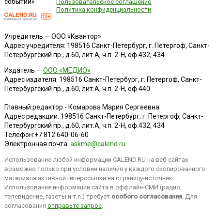
событий»
Пользовательское соглашение
Политика конфиденциальности
Учредитель — ООО «Квантор»
Адрес учредителя: 198516 Санкт-Петербург, г. Петергоф, Санкт-
Петербургский пр., д.60, лит.А, ч.п. 2-Н, оф.432, 434
Издатель —
ООО «МЕДИО»
Адрес издателя: 198516 Санкт-Петербург, г. Петергоф, Санкт-
Петербургский пр., д.60, лит.А, ч.п. 2-Н, оф.440
Главный редактор - Комарова Мария Сергеевна
Адрес редакции:
198516
Санкт-Петербург, г. Петергоф
,
Санкт-
Петербургский пр., д.60, лит.А, ч.п. 2-Н, оф.432, 434
Телефон:
+7 812 640-06-60
Электронная почта:
askme@calend.ru
Использование любой информации CALEND.RU на веб-сайтах
возможно только при условии наличия у каждого скопированного
материала активной гиперссылки на страницу-источник.
Использование информации сайта в оффлайн-СМИ (радио,
телевидение, газеты и т.п.) требует
особого согласования
. Для
согласования
отправьте запрос
.