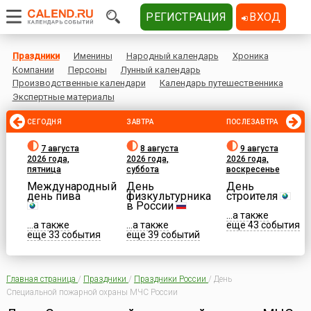
РЕГИСТРАЦИЯ
ВХОД
Праздники
Именины
Народный календарь
Хроника
Компании
Персоны
Лунный календарь
Производственные календари
Календарь путешественника
Экспертные материалы
СЕГОДНЯ
ЗАВТРА
ПОСЛЕЗАВТРА
7 августа
8 августа
9 августа
2026 года,
2026 года,
2026 года,
пятница
суббота
воскресенье
Международный
День
День
день пива
физкультурника
строителя
в России
...а также
...а также
...а также
еще 43 события
еще 33 события
еще 39 событий
Главная страница
/
Праздники
/
Праздники России
/
День
Специальной пожарной охраны МЧС России