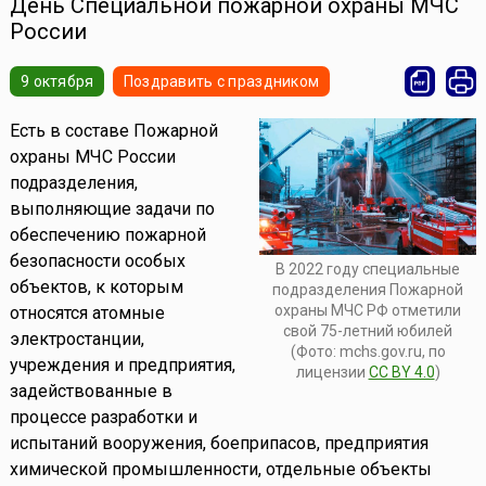
День Специальной пожарной охраны МЧС
России
9 октября
Поздравить с праздником
Есть в составе Пожарной
охраны МЧС России
подразделения,
выполняющие задачи по
обеспечению пожарной
безопасности особых
В 2022 году специальные
объектов, к которым
подразделения Пожарной
охраны МЧС РФ отметили
относятся атомные
свой 75-летний юбилей
электростанции,
(Фото: mchs.gov.ru, по
учреждения и предприятия,
лицензии
CC BY 4.0
)
задействованные в
процессе разработки и
испытаний вооружения, боеприпасов, предприятия
химической промышленности, отдельные объекты