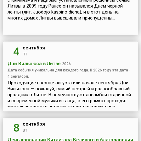
сталинизма и нацизма, установленный решением сейма
Литвы в 2009 году.Ранее он назывался Днём черной
ленты (лит. Juodojo kaspino diena), и в этот день на
многих домах Литвы вывешивали приспущенны...
сентября
4
пт
Дни Вильнюса в Литве
2026
Дата события уникальна для каждого года. В 2026 году эта дата -
4 сентября.
Проходящие в конце августа или начале сентября Дни
Вильнюса — пожалуй, самый пестрый и разнообразный
праздник в Литве. В нем участвуют ансамбли старинной
и современной музыки и танца, в его рамках проходят
международные выставки, акции, праздник пива...
сентября
8
вт
День коронации Витаутаса Великого и благодарения