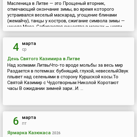
Масленица в Литве — это Прощеный вторник,
отмечающий окончание зимы, во время которого
устраивался веселый маскарад, угощение блинами
(жемайчу), танцы у костров, сжигание символа зимы —
чучела Морэ. Собираются существа в масках — черти,
ведьмы, призр...
марта
4
ср
День Святого Казимира в Литве
Над холмами ЛитвыЧто-то вроде мольбы за весь мир
Раздается в потемках: бубнящий, глухой, невеселыйЗвук
плывет над селеньями в сторону Куршской косы.То
Святой Казимир с Чудотворным Николой Коротают
часы В ожидании зимней зари...И. ...
марта
6
пт
Ярмарка Казюкаса
2026