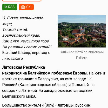
RSS
iCal
О, Литва, васильковое
море,
Ты мой тихий,
возлюбленный край,
Как дитя, неусыпное горе
На равнинах своих укачай!
Вильнюс.Фото по лицензии
Евгений Шкляр, перевод с
PxHere
литовского
Литовская Республика
находится на Балтийском побережье Европы
. На юге и
востоке граничит с Беларусью, на юго-западе - с
Россией (Калининградская область) и Польшей, на
севере - с Латвией. На западе омывается водами
Балтийского моря.
Большинство жителей (80%) - литовцы, русские