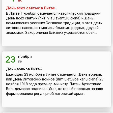
вс
День всех святых в Литве
В Литве 1 ноября отмечается католический праздник
День всех святых (лит. Visų šventųjų diena) и День
поминовения усопших.Согласно традиции, в этот день
литовцы навещают могилы близких, родных, друзей,
знакомых. Захоронения близких украшаются осен...
ноября
23
пн
День воинов Литвы
Ежегодно 23 ноября в Литве отмечается День воинов,
или День литовских воинов (лит. Lietuvos karių diena).23
ноября 1918 года премьер-министр Литвы Аугистинас
Вольдемарас подписал Указ, который положил начало
формированию регулярной литовской арми...