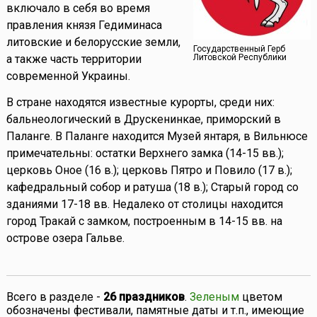
включало в себя во время
правления князя Гедиминаса
литовские и белорусские земли,
Государственный Герб
а также часть территории
Литовской Республики
современной Украины.
В стране находятся известные курорты, среди них:
бальнеологический в Друскенинкае, приморский в
Паланге. В Паланге находится Музей янтаря, в Вильнюсе
примечательны: остатки Верхнего замка (14-15 вв.);
церковь Оное (16 в.); церковь Пятро и Повило (17 в.);
кафедральный собор и ратуша (18 в.); Старый город со
зданиями 17-18 вв. Недалеко от столицы находится
город Тракай с замком, построенным в 14-15 вв. на
острове озера Гальве.
Всего в разделе -
26 праздников
.
Зеленым
цветом
обозначены фестивали, памятные даты и т.п., имеющие