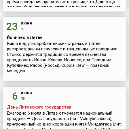
время заседания правительства решил, что Дню отца
должен быть присвоен статус официального праздника.
Изн...
июня
23
вт
Йонинес в Литве
Как и в других прибалтийских странах, в Литве
распространены певческие и танцевальные праздники.
Стойко держится традиция со времен язычества
праздновать Ивана-Купалу. Йонинес, или Праздник
Куполинес, Расос (Россы), Cupola, Dew — праздник
молодеж...
июля
6
пн
День Литовского государства
Ежегодно 6 июля в Литве отмечается национальный
праздник — День Государства (лит. Valstybės diena),
приуроченный ко дню коронации князя Миндаугаса (лит.