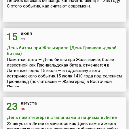
Lietuvos karaliaus Mindaugo karūnavimo diena) в 1253 году.
С этого события, как считают современн...
июля
15
ср
День битвы при Жальгирисе (День Грюнвальдской
битвы)
Памятная дата — День битвы при Жальгирисе, более
известной как Грюнвальдская битва, отмечается в
Литве ежегодно 15 июля — в годовщину этого
исторического события.15 июля 1410 года под селением
Грюнвальд (по-литовски — Жальгирис) в Восточной
Прусс...
августа
23
вс
День памяти жертв сталинизма и нацизма в Литве
23 августа в Литве отмечается как День памяти жертв