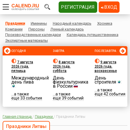
РЕГИСТРАЦИЯ
ВХОД
Праздники
Именины
Народный календарь
Хроника
Компании
Персоны
Лунный календарь
Производственные календари
Календарь путешественника
Экспертные материалы
СЕГОДНЯ
ЗАВТРА
ПОСЛЕЗАВТРА
7 августа
8 августа
9 августа
2026 года,
2026 года,
2026 года,
пятница
суббота
воскресенье
Международный
День
День
день пива
физкультурника
строителя
в России
...а также
...а также
...а также
еще 42 события
еще 33 события
еще 39 событий
Главная страница
/
Праздники
/
Праздники Литвы
Праздники Литвы