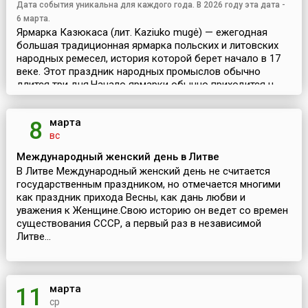
Дата события уникальна для каждого года. В 2026 году эта дата -
6 марта.
Ярмарка Казюкаса (лит. Kaziuko mugė) — ежегодная
большая традиционная ярмарка польских и литовских
народных ремесел, история которой берет начало в 17
веке. Этот праздник народных промыслов обычно
длится три дня.Начало ярмарки обычно приходится н...
марта
8
вс
Международный женский день в Литве
В Литве Международный женский день не считается
государственным праздником, но отмечается многими
как праздник прихода Весны, как дань любви и
уважения к Женщине.Свою историю он ведет со времен
существования СССР, а первый раз в независимой
Литве...
марта
11
ср