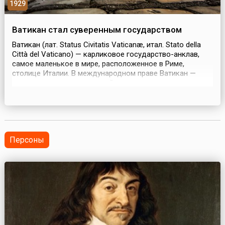
1929
Ватикан стал суверенным государством
Ватикан (лат. Status Civitatis Vaticanæ, итал. Stato della
Città del Vaticano) — карликовое государство-анклав,
самое маленькое в мире, расположенное в Риме,
столице Италии. В международном праве Ватикан —
лишь территория, на которой расположен один из
главных административных органов католической
церкви — Святой Престол (собирательное название
Папы и Римской курии). Посольства других стран
аккред...
Персоны