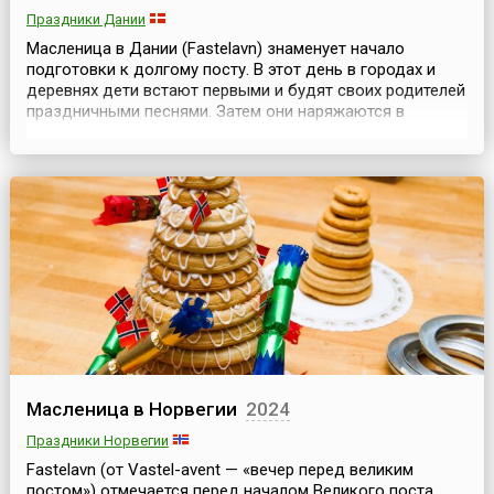
Праздники Дании
Масленица в Дании (Fastelavn) знаменует начало
подготовки к долгому посту. В этот день в городах и
деревнях дети встают первыми и будят своих родителей
праздничными песнями. Затем они наряжаются в
пестрые костюмы, надевают маски и, взяв в руки
березовые ветки Fastelavnsris, украшенные яркой
бумагой и конфетами, ходят по улицам и поют песни в
надежде, что горожане наполнят их коробки
сладостями...
Масленица в Норвегии
2024
Праздники Норвегии
Fastelavn (от Vastel-avent — «вечер перед великим
постом») отмечается перед началом Великого поста.