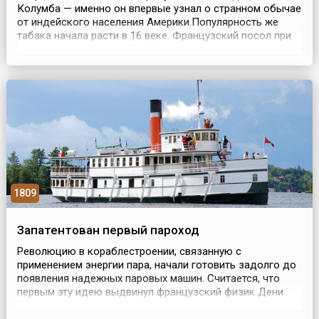
Колумба — именно он впервые узнал о странном обычае
от индейского населения Америки.Популярность же
табака начала расти в 16 веке. Французский посол при
португальском дворе Жан Нико преподнес французской
королеве Екатерине Медичи листья табака. Для снятия
головных болей, мучивших королеву, он рекомендовал
вдыхать аромат сухих листьев. Видимо, корол...
1809
Запатентован первый пароход
Революцию в кораблестроении, связанную с
применением энергии пара, начали готовить задолго до
появления надежных паровых машин. Считается, что
первым эту идею выдвинул французский физик Дени
Папен, экспериментировавший с моделью парового