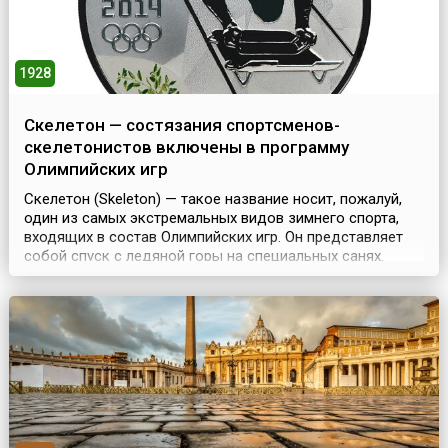
1928
Скелетон — состязания спортсменов-
скелетонистов включены в программу
Олимпийских игр
Скелетон (Skeleton) — такое название носит, пожалуй,
один из самых экстремальных видов зимнего спорта,
входящих в состав Олимпийских игр. Он представляет
собой спуск с ледяной горы на специальных санях.
Спортсмен лежит на животе, головой вперед, с
вытянутыми вдоль тела руками, и управляет движением
саней ногами, обутыми в специальные ботинки с
шипами. Скорость, которую он при этом развивает, д...