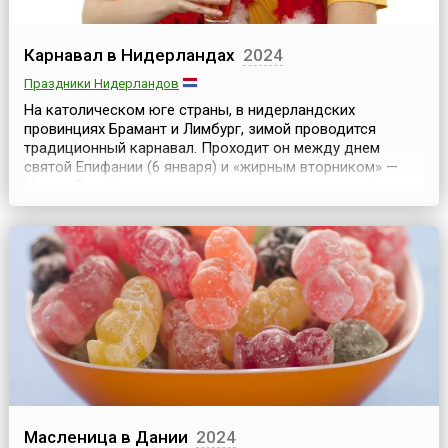
Карнавал в Нидерландах
2024
Праздники Нидерландов
На католическом юге страны, в нидерландских
провинциях Брамант и Лимбург, зимой проводится
традиционный карнавал. Проходит он между днем
святой Епифании (6 января) и «жирным вторником» —
Марди Гра. Начинается карнавал, как правило, в феврале
или начале марта, за 40 дней до Пасхи, обычно в
воскресенье и длится три дня. Дни карнавала
предшествуют Великому посту. Традиция карнавала
очень старая, ...
Масленица в Дании
2024