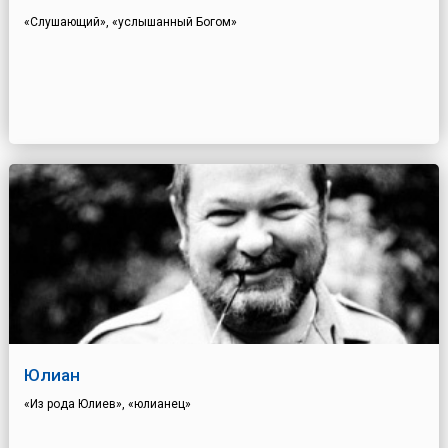
«Слушающий», «услышанный Богом»
Юлиан
«Из рода Юлиев», «юлианец»