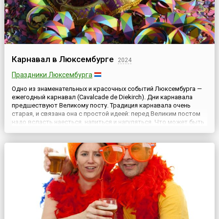
Карнавал в Люксембурге
2024
Праздники Люксембурга
Одно из знаменательных и красочных событий Люксембурга —
ежегодный карнавал (Cavalcade de Diekirch). Дни карнавала
предшествуют Великому посту. Традиция карнавала очень
старая, и связана она с простой идеей: перед Великим постом
надо всласть наесться, напиться и нагуляться. Что может быть
веселее, ярче и интереснее карнавала?! Карнавальное
воскресенье, понедельник и вторник — пик люксембур...