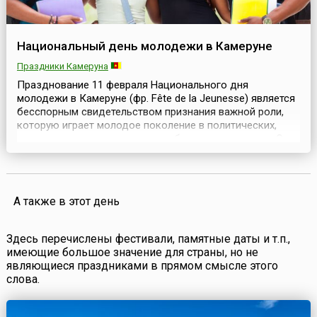
Национальный день молодежи в Камеруне
Праздники Камеруна
Празднование 11 февраля Национального дня
молодежи в Камеруне (фр. Fête de la Jeunesse) является
бесспорным свидетельством признания важной роли,
которую играет молодое поколение в политических,
экономических и культурных событиях государства.Этот
молодежный праздник отмечается в стране с 1962 года,
после того, как произошло воссоединение обеих частей
Камеруна.С 1967 года День молодежи в К...
А также в этот день
Здесь перечислены фестивали, памятные даты и т.п.,
имеющие большое значение для страны, но не
являющиеся праздниками в прямом смысле этого
слова.