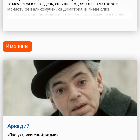
отмечается в этот день, сначала подвизался в затворе в
монастыре великомученика Димитрия, в Киеве близ
Печерского монастыря, а потом перешел в саму Печерскую
обитель. В 1182 году он был возведен на кафедру Туровскую
(что в Гомельской области) и стал преемником святителя
Кирилла. Прославился ...
Именины
Аркадий
«Пастух», «житель Аркадии»