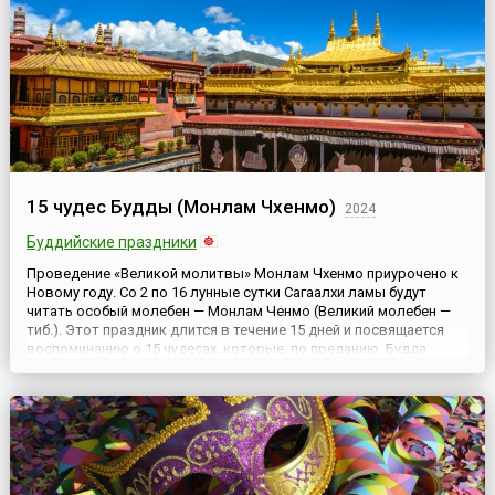
15 чудес Будды (Монлам Чхенмо)
2024
Буддийские праздники
Проведение «Великой молитвы» Монлам Чхенмо приурочено к
Новому году. Со 2 по 16 лунные сутки Сагаалхи ламы будут
читать особый молебен — Монлам Ченмо (Великий молебен —
тиб.). Этот праздник длится в течение 15 дней и посвящается
воспоминанию о 15 чудесах, которые, по преданию, Будда
Шакьямуни совершил в индийском городе Шравасти.
Проведение первых «Великой молитвы», или «Великого
молебна», отн...