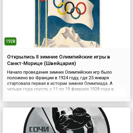
России Туркм...
1928
Открылись II зимние Олимпийские игры в
Санкт-Морице (Швейцария)
Начало проведения зимних Олимпийских игр было
положено во Франции в 1924 году, где 25 января
стартовала первая в истории зимняя Олимпиада. А
четыре года спустя, с 11 по 19 февраля 1928 года в
Швейцарии, в Санкт-Морице, прошли II зимние
Олимпийские игры (англ. II Olympic Winter Games). В
Играх приняли участие спортсмены из 25 стран. В числе
464 участников — 26 женщин. 14 комплектов наград
было...