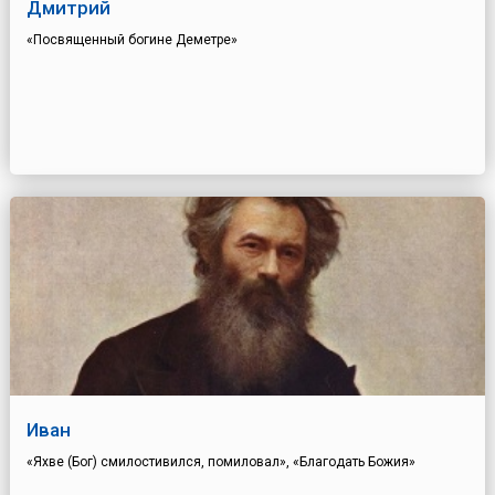
Дмитрий
«Посвященный богине Деметре»
Иван
«Яхве (Бог) смилостивился, помиловал», «Благодать Божия»