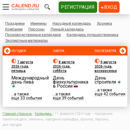
РЕГИСТРАЦИЯ
ВХОД
Праздники
Именины
Народный календарь
Хроника
Компании
Персоны
Лунный календарь
Производственные календари
Календарь путешественника
Экспертные материалы
СЕГОДНЯ
ЗАВТРА
ПОСЛЕЗАВТРА
7 августа
8 августа
9 августа
2026 года,
2026 года,
2026 года,
пятница
суббота
воскресенье
Международный
День
День
день пива
физкультурника
строителя
в России
...а также
...а также
...а также
еще 42 события
еще 33 события
еще 39 событий
Главная страница
/
Календарь
/
11 февраля 2024 года — праздники,
памятные даты, именины, народный календарь, хроника, персоны,
дни городов