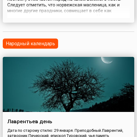
Следует отметить, что норвежская масленица, как и
многие другие праздники, совмещает в себе как
христианские, так и языческие традиции. Многие
обряды сохранились с древнейших времён, когда народ
отмечал праздник весны. Норвежская «масленичная
неделя» традиционно состоит из трёх дней:
fleskesonda...
Народный календарь
Лаврентьев день
Дата по старому стилю: 29 января. Преподобный Лаврентий,
затворник Печерский, епископ Туровский, чья память