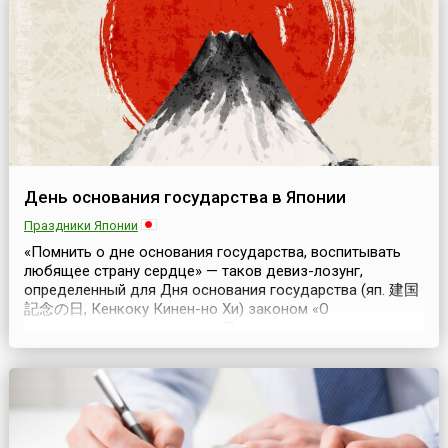
День основания государства в Японии
Праздники Японии
«Помнить о дне основания государства, воспитывать
любящее страну сердце» — таков девиз-лозунг,
определенный для Дня основания государства (яп. 建国
記念の日, Кенкоку Кинен-но Хи) законом «О
национальных праздниках». Праздник отмечается в
Японии ежегодно 11 февраля и является
общенациональным выходным днем.В Книге истории
Японии, ведущей летопись государства со времен
периода Нара (710—794), говор...