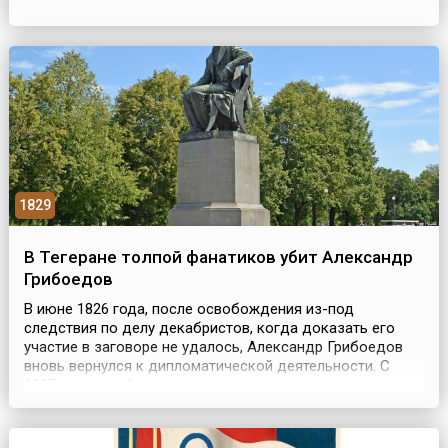
двигателя в 17 веке, примерно за 90 лет до появления
паровой машины конструкции Джеймса Уатта. В 1707
году Папен спроектировал судно с паровым двигателем
и гр...
1829
В Тегеране толпой фанатиков убит Александр
Грибоедов
В июне 1826 года, после освобождения из-под
следствия по делу декабристов, когда доказать его
участие в заговоре не удалось, Александр Грибоедов
вновь вернулся к дипломатической деятельности. С
1827 года ему было поручено ведать сношениями с
Турцией и Персией. По окончании русско-персидской
войны 1826-1828 годов Грибоедов принял активное
участие в разработке и заключении выгодного для