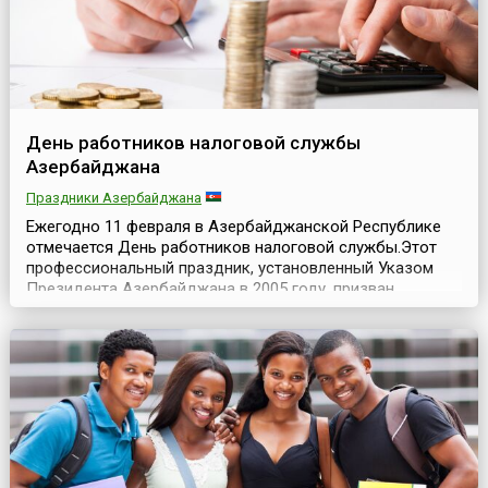
День работников налоговой службы
Азербайджана
Праздники Азербайджана
Ежегодно 11 февраля в Азербайджанской Республике
отмечается День работников налоговой службы.Этот
профессиональный праздник, установленный Указом
Президента Азербайджана в 2005 году, призван
отметить важную роль работников налоговой службы в
развитии экономики страны и формировании доходов
государственного бюджета.11 февраля 2000 года было
создано Министерство налогов Азербайджанской
Респу...