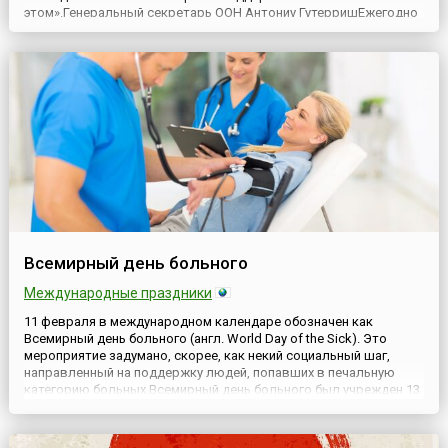
этом».Генеральный секретарь ООН Антониу ГутерришЕжегодно
11 февраля, начиная с 2016 года, по решению ООН отмечается
Международный день женщин и девочек в науке (англ.
International Day of Women and Girls in Science), с целью
отметить, что женщины и...
Всемирный день больного
Международные праздники
11 февраля в международном календаре обозначен как
Всемирный день больного (англ. World Day of the Sick). Это
мероприятие задумано, скорее, как некий социальный шаг,
направленный на поддержку людей, попавших в печальную
категорию больных.Всемирный день больного был учрежден 13
мая 1992 года по инициативе 264-го Папы Римского Иоанна
Павла II (лат. Ioannes Paulus PP. II, 1920-2005). В своем спец...