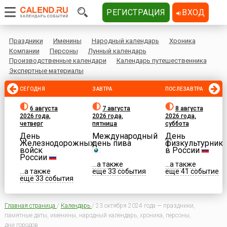
РЕГИСТРАЦИЯ
ВХОД
Праздники
Именины
Народный календарь
Хроника
Компании
Персоны
Лунный календарь
Производственные календари
Календарь путешественника
Экспертные материалы
СЕГОДНЯ
ЗАВТРА
ПОСЛЕЗАВТРА
6 августа
7 августа
8 августа
2026 года,
2026 года,
2026 года,
четверг
пятница
суббота
День
Международный
День
Железнодорожных
день пива
физкультурника
войск
в России
России
...а также
...а также
...а также
еще 33 события
еще 41 событие
еще 33 события
Главная страница
/
Календарь
/
23 октября 2024 года — праздники,
памятные даты, именины, народный календарь, хроника, персоны,
дни городов