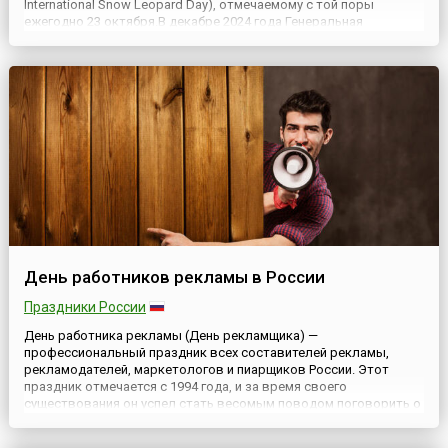
International Snow Leopard Day), отмечаемому с той поры
ежегодно 23 октября.В декабре 2024 года Генеральная
Ассамблея ООН, признавая, что ирбис является важной частью
горных экосистем, которые «играют чрезвычайно важную роль
в обеспе...
День работников рекламы в России
Праздники России
День работника рекламы (День рекламщика) —
профессиональный праздник всех составителей рекламы,
рекламодателей, маркетологов и пиарщиков России. Этот
праздник отмечается с 1994 года, и за время своего
существования он успел стать весомым поводом поговорить о
том, какое место в нашей жизни занимает реклама. Считается,
что инициатором Дня выступил Алан Ардасенов, который в