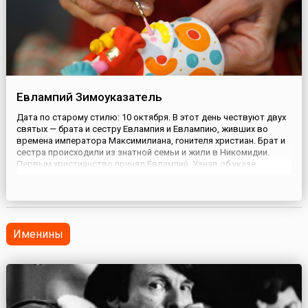
Евлампий Зимоуказатель
Дата по старому стилю: 10 октября. В этот день чествуют двух
святых — брата и сестру Евлампия и Евлампию, живших во
времена императора Максимилиана, гонителя христиан. Брат и
сестра происходили из знатной семьи и жили в Никомидии.
Первым христианство принял Евлампий. Узнав об указе
императора о том, что город должен быть избавлен от
христиан, юноша посмеялся над безумным распоряжением. Его
тотчас ...
Именины