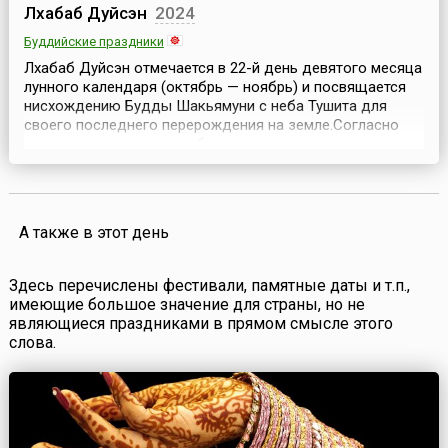
Лхабаб Дуйсэн
2024
Буддийские праздники
Лхабаб Дуйсэн отмечается в 22-й день девятого месяца
лунного календаря (октябрь — ноябрь) и посвящается
нисхождению Будды Шакьямуни с неба Тушита для
своего последнего перерождения на земле.Согласно
преданию, до того как обрести последнее земное
воплощение, Будда Шакьямуни находился на небе
Тушита (тиб. Гандэн, букв. «Сад Радости»). Тушита —
четвертое небо, где обитают все бодхисаттвы до того,...
А также в этот день
Здесь перечислены фестивали, памятные даты и т.п.,
имеющие большое значение для страны, но не
являющиеся праздниками в прямом смысле этого
слова.