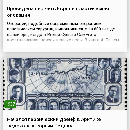
Проведена первая в Европе пластическая
операция
Операции, подобные современным операциям
пластической хирургии, выполняли еще за 600 лет до
нашей эры, когда в Индии Сушата Сам–гита
восстанавливал поврежденные носы. В книге А. Бэшем
«Чудо, которым была Индия» отмечалось: «Особого
внимания заслуживают пластические операции древних
индийских врачей – они умели восстанавливать носы,
уши и губы, потерянные или искалеченные в бою или по
приговору суд...
1937
Начался героический дрейф в Арктике
ледокола «Георгий Седов»