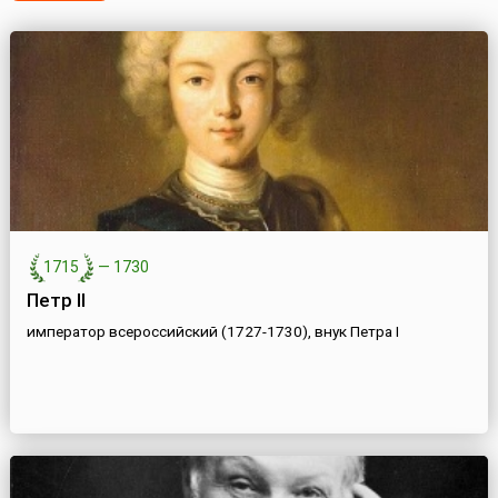
1715
—
1730
Петр II
император всероссийский (1727-1730), внук Петра I