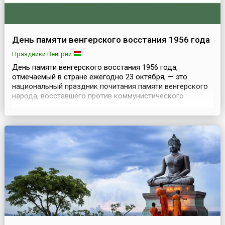
День памяти венгерского восстания 1956 года
Праздники Венгрии
День памяти венгерского восстания 1956 года,
отмечаемый в стране ежегодно 23 октября, — это
национальный праздник почитания памяти венгерского
народа, восставшего против коммунистического
правительства. Кроме того, 23 октября — День
провозглашения Венгерской республики (1989 год).В
1956 году в Венгерской народной республике начались
волнения населения, недовольного политическими
репрессиями и ...