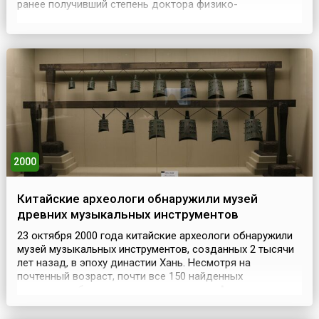
ранее получивший степень доктора физико-
математических наук, миновав «ступеньку» члена-
корреспондента, был сразу избран действительным
членом Академии Наук СССР. Кандидатуру Сахарова
поддержали научные руководители ядерной программы
Игорь Кур...
2000
Китайские археологи обнаружили музей
древних музыкальных инструментов
23 октября 2000 года китайские археологи обнаружили
музей музыкальных инструментов, созданных 2 тысячи
лет назад, в эпоху династии Хань. Несмотря на
почтенный возраст, почти все 150 найденных
экспонатов были в хорошем состоянии. А самые
древние музыкальные инструменты, найденные на
территории Китая, датируются радиоуглеродным