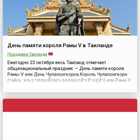
День памяти короля Рамы V в Таиланде
Праздники Таиланда
Ежегодно 23 октября весь Таиланд отмечает
общенациональный праздник — День памяти короля
Рамы V или День Чулалонгкорна.Король Чулалонгкорн
(тайск. พระบาทสมเด็จพระจุลจอมเกล้าเจ้าอยู่หัว) или Рама V
унаследовал трон своего отца короля Монгкута. Он
родился 20 сентября 1853 года и был первым сыном
Королевы Рампхай Рамампирон (Тхепсириндры) и 9-ым
выжившим сыном короля Монгкута. Король Рама V
вступ...