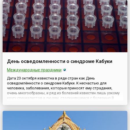
свои студенческие врем...
День осведомленности о синдроме Кабуки
Международные праздники
Дата 23 октября известна в ряде стран как День
осведомлённости о синдроме Кабуки. К несчастью для
человека, заболевания, которые приносят ему страдания,
очень многообразны, и ряд из болезней известен лишь узкому
кругу специалистов и людям, столкнувшимся с болезнью.В
настоящее время практически каждый человек знает хоть что-
то о вирусе гриппа, ОРВИ, пневмонии, COVID-19 и других
болезнях, с кото...