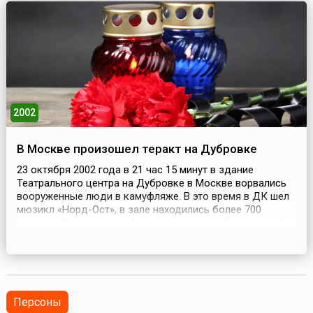
методом 5-4 тысячелетиями до н.э. Это разного рода
свистульки и кост...
2002
В Москве произошел теракт на Дубровке
23 октября 2002 года в 21 час 15 минут в здание
Театрального центра на Дубровке в Москве ворвались
вооруженные люди в камуфляже. В это время в ДК шел
мюзикл «Норд-Ост», в зале находились более 700
человек. Террористы объявили всех людей – зрителей и
работников театра – заложниками и начали минировать
здание. В 10 часов вечера стало известно, что здание
театра захватил отряд чеченских боевиков ...
Персоны