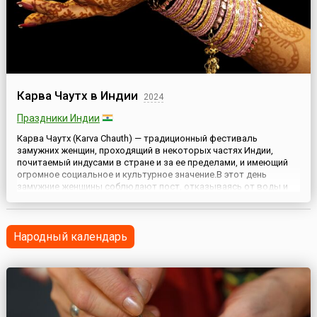
Карва Чаутх в Индии
2024
Праздники Индии
Карва Чаутх (Karva Chauth) — традиционный фестиваль
замужних женщин, проходящий в некоторых частях Индии,
почитаемый индусами в стране и за ее пределами, и имеющий
огромное социальное и культурное значение.В этот день
замужние женщины соблюдают пост, отказываясь от воды и
еды, тем самым желая мужу долгой и успешной жизни. Данный
ритуал символизирует преданность жен своим мужьям и
готовность и...
Народный календарь