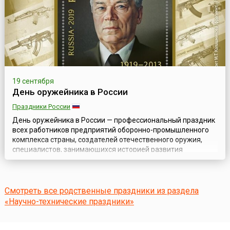
19 сентября
День оружейника в России
Праздники России
День оружейника в России — профессиональный праздник
всех работников предприятий оборонно-промышленного
комплекса страны, создателей отечественного оружия,
специалистов, занимающихся историей развития
оружейного дела, сохранением и приумножением славных
традиций русского оружия. Он появился в России в 2010
году, благодаря, пожалуй, самому известному оружейнику
современности — Михаилу Тимофеевичу К...
Смотреть все родственные праздники из раздела
«Научно-технические праздники»