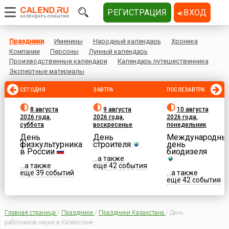
РЕГИСТРАЦИЯ
ВХОД
Праздники
Именины
Народный календарь
Хроника
Компании
Персоны
Лунный календарь
Производственные календари
Календарь путешественника
Экспертные материалы
СЕГОДНЯ
ЗАВТРА
ПОСЛЕЗАВТРА
8 августа
9 августа
10 августа
2026 года,
2026 года,
2026 года,
суббота
воскресенье
понедельник
День
День
Международны
физкультурника
строителя
день
в России
биодизеля
...а также
...а также
еще 42 события
еще 39 событий
...а также
еще 42 события
Главная страница
/
Праздники
/
Праздники Казахстана
/
День
работников науки в Казахстане