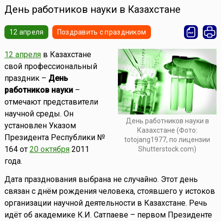
День работников науки в Казахстане
12 апреля
Поздравить с праздником
12 апреля
в Казахстане
свой профессиональный
праздник –
День
работников науки
–
отмечают представители
научной среды. Он
День работников науки в
установлен Указом
Казахстане (Фото:
Президента Республики №
totojang1977, по лицензии
164 от
20 октября
2011
Shutterstock.com)
года.
Дата празднования выбрана не случайно. Этот день
связан с днём рождения человека, стоявшего у истоков
организации научной деятельности в Казахстане. Речь
идёт об академике К.И. Сатпаеве – первом Президенте