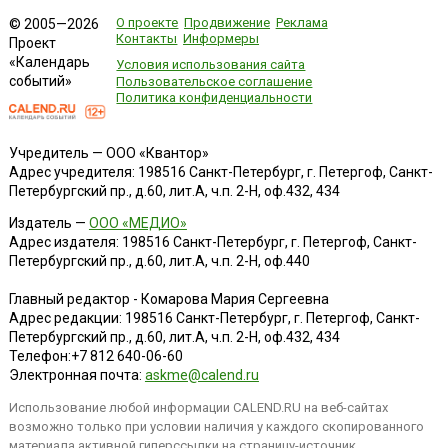
О проекте
Продвижение
Реклама
© 2005—2026
Контакты
Информеры
Проект
«Календарь
Условия использования сайта
событий»
Пользовательское соглашение
Политика конфиденциальности
Учредитель — ООО «Квантор»
Адрес учредителя: 198516 Санкт-Петербург, г. Петергоф, Санкт-
Петербургский пр., д.60, лит.А, ч.п. 2-Н, оф.432, 434
Издатель —
ООО «МЕДИО»
Адрес издателя: 198516 Санкт-Петербург, г. Петергоф, Санкт-
Петербургский пр., д.60, лит.А, ч.п. 2-Н, оф.440
Главный редактор - Комарова Мария Сергеевна
Адрес редакции:
198516
Санкт-Петербург, г. Петергоф
,
Санкт-
Петербургский пр., д.60, лит.А, ч.п. 2-Н, оф.432, 434
Телефон:
+7 812 640-06-60
Электронная почта:
askme@calend.ru
Использование любой информации CALEND.RU на веб-сайтах
возможно только при условии наличия у каждого скопированного
материала активной гиперссылки на страницу-источник.