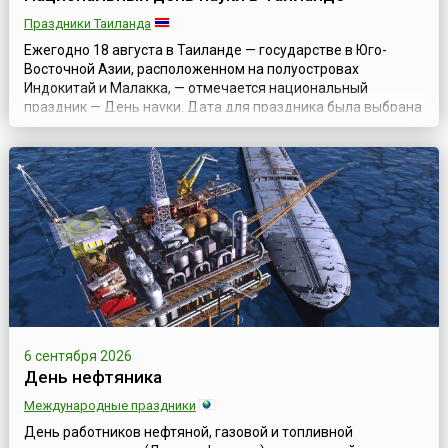
Праздники Таиланда
Ежегодно 18 августа в Таиланде — государстве в Юго-
Восточной Азии, расположенном на полуостровах
Индокитай и Малакка, — отмечается национальный
праздник — День науки. Дата для праздника была выбрана
не случайно и посвящена годовщине предсказания и
наблюдения королем Монгкутом (Рама IV) солнечного
затмения в 1868 году. Сам правитель в 1982 году был
назван «отцом науки Таиланда», и тогда же было...
6 сентября 2026
День нефтяника
Международные праздники
День работников нефтяной, газовой и топливной