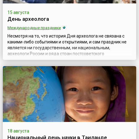
15 августа
День археолога
Международные праздники
Несмотря на то, что история Дня археолога не связана с
какими-либо событиями и открытиями, и сам праздник не
является ни государственным, ни национальным,
археологи России и ряда стран постсоветского
пространства отмечают свой профессиональный праздник
15 августа. Существует несколько версий истории его
возникновения. По одной из них, традиция отмечать 15
августа День археолога сложилась в ССС...
18 августа
Национальный день науки в Таиланде