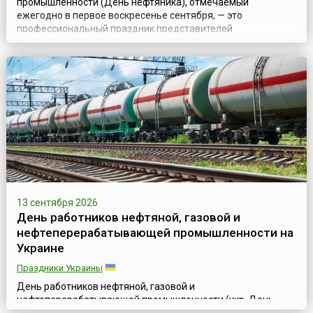
промышленности (День нефтяника), отмечаемый
ежегодно в первое воскресенье сентября, — это
профессиональный праздник представителей
разнообразных газовых и нефтяных специальностей:
геологов и буровиков, разработчиков и строителей,
транспортников, технологов; всех тех, кто связал свою
судьбу с нефтяной и газовой промышленностью.Свою
историю праздник ...
13 сентября 2026
День работников нефтяной, газовой и
нефтеперерабатывающей промышленности на
Украине
Праздники Украины
День работников нефтяной, газовой и
нефтеперерабатывающей промышленности (укр. День