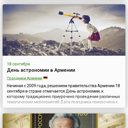
працівників нафтової, газової та нафтопереробної
промисловості) отмечается на Украине ежегодно во второе
воскресенье сентября, согласно Указу Президента №
302/93 от 12 августа 1993 года, в поддержку инициативы
работников нефтяной, газовой, нефтеперерабатывающей
промышленности и
нефтепродуктообеспечения.Промышле...
18 сентября
День астрономии в Армении
Праздники Армении
Начиная с 2009 года, решением правительства Армении 18
сентября в стране отмечается День астрономии, к
которому традиционно приурочено проведение различных
тематических мероприятий.Дата праздника приурочена к
дню рождения Виктора Амазасповича Амбарцумяна (арм.
Վիկտոր Համազասպի Համբարձումյան, 1908—1996) —
выдающегося армянского ученого, основателя
теоретической астрофизики, Национального Героя ...