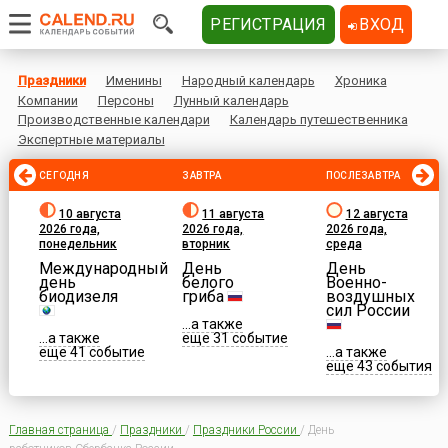
РЕГИСТРАЦИЯ
ВХОД
Праздники
Именины
Народный календарь
Хроника
Компании
Персоны
Лунный календарь
Производственные календари
Календарь путешественника
Экспертные материалы
СЕГОДНЯ
ЗАВТРА
ПОСЛЕЗАВТРА
10 августа
11 августа
12 августа
2026 года,
2026 года,
2026 года,
понедельник
вторник
среда
Международный
День
День
день
белого
Военно-
биодизеля
гриба
воздушных
сил России
...а также
...а также
еще 31 событие
еще 41 событие
...а также
еще 43 события
Главная страница
/
Праздники
/
Праздники России
/
День