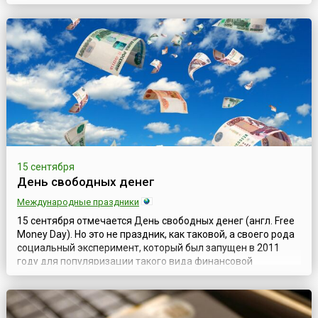
празднования была выбрана в связи с тем, что 8 сентября
(по старому стилю) 1802 года император Александр I своим
высочайшим манифестом образовал в России
Министерство финансов. Первым министром финансо...
15 сентября
День свободных денег
Международные праздники
15 сентября отмечается День свободных денег (англ. Free
Money Day). Но это не праздник, как таковой, а своего рода
социальный эксперимент, который был запущен в 2011
году для популяризации такого вида финансовой
деятельности, как экономика совместного потребления.
Главная цель Дня – воспитать в людях правильное
отношение к деньгам, которые должны все время
работать, являясь жизненной силой любой э...