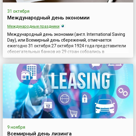
31 октября
Международный день экономии
Международные праздники
Международный день экономии (англ. International Saving
Day), или Всемирный день сбережений, отмечается
ежегодно 31 октября.27 октября 1924 года представители
сберегательных банков из 29 стран собрались в
итальянском Милане на свой Первый международный
конгресс сберегательных банков (англ. 1st International
Savings Bank Congress).В последний день конгресса — 31
октября — родилась идея, зак...
9 ноября
Всемирный день лизинга