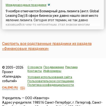
Международные праздники
9 ноября отмечается Всемирный день лизинга (англ. Global
Leasing Day).В сфере бизнеса уже давно нашло своё место
явление лизинга. Сегодня этот термин, не так давно
казавшийся чем-то непонятным, стал знаком многим
людям, причём даже тем, кто не имеет к бизнесу никакого
отношения. Для бизнеса же лизинг является важной
составляющей. В отдельных сферах его роль очень велика
и, являясь сам по себе ...
Смотреть все родственные праздники из раздела
«Финансовые праздники»
О проекте
Продвижение
Реклама
© 2005—2026
Контакты
Информеры
Проект
«Календарь
Условия использования сайта
событий»
Пользовательское соглашение
Политика конфиденциальности
Учредитель — ООО «Квантор»
Адрес учредителя: 198516 Санкт-Петербург, г. Петергоф, Санкт-