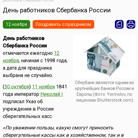
работников Сбербанка России
День работников Сбербанка России
12 ноября
Поздравить с праздником
День работников
Сбербанка России
отмечается ежегодно
12
ноября
, начиная с 1998 года,
а дата для праздника
выбрана не случайно.
Сбербанк является одним из
(
30 октября
)
11 ноября
1841
крупнейших банков России и
года император
Николай I
Европы (Фото: Yermolov, по
лицензии Shutterstock.com)
подписал Указ об
учреждении в России
сберегательных касс.
«По уважении пользы, какую смогут приносить
сберегательные кассы как в хозяйственном, так и в