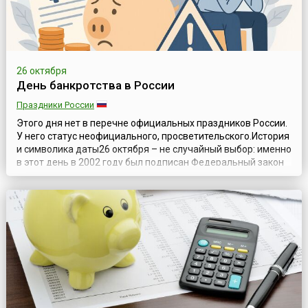
26 октября
День банкротства в России
Праздники России
Этого дня нет в перечне официальных праздников России.
У него статус неофициального, просветительского.История
и символика даты26 октября – не случайный выбор: именно
в этот день в 2002 году был подписан Федеральный закон
№ 127-ФЗ «О несостоятельности (банкротстве)». До
принятия этого закона регулирование банкротства в
стране было разрозненным и менее системным. С тех пор
закон неоднокра...