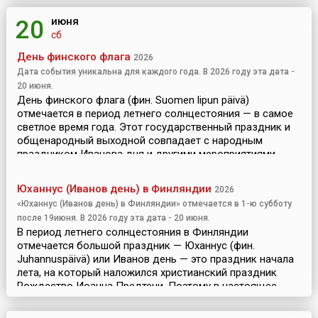
июня
20
сб
День финского флага
2026
Дата события уникальна для каждого года. В 2026 году эта дата -
20 июня.
День финского флага (фин. Suomen lipun päivä)
отмечается в период летнего солнцестояния — в самое
светлое время года. Этот государственный праздник и
общенародный выходной совпадает с народным
праздником Иванова дня и другими мероприятиями
наступлени...
Юханнус (Иванов день) в Финляндии
2026
«Юханнус (Иванов день) в Финляндии» отмечается в 1-ю субботу
после 19июня. В 2026 году эта дата - 20 июня.
В период летнего солнцестояния в Финляндии
отмечается большой праздник — Юханнус (фин.
Juhannuspäivä) или Иванов день — это праздник начала
лета, на который наложился христианский праздник
Рождество Иоанна Предтечи. Поэтому в настоящее
время Иванов д...