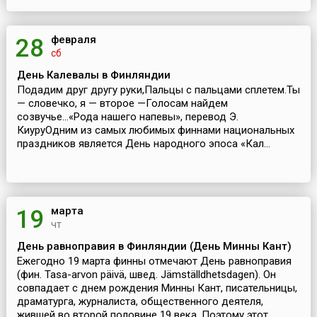
февраля
28
сб
День Калевалы в Финляндии
Подадим друг другу руки,Пальцы с пальцами сплетем.Ты
— словечко, я — второе —Голосам найдем
созвучье...«Рода нашего напевы», перевод Э.
КиуруОдним из самых любимых финнами национальных
праздников является День народного эпоса «Кал...
марта
19
чт
День равноправия в Финляндии (День Минны Кант)
Ежегодно 19 марта финны отмечают День равноправия
(фин. Tasa-arvon päivä, швед. Jämställdhetsdagen). Он
совпадает с днем рождения Минны Кант, писательницы,
драматурга, журналиста, общественного деятеля,
жившей во второй половине 19 века. Поэтому этот...