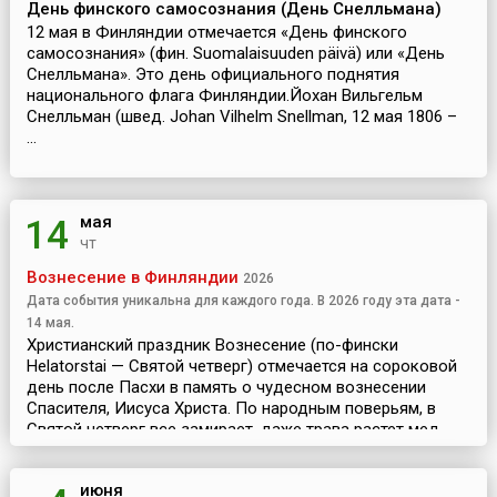
День финского самосознания (День Снелльмана)
12 мая в Финляндии отмечается «День финского
самосознания» (фин. Suomalaisuuden päivä) или «День
Снелльмана». Это день официального поднятия
национального флага Финляндии.Йохан Вильгельм
Снелльман (швед. Johan Vilhelm Snellman, 12 мая 1806 –
...
мая
14
чт
Вознесение в Финляндии
2026
Дата события уникальна для каждого года. В 2026 году эта дата -
14 мая.
Христианский праздник Вознесение (по-фински
Helatorstai — Святой четверг) отмечается на сороковой
день после Пасхи в память о чудесном вознесении
Спасителя, Иисуса Христа. По народным поверьям, в
Святой четверг все замирает, даже трава растет мед...
июня