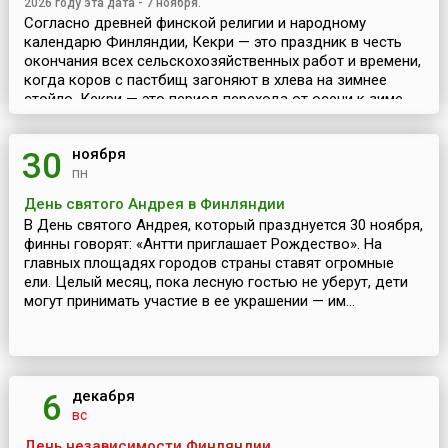
2026 году эта дата - 7 ноября.
Согласно древней финской религии и народному
календарю Финляндии, Кекри — это праздник в честь
окончания всех сельскохозяйственных работ и времени,
когда коров с пастбищ загоняют в хлева на зимнее
стойло. Кекри — это период перехода от осени к зиме. ...
ноября
30
пн
День святого Андрея в Финляндии
В День святого Андрея, который празднуется 30 ноября,
финны говорят: «Антти приглашает Рождество». На
главных площадях городов страны ставят огромные
ели. Целый месяц, пока лесную гостью не уберут, дети
могут принимать участие в ее украшении — им...
декабря
6
вс
День независимости Финляндии