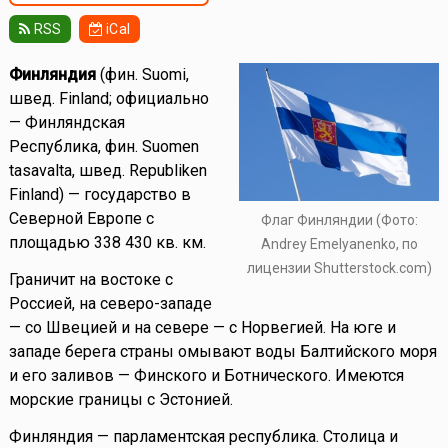
RSS
iCal
Финляндия
(фин. Suomi,
швед. Finland; официально
— Финляндская
Республика, фин. Suomen
tasavalta, швед. Republiken
Finland) — государство в
Северной Европе с
Флаг Финляндии (Фото:
площадью 338 430 кв. км.
Andrey Emelyanenko, по
лицензии Shutterstock.com)
Граничит на востоке с
Россией, на северо-западе
— со Швецией и на севере — с Норвегией. На юге и
западе берега страны омывают воды Балтийского моря
и его заливов — Финского и Ботнического. Имеются
морские границы с Эстонией.
Финляндия — парламентская республика. Столица и