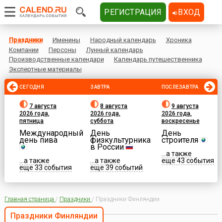
РЕГИСТРАЦИЯ
ВХОД
Праздники
Именины
Народный календарь
Хроника
Компании
Персоны
Лунный календарь
Производственные календари
Календарь путешественника
Экспертные материалы
СЕГОДНЯ
ЗАВТРА
ПОСЛЕЗАВТРА
7 августа
8 августа
9 августа
2026 года,
2026 года,
2026 года,
пятница
суббота
воскресенье
Международный
День
День
день пива
физкультурника
строителя
в России
...а также
...а также
...а также
еще 43 события
еще 33 события
еще 39 событий
Главная страница
/
Праздники
/
Праздники Финляндии
Праздники Финляндии