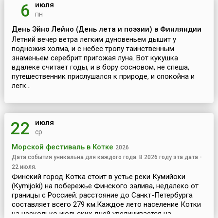
июля
6
пн
День Эйно Лейно (День лета и поэзии) в Финляндии
Летний вечер ветра легким дуновеньем дышит у
подножия холма, и с небес тропу таинственным
знаменьем серебрит пригожая луна. Вот кукушка
вдалеке считает годы, и в бору сосновом, не спеша,
путешественник прислушался к природе, и спокойна и
легк...
июля
22
ср
Морской фестиваль в Котке
2026
Дата события уникальна для каждого года. В 2026 году эта дата -
22 июля.
Финский город Котка стоит в устье реки Кумийоки
(Kymijoki) на побережье Финского залива, недалеко от
границы с Россией: расстояние до Санкт-Петербурга
составляет всего 279 км.Каждое лето население Котки
на несколько июльских дней увеличивается на...