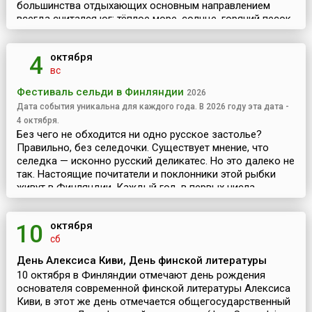
большинства отдыхающих основным направлением
всегда считался юг: тёплое море, солнце, горячий песок,
пальмы,...
октября
4
вс
Фестиваль сельди в Финляндии
2026
Дата события уникальна для каждого года. В 2026 году эта дата -
4 октября.
Без чего не обходится ни одно русское застолье?
Правильно, без селедочки. Существует мнение, что
селедка — исконно русский деликатес. Но это далеко не
так. Настоящие почитатели и поклонники этой рыбки
живут в Финляндии. Каждый год, в первых числа...
октября
10
сб
День Алексиса Киви, День финской литературы
10 октября в Финляндии отмечают день рождения
основателя современной финской литературы Алексиса
Киви, в этот же день отмечается общегосударственный