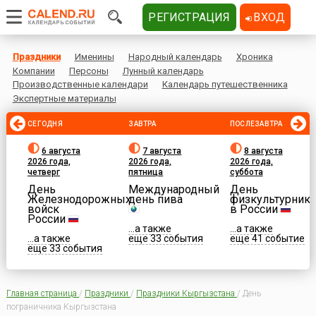
РЕГИСТРАЦИЯ
ВХОД
Праздники
Именины
Народный календарь
Хроника
Компании
Персоны
Лунный календарь
Производственные календари
Календарь путешественника
Экспертные материалы
СЕГОДНЯ
ЗАВТРА
ПОСЛЕЗАВТРА
6 августа
7 августа
8 августа
2026 года,
2026 года,
2026 года,
четверг
пятница
суббота
День
Международный
День
Железнодорожных
день пива
физкультурника
войск
в России
России
...а также
...а также
...а также
еще 33 события
еще 41 событие
еще 33 события
Главная страница
/
Праздники
/
Праздники Кыргызстана
/
День
пограничника Кыргызстана