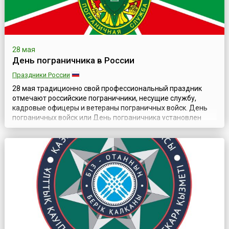
28 мая
День пограничника в России
Праздники России
28 мая традиционно свой профессиональный праздник
отмечают российские пограничники, несущие службу,
кадровые офицеры и ветераны пограничных войск. День
пограничных войск или День пограничника установлен
Указом Президента РФ № 1011 от 23 мая 1994 года, «в
целях возрождения исторических традиций России и её
пограничных войск». Без преувеличения можно сказать,
что история данного рода войск исчис...