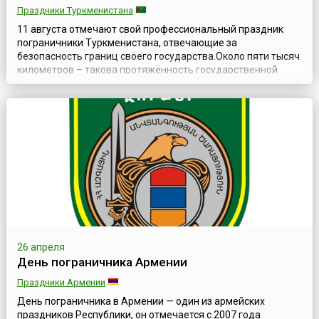
Праздники Туркменистана
11 августа отмечают свой профессиональный праздник
пограничники Туркменистана, отвечающие за
безопасность границ своего государства.Около пяти тысяч
километров – такова протяжённость государственной
границы Туркменистана. Она проходит по суше, пролегая
через равнины и горную местность, и по водам
Каспийского моря.После распада Советского Союза
каждой республике, входившей в него и получивш...
26 апреля
День пограничника Армении
Праздники Армении
День пограничника в Армении — один из армейских
праздников Республики, он отмечается с 2007 года