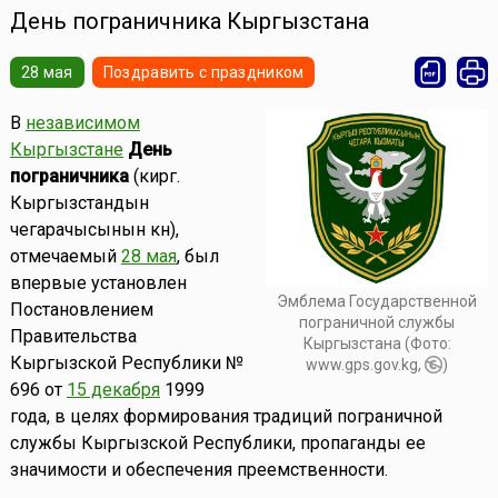
День пограничника Кыргызстана
28 мая
Поздравить с праздником
В
независимом
Кыргызстане
День
пограничника
(кирг.
Кыргызстандын
чегарачысынын күнү),
отмечаемый
28 мая
, был
впервые установлен
Эмблема Государственной
Постановлением
пограничной службы
Правительства
Кыргызстана (Фото:
Кыргызской Республики №
www.gps.gov.kg,
)
696 от
15 декабря
1999
года, в целях формирования традиций пограничной
службы Кыргызской Республики, пропаганды ее
значимости и обеспечения преемственности.