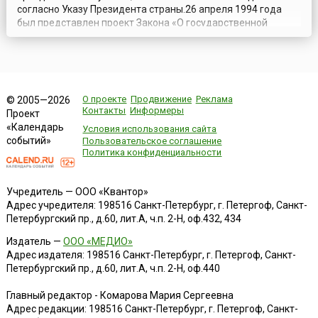
согласно Указу Президента страны.26 апреля 1994 года
был представлен проект Закона «О государственной
границе», в честь этого события и установлен сегодняшний
праздник. В этой связи, согласно традиции, с 2007 года
организуется ежегодный военный парад.Охрана
Государственной границы является неот...
О проекте
Продвижение
Реклама
© 2005—2026
Контакты
Информеры
Проект
«Календарь
Условия использования сайта
событий»
Пользовательское соглашение
Политика конфиденциальности
Учредитель — ООО «Квантор»
Адрес учредителя: 198516 Санкт-Петербург, г. Петергоф, Санкт-
Петербургский пр., д.60, лит.А, ч.п. 2-Н, оф.432, 434
Издатель —
ООО «МЕДИО»
Адрес издателя: 198516 Санкт-Петербург, г. Петергоф, Санкт-
Петербургский пр., д.60, лит.А, ч.п. 2-Н, оф.440
Главный редактор - Комарова Мария Сергеевна
Адрес редакции:
198516
Санкт-Петербург, г. Петергоф
,
Санкт-