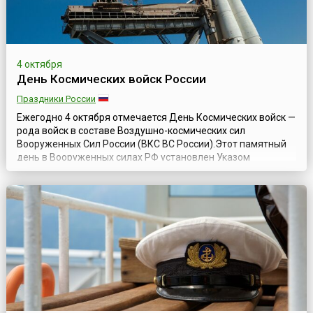
4 октября
День Космических войск России
Праздники России
Ежегодно 4 октября отмечается День Космических войск —
рода войск в составе Воздушно-космических сил
Вооруженных Сил России (ВКС ВС России).Этот памятный
день в Вооруженных силах РФ установлен Указом
президента Российской Федерации № 549 от 31 мая 2006
года и приурочен к дню запуска первого искусственного
спутника Земли, открывшего летопись космонавтики, в том
числе и военной. 4 октября 1957 г...