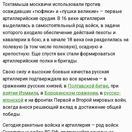
Тохтамыша москвичи использовали против
осаждавших «тюфяки» и «пушки великие» — первые
артиллерийские орудия. В 16 веке артиллерия
выделилась в самостоятельный род войск, в задачи
которого входило обеспечение действий пехоты и
кавалерии в бою, а в начале 18 века она разделилась на
полевую (в том числе полковую), осадную и
крепостную. Еще спустя век стали формироваться
артиллерийские полки и бригады.
Свою силу и высокие боевые качества русская
артиллерия подтверждала во все времена — в
сражениях русских князей, в
Полтавской битве
, при
взятии Измаила
, в
Бородинском сражении
, в
русско-
японской
и на фронтах Первой и Второй мировых войн,
всегда внося решающий вклад в достижение общей
победы.
Сегодня ракетные войска и артиллерия — род войск