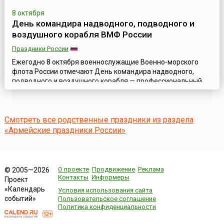
8 октября
День командира надводного, подводного и
воздушного корабля ВМФ России
Праздники России
Ежегодно 8 октября военнослужащие Военно-морского
флота России отмечают День командира надводного,
подводного и воздушного корабля — профессиональный
праздник командиров экипажей кораблей, установленный
в 2007 году Указом Главнокомандующего ВМФ РФ «О
введении годового праздника Дня командира корабля
Смотреть все родственные праздники из раздела
Военно-морского флота».Командир корабля является
прямым начальником всего личного состава кораб...
«Армейские праздники России»
О проекте
Продвижение
Реклама
© 2005—2026
Контакты
Информеры
Проект
«Календарь
Условия использования сайта
событий»
Пользовательское соглашение
Политика конфиденциальности