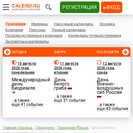
РЕГИСТРАЦИЯ
ВХОД
Праздники
Именины
Народный календарь
Хроника
Компании
Персоны
Лунный календарь
Производственные календари
Календарь путешественника
Экспертные материалы
СЕГОДНЯ
ЗАВТРА
ПОСЛЕЗАВТРА
10 августа
11 августа
12 августа
2026 года,
2026 года,
2026 года,
понедельник
вторник
среда
Международный
День
День
день
белого
Военно-
биодизеля
гриба
воздушных
сил России
...а также
...а также
еще 31 событие
еще 41 событие
...а также
еще 43 события
Главная страница
/
Праздники
/
Праздники России
/
День ракетных