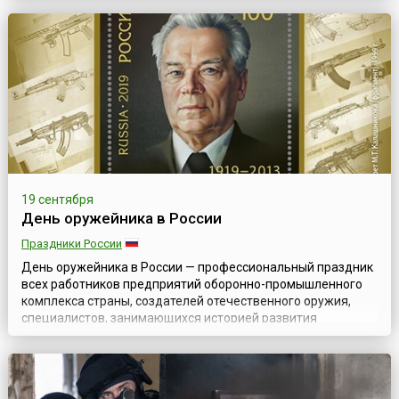
статс-секретаря — заместителя министра обороны РФ,
которым введен этот профессиональный праздник,
отмечено, что именно в этот день в 1766 году за подписью
императрицы Екатерины II был утвержден Ус...
19 сентября
День оружейника в России
Праздники России
День оружейника в России — профессиональный праздник
всех работников предприятий оборонно-промышленного
комплекса страны, создателей отечественного оружия,
специалистов, занимающихся историей развития
оружейного дела, сохранением и приумножением славных
традиций русского оружия. Он появился в России в 2010
году, благодаря, пожалуй, самому известному оружейнику
современности — Михаилу Тимофеевичу К...