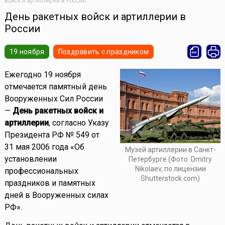
войск и артиллерии в России
День ракетных войск и артиллерии в
России
19 ноября
Поздравить с праздником
Ежегодно 19 ноября
отмечается памятный день
Вооруженных Сил России
—
День ракетных войск и
артиллерии
, согласно Указу
Президента РФ № 549 от
31 мая 2006 года «Об
Музей артиллерии в Санкт-
установлении
Петербурге (Фото: Dmitry
Nikolaev, по лицензии
профессиональных
Shutterstock.com)
праздников и памятных
дней в Вооруженных силах
РФ».