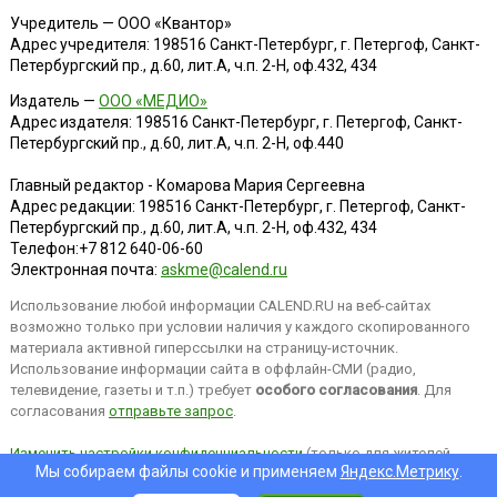
Учредитель — ООО «Квантор»
Адрес учредителя: 198516 Санкт-Петербург, г. Петергоф, Санкт-
Петербургский пр., д.60, лит.А, ч.п. 2-Н, оф.432, 434
Издатель —
ООО «МЕДИО»
Адрес издателя: 198516 Санкт-Петербург, г. Петергоф, Санкт-
Петербургский пр., д.60, лит.А, ч.п. 2-Н, оф.440
Главный редактор - Комарова Мария Сергеевна
Адрес редакции:
198516
Санкт-Петербург, г. Петергоф
,
Санкт-
Петербургский пр., д.60, лит.А, ч.п. 2-Н, оф.432, 434
Телефон:
+7 812 640-06-60
Электронная почта:
askme@calend.ru
Использование любой информации CALEND.RU на веб-сайтах
возможно только при условии наличия у каждого скопированного
материала активной гиперссылки на страницу-источник.
Использование информации сайта в оффлайн-СМИ (радио,
телевидение, газеты и т.п.) требует
особого согласования
. Для
согласования
отправьте запрос
.
Изменить настройки конфиденциальности
(только для жителей
Мы собираем файлы cookie и применяем
Яндекс.Метрику
.
EEA).