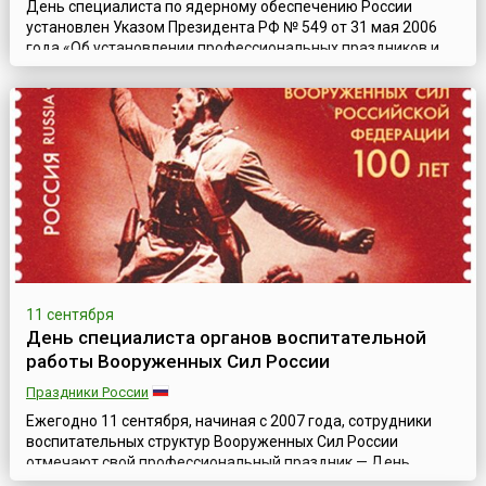
День специалиста по ядерному обеспечению России
установлен Указом Президента РФ № 549 от 31 мая 2006
года «Об установлении профессиональных праздников и
памятных дней в Вооруженных Силах Российской
Федерации». Он празднуется ежегодно 4 сентября — в
годовщину создания Специального отдела при Главном
управлении специального вооружения Министерства
обороны СССР в 1947 году, на который было возлож...
11 сентября
День специалиста органов воспитательной
работы Вооруженных Сил России
Праздники России
Ежегодно 11 сентября, начиная с 2007 года, сотрудники
воспитательных структур Вооруженных Сил России
отмечают свой профессиональный праздник — День
специалиста органов воспитательной работы.В приказе