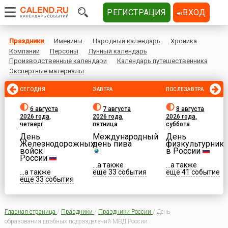
РЕГИСТРАЦИЯ
ВХОД
Праздники
Именины
Народный календарь
Хроника
Компании
Персоны
Лунный календарь
Производственные календари
Календарь путешественника
Экспертные материалы
СЕГОДНЯ
ЗАВТРА
ПОСЛЕЗАВТРА
6 августа
7 августа
8 августа
2026 года,
2026 года,
2026 года,
четверг
пятница
суббота
День
Международный
День
Железнодорожных
день пива
физкультурника
войск
в России
России
...а также
...а также
...а также
еще 33 события
еще 41 событие
еще 33 события
Главная страница
/
Праздники
/
Праздники России
/
День
образования штабных подразделений МВД России