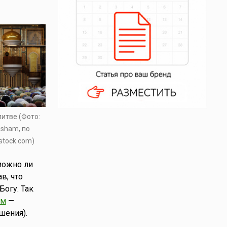
итве (Фото:
isham, по
stock.com)
можно ли
в, что
Богу. Так
ам
—
шения).