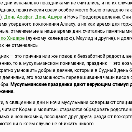
 дни изначально праздниками не считались, и по их случа
Однако, практически сразу особое место было отведено та
),
День Арафат
,
День Ашура
и Ночь Предопределения. Они
мя усердного поклонения Аллаху, а не как время для торж
ьные, отмечаемые в наше время дни, считались памятными
а по Хиджре
(лунному календарю), Маулид и другие), и долг
к не отмечались.
дник — это причина или же повод к беззаботной радости, в
нию, то в мусульманском понимании, праздник — это воз
ратно умножить добрые деяния, которые в Судный день б
и деяниями, это возможность перевешивания чаши весов 
обра.
Мусульманские праздники дают верующим стимул д
жения.
ки, в священные дни и ночи мусульмане совершают специ
 читают Коран и молитвы, стараются обрадовать родствен
омых и незнакомых, посещают друг друга, раздают пожерт
аются ни в коем случае не обижать никого.