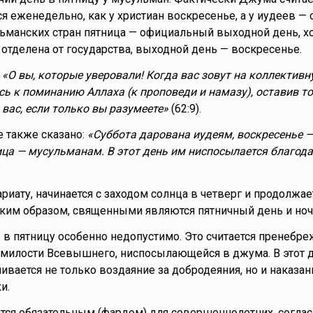
я еженедельно, как у христиан воскресенье, а у иудеев — с
манских стран пятница — официальный выходной день, хо
 отделена от государства, выходной день — воскресенье.
:
«О вы, которые уверовали! Когда вас зовут на коллектив
есь к поминанию Аллаха (к проповеди и намазу), оставив т
 вас, если только вы разумеете»
(62:9).
 также сказано:
«Суббота дарована иудеям, воскресенье 
ица — мусульманам. В этот день им ниспосылается благода
иату, начинается с заходом солнца в четверг и продолжае
Таким образом, священными являются пятничный день и ноч
в пятницу особенно недопустимо. Это считается пренебр
 милости Всевышнего, ниспосылающейся в джума. В этот 
ивается не только воздаяние за добродеяния, но и наказан
и.
ся обязательным (фардом) для совершеннолетних, соглас