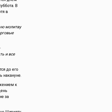
уббота. В
тя в
ную молитву
орговые
—
ть и все
тся до его
ь накануне.
ежением к
день
ие за
но Шариату,