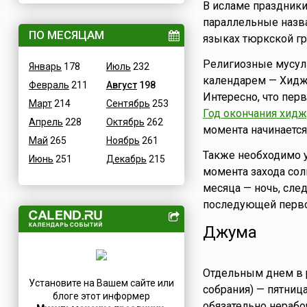
В исламе праздники
ВОВ
Дания
параллельные назва
Водные
ПО МЕСЯЦАМ
Египет
языках тюркской гру
Гастрономические
Зимбабве
Религиозные мусул
Январь
178
Июль
232
Детские
Израиль
календарем — Хиджр
Февраль
211
Август
198
В честь икон
Индия
Интересно, что пер
Март
214
Сентябрь
253
Дни памяти святых
Иордания
Год окончания хид
Апрель
228
Октябрь
262
Конституционные
Ирак
момента начинается
Май
265
Ноябрь
261
Культурные
Иран
Также необходимо у
Июнь
251
Декабрь
215
Масс-медийные
Ирландия
момента захода сол
Молодежные
Исландия
месяца — ночь, сле
Научно-технические
Испания
последующей перв
Независимые
Италия
Джума
Необычные
Йемен
Природные
Казахстан
Отдельным днем в р
Медицинские
Камерун
Установите на Вашем сайте или
собрания) — пятниц
Посты
Канада
блоге этот информер
обязательно нерабо