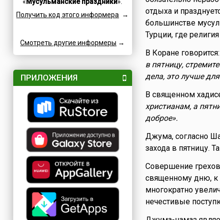
«
Мусульманские праздники
».
Семейные
Катар
отдыха и празднуетс
Получить код этого информера
→
Сетевые
Кипр
большинстве мусуль
Славные
Китай
Турции, где религия
Смотреть другие информеры
Спортивные
→
Коми
В Коране говорится
Турниры
Коста-Рика
в пятницу, стремит
Творческие
Куба
дела, это лучше для
ПРИЛОЖЕНИЯ
Учительские
Кувейт
В священном хадисе
Фестивали
Кыргызстан
христианам, а пятн
Финансовые
Лаос
доброе».
Флотские
Латвия
Экологические
Джума, согласно Шар
Ливан
захода в пятницу. 
Юридические
Литва
Языковые
Люксембург
Совершение грехов 
Мадагаскар
священному дню, к
многократно увелич
Македония
нечестивые поступк
Мексика
Молдова
Джума-намаз являет