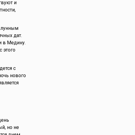
твуют и
тности,
с лунным
чных дат.
и в Медину.
с этого
дется с
ночь нового
является
день
й, но не
ется днем