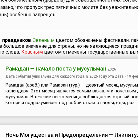
казано, что пропуск трех пятничных молитв без уважитель
знь) особенно запрещен.
1 праздников
.
Зеленым
цветом обозначены фестивали, па
ие большое значение для страны, но не являющиеся празд
го слова.
Красным
цветом отмечены государственные вы
Рамадан — начало поста у мусульман
2026
Дата события уникальна для каждого года. В 2026 году эта дата - 19 фе
Рамадан (араб.) или Рамазан (тур.) — девятый месяц мусуль
календаря. Этот месяц является самым важным и почетным 
мусульман. В течение всего месяца соблюдается строгий пост
который подразумевает под собой отказ от воды, еды, раз...
Ночь Могущества и Предопределения — Ляйляту