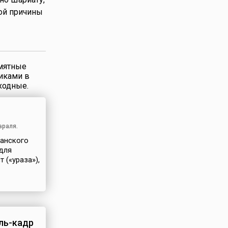
ной причины
мятные
никами в
ходные.
враля.
манского
для
 («ураза»),
ль-кадр