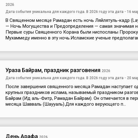
2026
Дата события уникальна для каждого года. В 2026 году эта дата - 16 ма
В Священном месяце Рамадан есть ночь Ляйлятуль-кадр (Layl
— Ночь Могущества и Предопределения — самая значимая н
Первые суры Священного Корана были ниспосланы Пророку
Мухаммеду именно в эту ночь.Исламские ученые предполагают
Ураза Байрам, праздник разговения
2026
Дата события уникальна для каждого года. В 2026 году эта дата - 20 ма
После завершения священного месяца Рамадан наступает од
крупных праздников ислама, называемый праздником разго
Байрам (Ид аль-Фитр, Рамадан Байрам). Он отмечается в пе
месяца Шавваль (Шаууаль).Для каждого верующего п...
День Арафа
2026