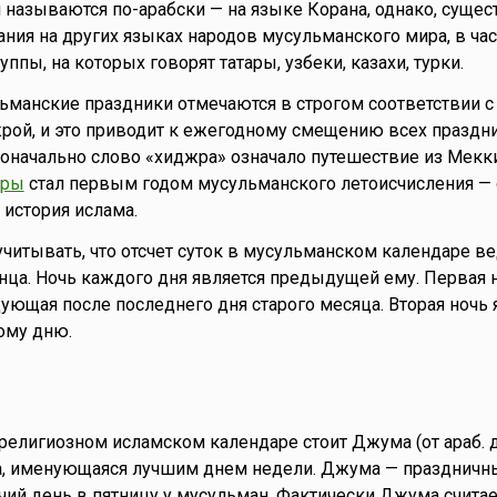
 называются по-арабски — на языке Корана, однако, сущес
ния на других языках народов мусульманского мира, в час
ппы, на которых говорят татары, узбеки, казахи, турки.
ьманские праздники отмечаются в строгом соответствии 
ой, и это приводит к ежегодному смещению всех праздни
воначально слово «хиджра» означало путешествие из Мекк
жры
стал первым годом мусульманского летоисчисления — 
 история ислама.
читывать, что отсчет суток в мусульманском календаре ве
нца. Ночь каждого дня является предыдущей ему. Первая 
дующая после последнего дня старого месяца. Вторая ночь 
ому дню.
елигиозном исламском календаре стоит Джума (от араб. 
а, именующаяся лучшим днем недели. Джума — праздничны
чий день в пятницу у мусульман. Фактически Джума счита