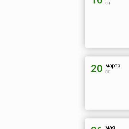
16
Сирия
пн
Словакия
Словения
Таджикистан
Таиланд
Тунис
Туркменистан
Турция
Узбекистан
марта
20
Украина
пт
Финляндия
Франция
Хорватия
Черногория
Чехия
Швейцария
Швеция
мая