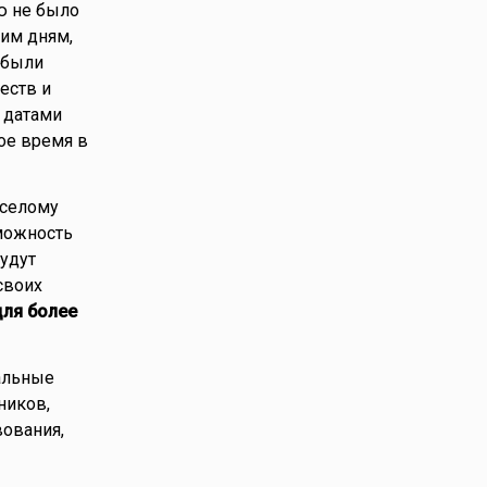
ю не было
ким дням,
 были
еств и
 датами
ое время в
еселому
можность
удут
своих
ля более
альные
ников,
вования,