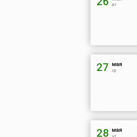
26
Эквадор
вт
Эстония
Эфиопия
Южная Корея
Южная Осетия
Ямайка
Япония
мая
27
ср
мая
28
чт