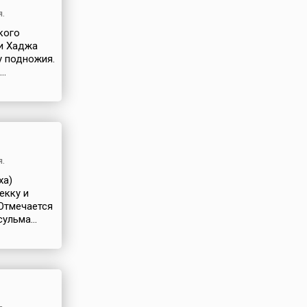
я.
кого
ми Хаджа
у подножия.
..
я.
ха)
екку и
 Отмечается
ульма...