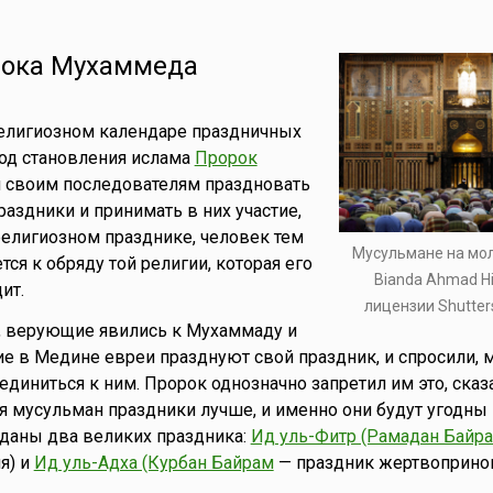
ока Мухаммеда
елигиозном календаре праздничных
иод становления ислама
Пророк
 своим последователям праздновать
аздники и принимать в них участие,
 религиозном празднике, человек тем
Мусульмане на мол
ся к обряду той религии, которая его
Bianda Ahmad H
ит.
лицензии Shutter
, верующие явились к Мухаммаду и
ие в Медине евреи празднуют свой праздник, и спросили, 
диниться к ним. Пророк однозначно запретил им это, сказа
я мусульман праздники лучше, и именно они будут угодны 
даны два великих праздника:
Ид уль-Фитр (Рамадан Байр
я) и
Ид уль-Адха (Курбан Байрам
— праздник жертвоприно