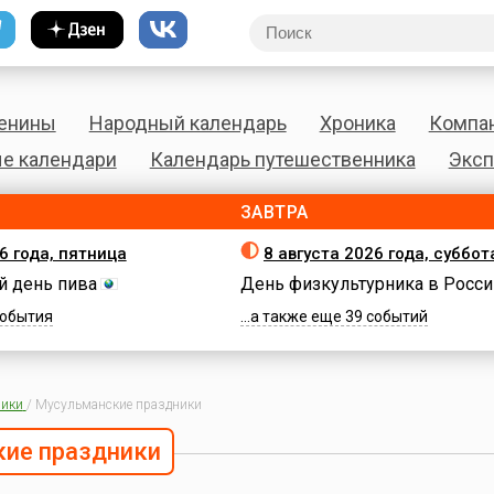
енины
Народный календарь
Хроника
Компа
е календари
Календарь путешественника
Эксп
ЗАВТРА
6 года, пятница
8 августа 2026 года, суббот
 день пива
День физкультурника в Росси
 события
...а также еще 39 событий
ики
/
Мусульманские праздники
ие праздники