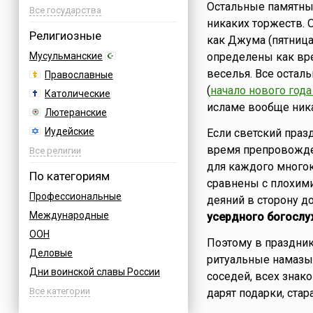
Остальные памятные
Азербайджан
Все государства
никаких торжеств. 
Албания
Религиозные
как Джума (пятница
Аргентина
Мусульманские
определены как вре
Армения
веселья. Все остал
Православные
Афганистан
(
начало нового год
Католические
Багамы
исламе вообще ника
Лютеранские
Бахрейн
Иудейские
Если светский праз
Бельгия
время препровожде
Буддийские
Все религии
Болгария
для каждого многок
Индуизм
По категориям
Босния
сравнены с плохим
Бахаи
Профессиональные
Бразилия
деяний в сторону д
Зороастризм
Международные
усердного богослу
Великобритания
Славянские
ООН
Венгрия
Поэтому в праздни
Языческие
Деловые
Вьетнам
ритуальные намазы,
Дни воинской славы России
Германия
соседей, всех знак
Армейские
Все категории
дарят подарки, стар
Греция
Величественные
Грузия