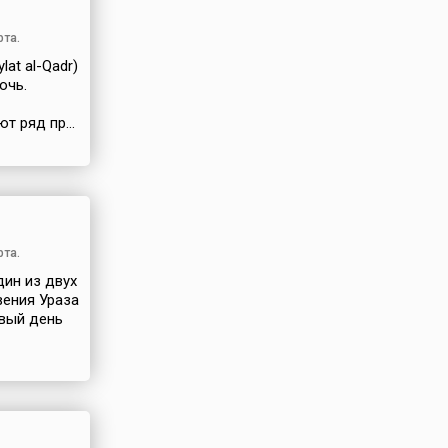
рта.
at al-Qadr)
очь.
 ряд пр...
рта.
ин из двух
вения Ураза
рвый день