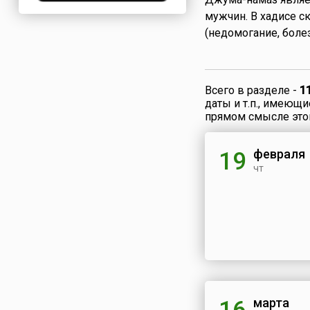
Нигерия
мужчин. В хадисе с
(недомогание, боле
Нидерланды
Новая Зеландия
Норвегия
ОАЭ
Всего в разделе -
1
даты и т.п., имеющ
Оман
прямом смысле это
Пакистан
Палестина
февраля
19
Панама
чт
Перу
Польша
Португалия
Румыния
США
Саудовская Аравия
Сербия
марта