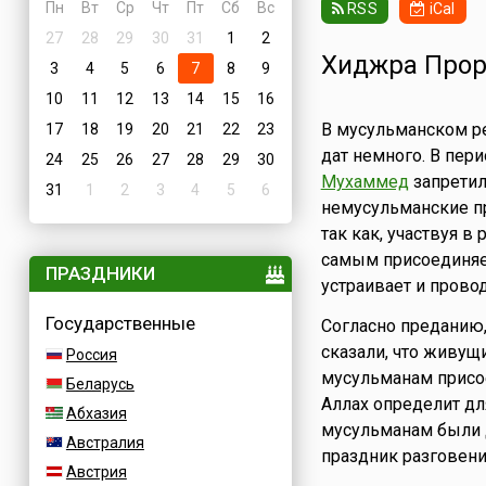
Пн
Вт
Ср
Чт
Пт
Сб
Вс
RSS
iCal
27
28
29
30
31
1
2
Хиджра Прор
3
4
5
6
7
8
9
10
11
12
13
14
15
16
В мусульманском р
17
18
19
20
21
22
23
дат немного. В пер
24
25
26
27
28
29
30
Мухаммед
запретил
31
1
2
3
4
5
6
немусульманские пр
так как, участвуя в
самым присоединяет
ПРАЗДНИКИ
устраивает и провод
Государственные
Согласно преданию
сказали, что живущ
Россия
мусульманам присое
Беларусь
Аллах определит дл
Абхазия
мусульманам были 
Австралия
праздник разговени
Австрия