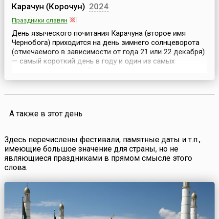
Карачун (Корочун)
2024
Праздники славян
День языческого почитания Карачуна (второе имя
Чернобога) приходится на день зимнего солнцеворота
(отмечаемого в зависимости от года 21 или 22 декабря)
— самый короткий день в году и один из самых
холодных дней зимы. Считалось, что в этот день
особенно властвует грозный Карачун — божество
смерти, подземный бог, повелевающий морозами, злой
дух. Древние славяне верили, что он повелевает зимой и
моро...
А также в этот день
Здесь перечислены фестивали, памятные даты и т.п.,
имеющие большое значение для страны, но не
являющиеся праздниками в прямом смысле этого
слова.