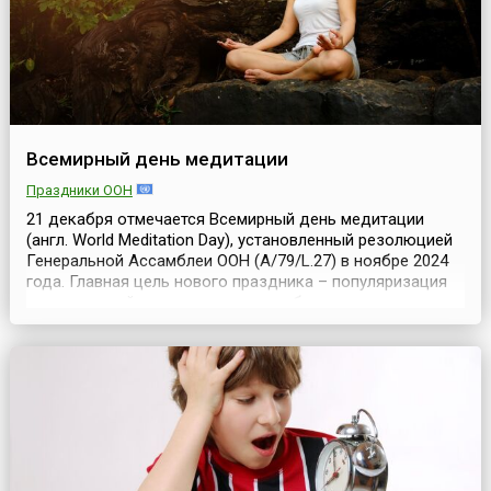
Всемирный день медитации
Праздники ООН
21 декабря отмечается Всемирный день медитации
(англ. World Meditation Day), установленный резолюцией
Генеральной Ассамблеи ООН (A/79/L.27) в ноябре 2024
года. Главная цель нового праздника – популяризация
медитативной практики, как способа улучшения
физического и психического здоровья людей, а также в
развитии способности осознанного восприятия
окружающего мира.Медитация – это древняя практик...