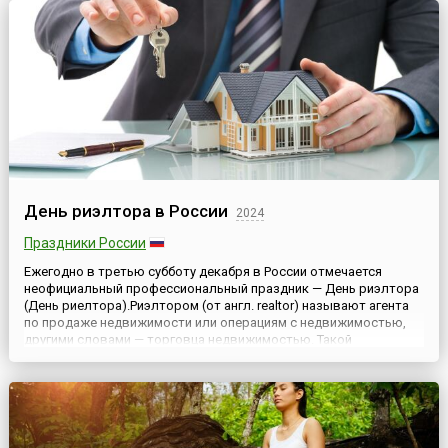
уважени...
День риэлтора в России
2024
Праздники России
Ежегодно в третью субботу декабря в России отмечается
неофициальный профессиональный праздник — День риэлтора
(День риелтора).Риэлтором (от англ. realtor) называют агента
по продаже недвижимости или операциям с недвижимостью,
другими словами — торговца недвижимостью. Такой
специалист помогает найти объект для покупки или аренды и
берет на себя организацию сделки. Причем риэлторы
выполняют ...