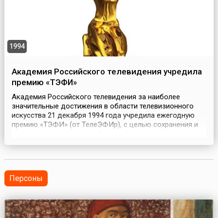
1994
Академия Российского телевидения учредила
премию «ТЭФИ»
Академия Российского телевидения за наиболее
значительные достижения в области телевизионного
искусства 21 декабря 1994 года учредила ежегодную
премию «ТЭФИ» (от ТелеЭФИр), с целью сохранения и
развития лучших традиций российского
телевидения.Вручаемый победителям приз представляет
собой статуэтку, которая изображает Орфея,
разрывающего грудь и играющего на струнах своей
души (автор — скульпто...
Персоны