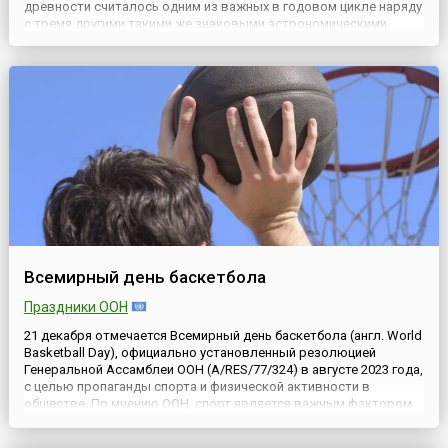
древности считалось одним из важных в годовом цикле наряду
с тремя другими такими же знаковыми астрономическими
явлениями: днями летнего солнцестояния, весеннего и осеннего
равноденствия. Оно издавна окружено мистикой, ему
придается особ...
Всемирный день баскетбола
Праздники ООН
21 декабря отмечается Всемирный день баскетбола (англ. World
Basketball Day), официально установленный резолюцией
Генеральной Ассамблеи ООН (A/RES/77/324) в августе 2023 года,
с целью пропаганды спорта и физической активности в
обществе. По мнению ООН, спорт является важным фактором
обеспечения мира и устойчивого развития, поскольку он
способствует утверждению принципов толерантности и