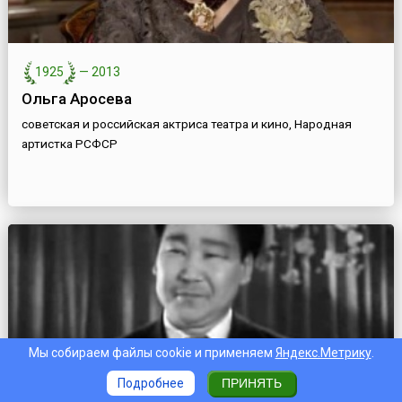
1925
—
2013
Ольга Аросева
советская и российская актриса театра и кино, Народная
артистка РСФСР
Мы собираем файлы cookie и применяем
Яндекс.Метрику
.
Подробнее
ПРИНЯТЬ