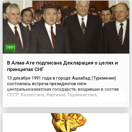
необходимости заполнить буквами пустые клетки,
выстроенные в линии и перес...
1991
В Алма-Ате подписана Декларация о целях и
принципах СНГ
13 декабря 1991 года в городе Ашхабад (Туркмения)
состоялась встреча президентов пяти
центральноазиатских государств, входивших в состав
СССР: Казахстана, Киргизии, Таджикистана,
Туркменистана и Узбекистана. Ее итогом стало
Заявление, в котором страны выразили согласие войти в
организацию СНГ при условии обеспечения
равноправного участия субъектов бывшего Союза и
признания всех государств-участник...