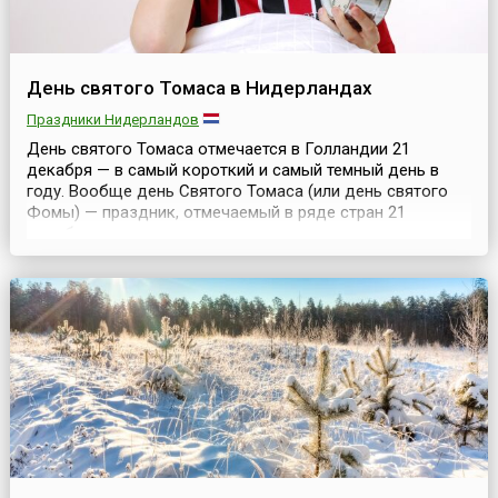
День святого Томаса в Нидерландах
Праздники Нидерландов
День святого Томаса отмечается в Голландии 21
декабря — в самый короткий и самый темный день в
году. Вообще день Святого Томаса (или день святого
Фомы) — праздник, отмечаемый в ряде стран 21
декабря в связи с тем, что ранее память этого апостола
в Католической церкви праздновалась в этот день (но
затем была перенесена на 3 июля). Поэтому в
большинстве стран праздник 21 декабря потерял своё
рел...