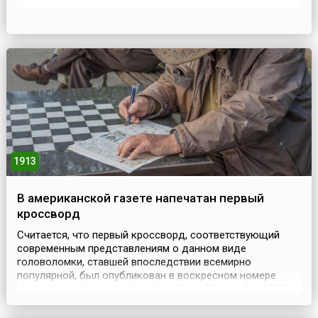
художественное приложение к газете «Биржевые
ведомости», которую выпускал в Санкт-Петербурге
крупный издатель С. Проппер. С 1902 года «Огонёк» стал
выходить самостоятельно. Он стал очень популярным
журналом с тиражом в 1...
1913
В американской газете напечатан первый
кроссворд
Считается, что первый кроссворд, соответствующий
современным представлениям о данном виде
головоломки, ставшей впоследствии всемирно
популярной, был опубликован в воскресном номере
американской газеты New York World 21 декабря 1913
года. Своё название эта головоломка получила от
принципа построения, который заключался в