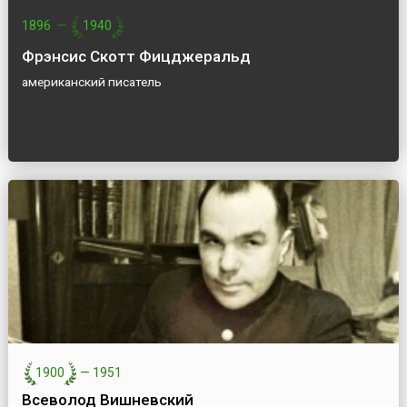
1896
—
1940
Фрэнсис Скотт Фицджеральд
американский писатель
1900
—
1951
Всеволод Вишневский