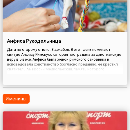
Анфиса Рукодельница
Дата по старому стилю: 8 декабря. В этот день поминают
святую Анфису Римскую, которая пострадала за христианскую
веру в 5 веке. Анфиса была женой римского сановника и
исповедовала христианство (согласно преданию, ее крестил
святитель Амвросий Медиоланский, память которого
отмечается накануне). Однажды супруга градоначальника
предложила ей принять арианское крещение (арианское учение
отрицало единс...
Именины