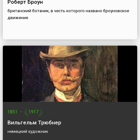
Роберт Броун
британский ботаник, в честь которого названо броуновское
движение
1851
—
1917
Вильгельм Трюбнер
немецкий художник