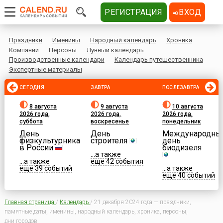
РЕГИСТРАЦИЯ
ВХОД
Праздники
Именины
Народный календарь
Хроника
Компании
Персоны
Лунный календарь
Производственные календари
Календарь путешественника
Экспертные материалы
СЕГОДНЯ
ЗАВТРА
ПОСЛЕЗАВТРА
8 августа
9 августа
10 августа
2026 года,
2026 года,
2026 года,
суббота
воскресенье
понедельник
День
День
Международны
физкультурника
строителя
день
в России
биодизеля
...а также
...а также
еще 42 события
еще 39 событий
...а также
еще 40 событий
Главная страница
/
Календарь
/
21 декабря 2024 года — праздники,
памятные даты, именины, народный календарь, хроника, персоны,
дни городов