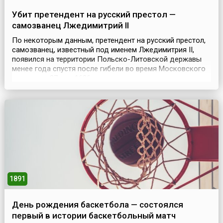
Убит претендент на русский престол —
самозванец Лжедимитрий II
По некоторым данным, претендент на русский престол,
самозванец, известный под именем Лжедимитрия II,
появился на территории Польско-Литовской державы
менее года спустя после гибели во время Московского
восстания 27 мая 1606 года царя-самозванца
Лжедимитрия I, выдававшего себя за сына Ивана
Грозного, царевича Димитрия, якобы чудом спасшегося
от гибели еще в 1591 году.В 1607 году вокруг нового с...
1891
День рождения баскетбола — состоялся
первый в истории баскетбольный матч