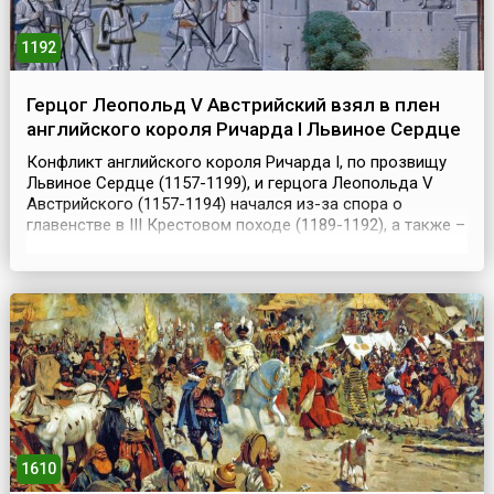
1192
Герцог Леопольд V Австрийский взял в плен
английского короля Ричарда I Львиное Сердце
Конфликт английского короля Ричарда I, по прозвищу
Львиное Сердце (1157-1199), и герцога Леопольда V
Австрийского (1157-1194) начался из-за спора о
главенстве в III Крестовом походе (1189-1192), а также –
по поводу раздела между союзниками-крестоносцами
владений на острове Кипр, захваченном Ричардом в
1191 году. Ссора разгорелась уже вскоре после
прибытия Ричарда с Кипра в Палестину, в разгар...
1610