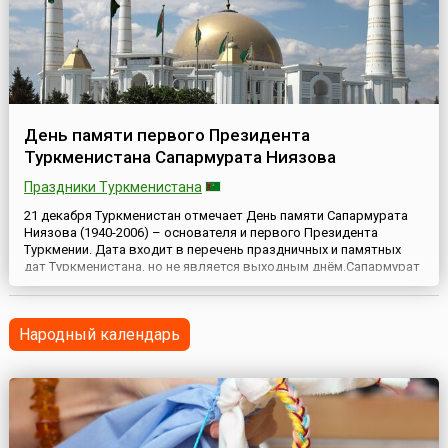
День памяти первого Президента
Туркменистана Сапармурата Ниязова
Праздники Туркменистана
21 декабря Туркменистан отмечает День памяти Сапармурата
Ниязова (1940-2006) – основателя и первого Президента
Туркмении. Дата входит в перечень праздничных и памятных
дат Туркменистана, но не является выходным днём.Сапармурат
Ниязов вошёл в историю своей страны как первый Президент
Туркменистана, период нахождения у власти которого
сопровождался становлением независимости после выхода из
Народный календарь
сост...