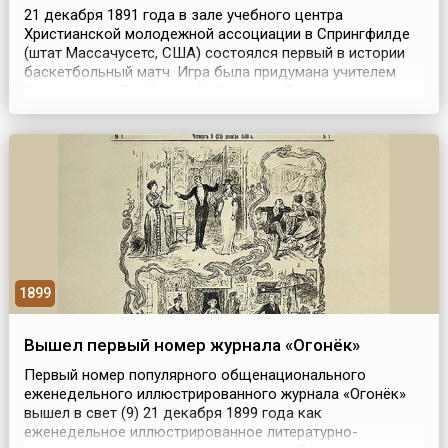
21 декабря 1891 года в зале учебного центра
Христианской молодежной ассоциации в Спрингфилде
(штат Массачусетс, США) состоялся первый в истории
баскетбольный матч. Игра была придумана учителем
физкультуры Джеймсом Нейсмитом. Правила игры,
которые написал Нейсмит, состояли из 13 пунктов.
Большинство из них действуют и по сей день. Эту дату
считают днем рождения баскетбола.Перед матчем
Нейсмит п...
1899
Вышел первый номер журнала «Огонёк»
Первый номер популярного общенационального
еженедельного иллюстрированного журнала «Огонёк»
вышел в свет (9) 21 декабря 1899 года как
еженедельное иллюстрированное литературно-