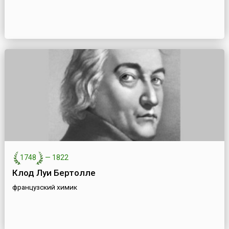
1748
—
1822
Клод Луи Бертолле
французский химик