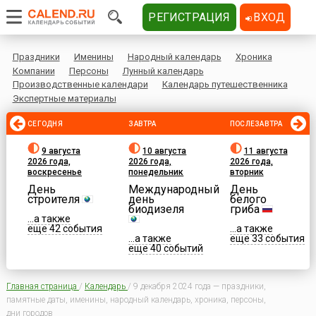
РЕГИСТРАЦИЯ
ВХОД
Праздники
Именины
Народный календарь
Хроника
Компании
Персоны
Лунный календарь
Производственные календари
Календарь путешественника
Экспертные материалы
СЕГОДНЯ
ЗАВТРА
ПОСЛЕЗАВТРА
9 августа
10 августа
11 августа
2026 года,
2026 года,
2026 года,
воскресенье
понедельник
вторник
День
Международный
День
строителя
день
белого
биодизеля
гриба
...а также
еще 42 события
...а также
...а также
еще 33 события
еще 40 событий
Главная страница
/
Календарь
/
9 декабря 2024 года — праздники,
памятные даты, именины, народный календарь, хроника, персоны,
дни городов