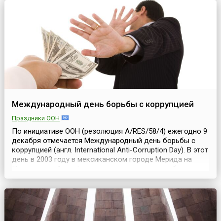
инициативе Ф.Э. Дзержинского вышел декрет ВЦИКа и
Совета Труда и Обороны «Об организации охраны
складов, пакгаузов и кладовых, а равно сооружений на
железнодо...
Международный день борьбы с коррупцией
Праздники ООН
По инициативе ООН (резолюция A/RES/58/4) ежегодно 9
декабря отмечается Международный день борьбы с
коррупцией (англ. International Anti-Corruption Day). В этот
день в 2003 году в мексиканском городе Мерида на
Политической конференции высокого уровня была
открыта для подписания Конвенция ООН против
коррупции. Она вступила в силу в декабре 2005
года.Документ обязывает подписавшие его государ...