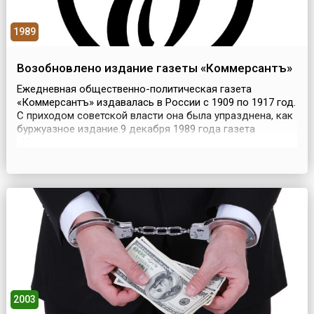
1989
Возобновлено издание газеты «Коммерсантъ»
Ежедневная общественно-политическая газета
«Коммерсантъ» издавалась в России с 1909 по 1917 год.
С приходом советской власти она была упразднена, как
буржуазное издание.9 декабря 1989 года газета
«Коммерсантъ» возродилась после длительного
перерыва. В этот день вышел в свет пилотный номер
еженедельной газеты, а с 8 января 1990 года
«Коммерсантъ» стала выходить в регулярном режиме. В
1992 г...
2003