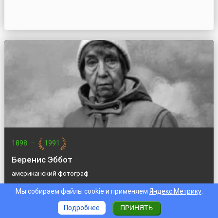
1898
—
1991
Беренис Эббот
американский фотограф
Мы собираем файлы cookie и применяем
Яндекс.Метрику
.
Подробнее
ПРИНЯТЬ