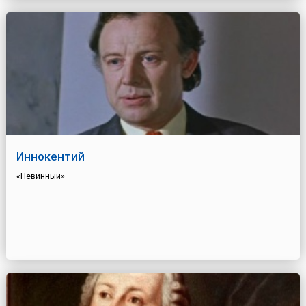
Иннокентий
«Невинный»