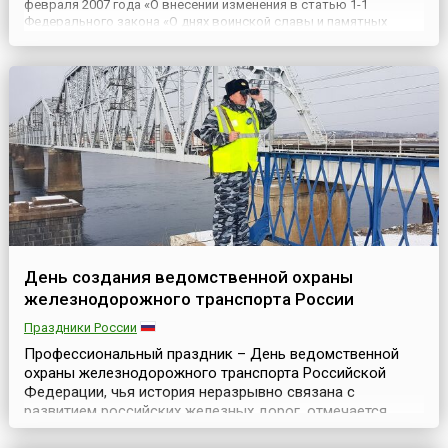
февраля 2007 года «О внесении изменения в статью 1-1
Федерального закона «О днях воинской славы и памятных
датах России».Надо сказать, что свою историю праздник ведёт
ещё с 18 века. Эта декабрьская дата приурочена к
выдающемуся событию ...
День создания ведомственной охраны
железнодорожного транспорта России
Праздники России
Профессиональный праздник – День ведомственной
охраны железнодорожного транспорта Российской
Федерации, чья история неразрывно связана с
развитием российских железных дорог, отмечается
ежегодно 9 декабря.Именно в этот день в 1921 году по