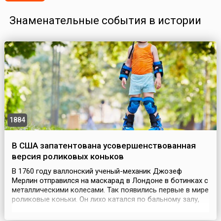
Знаменательные события в истории
1884
В США запатентована усовершенствованная
версия роликовых коньков
В 1760 году валлонский ученый-механик Джозеф
Мерлин отправился на маскарад в Лондоне в ботинках с
металлическими колесами. Так появились первые в мире
роликовые коньки. Он лихо катался по бальному залу,
играя на скрипке, однако, разогнавшись, не сумел
затормозить и врезался в огромное зеркало. В 1823