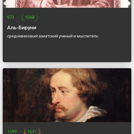
973
—
1048
Аль-Бируни
средневековый азиатский ученый и мыслитель
1599
—
1641