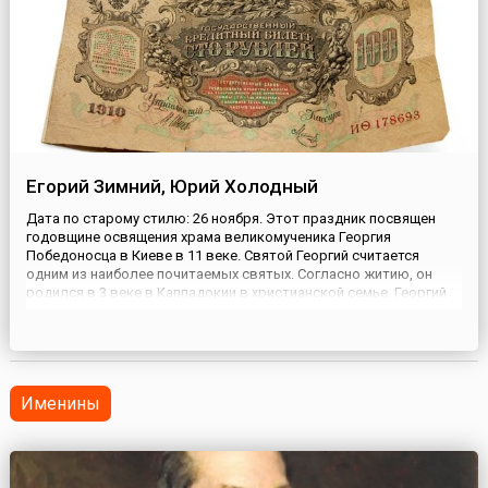
Егорий Зимний, Юрий Холодный
Дата по старому стилю: 26 ноября. Этот праздник посвящен
годовщине освящения храма великомученика Георгия
Победоносца в Киеве в 11 веке. Святой Георгий считается
одним из наиболее почитаемых святых. Согласно житию, он
родился в 3 веке в Каппадокии в христианской семье. Георгий
добился успехов на военной службе при императоре
Диоклетиане, но когда начались гонения на христиан, он раздал
все свое им...
Именины