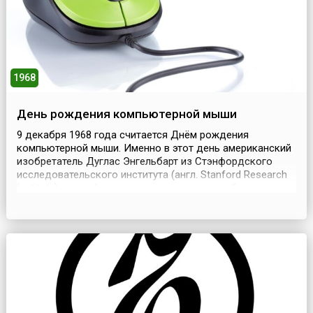
1968
День рождения компьютерной мыши
9 декабря 1968 года считается Днём рождения
компьютерной мыши. Именно в этот день американский
изобретатель Дуглас Энгельбарт из Стэнфордского
исследовательского института (англ. Stanford Research
Institute) на конференции по вычислительной технике в
Сан-Франциско продемонстрировал в работе первую в
мире компьютерную мышь. Это изобретение
представляло собой деревянный куб на колесиках с
одной ...