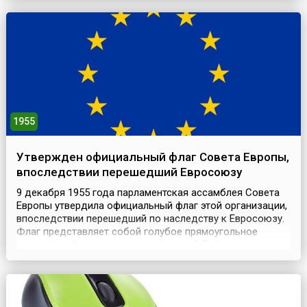
году англичанин Роберт Джон Тайерс придумал коньки
«Ролито», поместив пять колес в ряд в основ...
1955
Утвержден официальный флаг Совета Европы,
впоследствии перешедший Евросоюзу
9 декабря 1955 года парламентская ассамблея Совета
Европы утвердила официальный флаг этой организации,
впоследствии перешедший по наследству к Евросоюзу.
Флаг представляет собой голубое прямоугольное
полотнище (с соотношением сторон 2:3), в центре
которого изображены 12 пятиконечных золотых звезд,
расположенные по кругу, аналогично цифрам на
циферблате часов. В конкурсе на лучший проект зн...