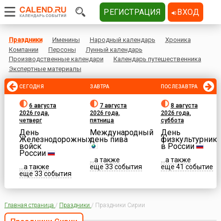
РЕГИСТРАЦИЯ
ВХОД
Праздники
Именины
Народный календарь
Хроника
Компании
Персоны
Лунный календарь
Производственные календари
Календарь путешественника
Экспертные материалы
СЕГОДНЯ
ЗАВТРА
ПОСЛЕЗАВТРА
6 августа
7 августа
8 августа
2026 года,
2026 года,
2026 года,
четверг
пятница
суббота
День
Международный
День
Железнодорожных
день пива
физкультурника
войск
в России
России
...а также
...а также
...а также
еще 33 события
еще 41 событие
еще 33 события
Главная страница
/
Праздники
/
Праздники Сирии