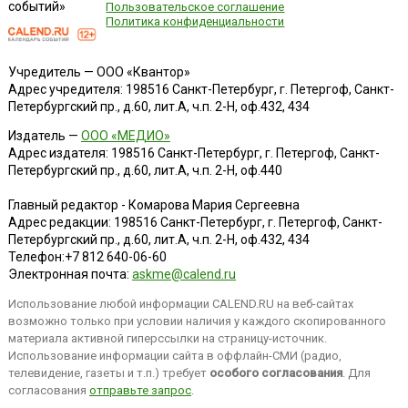
событий»
Пользовательское соглашение
Политика конфиденциальности
Учредитель — ООО «Квантор»
Адрес учредителя: 198516 Санкт-Петербург, г. Петергоф, Санкт-
Петербургский пр., д.60, лит.А, ч.п. 2-Н, оф.432, 434
Издатель —
ООО «МЕДИО»
Адрес издателя: 198516 Санкт-Петербург, г. Петергоф, Санкт-
Петербургский пр., д.60, лит.А, ч.п. 2-Н, оф.440
Главный редактор - Комарова Мария Сергеевна
Адрес редакции:
198516
Санкт-Петербург, г. Петергоф
,
Санкт-
Петербургский пр., д.60, лит.А, ч.п. 2-Н, оф.432, 434
Телефон:
+7 812 640-06-60
Электронная почта:
askme@calend.ru
Использование любой информации CALEND.RU на веб-сайтах
возможно только при условии наличия у каждого скопированного
материала активной гиперссылки на страницу-источник.
Использование информации сайта в оффлайн-СМИ (радио,
телевидение, газеты и т.п.) требует
особого согласования
. Для
согласования
отправьте запрос
.