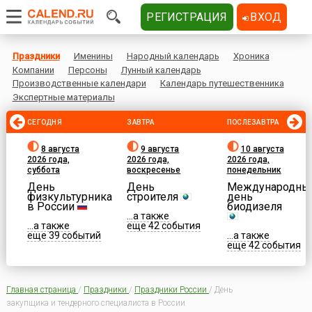
РЕГИСТРАЦИЯ
ВХОД
Праздники
Именины
Народный календарь
Хроника
Компании
Персоны
Лунный календарь
Производственные календари
Календарь путешественника
Экспертные материалы
СЕГОДНЯ
ЗАВТРА
ПОСЛЕЗАВТРА
8 августа
9 августа
10 августа
2026 года,
2026 года,
2026 года,
суббота
воскресенье
понедельник
День
День
Международны
физкультурника
строителя
день
в России
биодизеля
...а также
...а также
еще 42 события
еще 39 событий
...а также
еще 42 события
Главная страница
/
Праздники
/
Праздники России
/
День
закупщика и тендерного специалиста в России