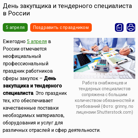
День закупщика и тендерного специалиста
в России
5 апреля
Поздравить с праздником
Ежегодно
5 апреля
в
России отмечается
неофициальный
профессиональный
праздник работников
сферы закупок –
День
Работа снабженцев и
закупщика и тендерного
тендерных специалистов
специалиста
. Это праздник
сопряжена с большим
тех, кто обеспечивает
количеством обязанностей и
требований (Фото: grinny, по
качественные поставки
лицензии Shutterstock.com)
необходимых материалов,
оборудования и услуг для
различных отраслей и сфер деятельности.