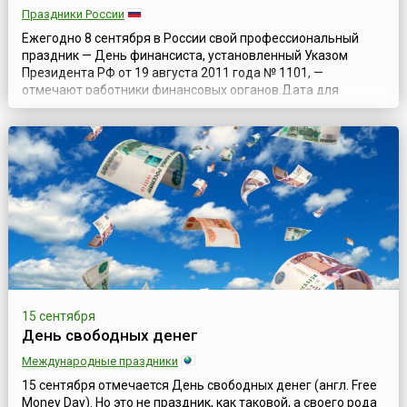
Праздники России
Ежегодно 8 сентября в России свой профессиональный
праздник — День финансиста, установленный Указом
Президента РФ от 19 августа 2011 года № 1101, —
отмечают работники финансовых органов.Дата для
празднования была выбрана в связи с тем, что 8 сентября
(по старому стилю) 1802 года император Александр I своим
высочайшим манифестом образовал в России
Министерство финансов. Первым министром финансо...
15 сентября
День свободных денег
Международные праздники
15 сентября отмечается День свободных денег (англ. Free
Money Day). Но это не праздник, как таковой, а своего рода