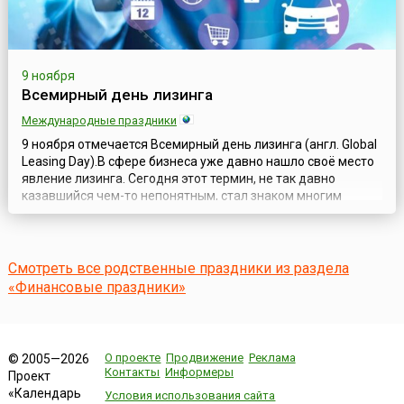
9 ноября
Всемирный день лизинга
Международные праздники
9 ноября отмечается Всемирный день лизинга (англ. Global
Leasing Day).В сфере бизнеса уже давно нашло своё место
явление лизинга. Сегодня этот термин, не так давно
казавшийся чем-то непонятным, стал знаком многим
людям, причём даже тем, кто не имеет к бизнесу никакого
отношения. Для бизнеса же лизинг является важной
составляющей. В отдельных сферах его роль очень велика
и, являясь сам по себе ...
Смотреть все родственные праздники из раздела
«Финансовые праздники»
О проекте
Продвижение
Реклама
© 2005—2026
Контакты
Информеры
Проект
«Календарь
Условия использования сайта