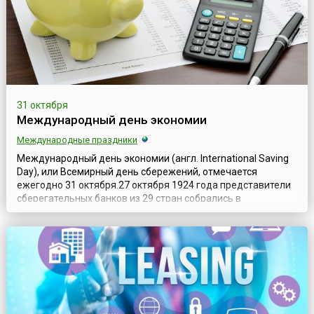
31 октября
Международный день экономии
Международные праздники
Международный день экономии (англ. International Saving
Day), или Всемирный день сбережений, отмечается
ежегодно 31 октября.27 октября 1924 года представители
сберегательных банков из 29 стран собрались в
итальянском Милане на свой Первый международный
конгресс сберегательных банков (англ. 1st International
Savings Bank Congress).В последний день конгресса — 31
октября — родилась идея, зак...