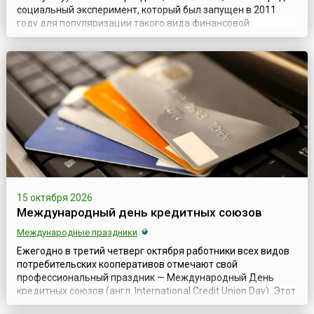
социальный эксперимент, который был запущен в 2011
году для популяризации такого вида финансовой
деятельности, как экономика совместного потребления.
Главная цель Дня – воспитать в людях правильное
отношение к деньгам, которые должны все время
работать, являясь жизненной силой любой э...
15 октября 2026
Международный день кредитных союзов
Международные праздники
Ежегодно в третий четверг октября работники всех видов
потребительских кооперативов отмечают свой
профессиональный праздник — Международный День
кредитных союзов (англ. International Credit Union Day). Этот
всемирный праздник отмечается с 1948 года и с тех самых