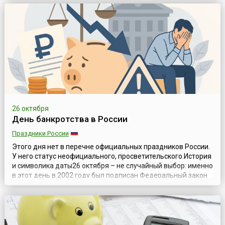
пор является поводом для проведения многочисленных
мероприятий: дней открытых дверей кредитных союзов и
филиалов, благотворительных а...
26 октября
День банкротства в России
Праздники России
Этого дня нет в перечне официальных праздников России.
У него статус неофициального, просветительского.История
и символика даты26 октября – не случайный выбор: именно
в этот день в 2002 году был подписан Федеральный закон
№ 127-ФЗ «О несостоятельности (банкротстве)». До
принятия этого закона регулирование банкротства в
стране было разрозненным и менее системным. С тех пор
закон неоднокра...