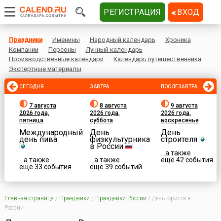
РЕГИСТРАЦИЯ
ВХОД
Праздники
Именины
Народный календарь
Хроника
Компании
Персоны
Лунный календарь
Производственные календари
Календарь путешественника
Экспертные материалы
СЕГОДНЯ
ЗАВТРА
ПОСЛЕЗАВТРА
7 августа
8 августа
9 августа
2026 года,
2026 года,
2026 года,
пятница
суббота
воскресенье
Международный
День
День
день пива
физкультурника
строителя
в России
...а также
...а также
...а также
еще 42 события
еще 33 события
еще 39 событий
Главная страница
/
Праздники
/
Праздники России
/
День юриста в
России