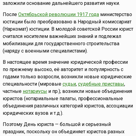
заложили основание дальнейшего развития науки.
После
Октябрьской революции 1917 года
министерство
юстиции было преобразовано в Народный комиссариат
(Наркомат) юстиции. В молодой советской России юрист
считался носителем важнейших знаний и подлежал
мобилизации для государственного строительства
(наряду с военными специалистами).
В настоящее время значение юридической профессии
по прежнему высоко, её авторитет и популярность с
годами только возросли, возникли новые юридические
специальности (мировые
судьи
,
судебные приставы
,
частные
нотариусы
и пр.); возникли новые объединения
юристов (нотариальные палаты, профессиональные
объединения различных категорий юристов, ассоциации
юридических вузов и т.д.).
Поэтому День юриста — большой и серьезный
праздник, поскольку он объединяет юристов разных