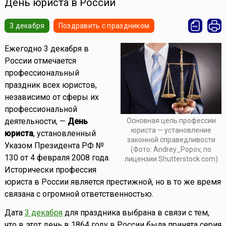
День юриста в России
3 декабря
Поздравить с праздником
Ежегодно 3 декабря в
России отмечается
профессиональный
праздник всех юристов,
независимо от сферы их
профессиональной
деятельности, —
День
Основная цель профессии
юриста — установление
юриста
, установленный
законной справедливости
Указом Президента РФ №
(Фото: Andrey_Popov, по
130 от 4 февраля 2008 года.
лицензии Shutterstock.com)
Исторически профессия
юриста в России является престижной, но в то же время
связана с огромной ответственностью.
Дата
3 декабря
для праздника выбрана в связи с тем,
что в этот день в 1864 году в России была принята серия