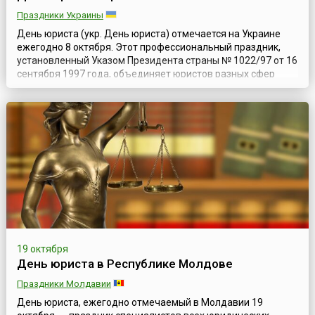
Праздники Украины
День юриста (укр. День юриста) отмечается на Украине
ежегодно 8 октября. Этот профессиональный праздник,
установленный Указом Президента страны № 1022/97 от 16
сентября 1997 года, объединяет юристов разных сфер
деятельности, стоящих на защите прав и свобод
украинцев. Для украинского общества, как и для населения
любой страны, профессия юриста очень важна, ведь
именно на правоведческое сооб...
19 октября
День юриста в Республике Молдове
Праздники Молдавии
День юриста, ежегодно отмечаемый в Молдавии 19