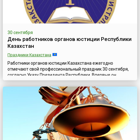
30 сентября
День работников органов юстиции Республики
Казахстан
Праздники Казахстана
Работники органов юстиции Казахстана ежегодно
отмечают свой профессиональный праздник 30 сентября,
согласно Указу Президента Республики. Впервые он
официально отмечался в стране в 2012 году.Минюст
Казахстана ведёт свою историю с начала 20 века, когда в
трудные годы, последовавшие за Октябрьской революцией
1917 года и Гражданской войной, начала формироваться
система юстиции будущего государства...