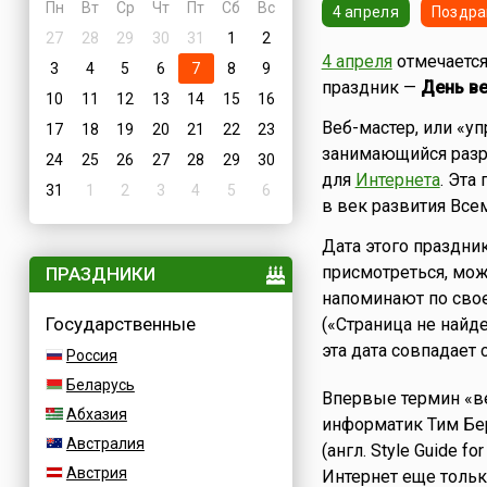
Пн
Вт
Ср
Чт
Пт
Сб
Вс
4 апреля
Поздра
27
28
29
30
31
1
2
4 апреля
отмечаетс
3
4
5
6
7
8
9
праздник —
День в
10
11
12
13
14
15
16
Веб-мастер, или «у
17
18
19
20
21
22
23
занимающийся разр
24
25
26
27
28
29
30
для
Интернета
. Эта
31
1
2
3
4
5
6
в век развития Все
Дата этого праздни
присмотреться, мож
ПРАЗДНИКИ
напоминают по сво
Государственные
(«Страница не найд
эта дата совпадает 
Россия
Беларусь
Впервые термин «ве
Абхазия
информатик Тим Бер
Австралия
(англ. Style Guide f
Австрия
Интернет еще тольк