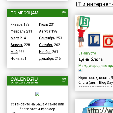
IT и интерне
Величественные
Дания
ВОВ
ПО МЕСЯЦАМ
Египет
Водные
Зимбабве
Январь
178
Июль
231
Гастрономические
Израиль
Февраль
211
Август
198
Детские
Индия
Март
214
Сентябрь
253
В честь икон
Иордания
Апрель
228
Октябрь
262
Дни памяти святых
Ирак
Май
265
Ноябрь
261
Конституционные
31 августа
Иран
Июнь
251
Декабрь
215
День блога
Культурные
Ирландия
Международные пр
Масс-медийные
Исландия
Молодежные
Испания
Идея праздновать 
Научно-технические
Италия
блога (англ. Blog Day
Независимые
августа появилась в
Йемен
году, когда активны
Необычные
Казахстан
пользователи LiveJo
Природные
Камерун
усмотрели в слове b
Установите на Вашем сайте или
цифры — 3108. Поэт
Медицинские
Канада
блоге этот информер
датой праздника