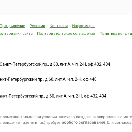
циям
корпоративных календарях,
жизнь людей, в
ержать
медиа и профессиональных
немало опасений
сообществах, подчёркивая
связанных с вли
значимость профессии. ...
прогрессивных т
на здоро...
Продвижение
Реклама
Контакты
Информеры
ользования сайта
Пользовательское соглашение
Политика конфид
нкт-Петербургский пр., д.60, лит.А, ч.п. 2-Н, оф.432, 434
т-Петербургский пр., д.60, лит.А, ч.п. 2-Н, оф.440
нкт-Петербургский пр., д.60, лит.А, ч.п. 2-Н, оф.432, 434
возможно только при условии наличия у каждого скопированного матер
евидение, газеты и т.п.) требует
особого согласования
. Для согласо