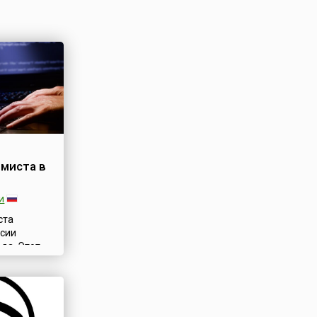
6
миста в
и
ста
ссии
ода. Этот
ый
влен
нта РФ №
бря 2009
иве