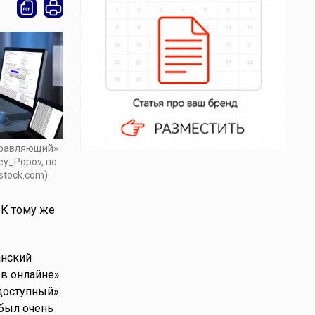
правляющий»
ey_Popov, по
stock.com)
 К тому же
анский
 в онлайне»
щедоступный»
 был очень