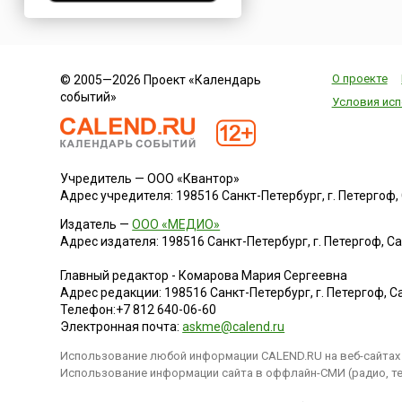
фирмам и организа
Нигерия
предложение подд
Нидерланды
ин...
Новая Зеландия
О проекте
© 2005—2026 Проект «Календарь
Норвегия
событий»
Условия исп
ОАЭ
Оман
Пакистан
Учредитель — ООО «Квантор»
Палестина
Адрес учредителя: 198516 Санкт-Петербург, г. Петергоф, Са
Панама
Издатель —
ООО «МЕДИО»
Перу
Адрес издателя: 198516 Санкт-Петербург, г. Петергоф, Санк
Польша
Главный редактор - Комарова Мария Сергеевна
Португалия
Адрес редакции:
198516
Санкт-Петербург, г. Петергоф
,
Са
Румыния
Телефон:
+7 812 640-06-60
Электронная почта:
askme@calend.ru
США
Использование любой информации CALEND.RU на веб-сайтах 
Саудовская Аравия
Использование информации сайта в оффлайн-СМИ (радио, тел
Сербия