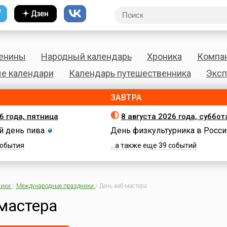
енины
Народный календарь
Хроника
Компа
е календари
Календарь путешественника
Эксп
ЗАВТРА
6 года, пятница
8 августа 2026 года, суббот
 день пива
День физкультурника в Росси
 события
...а также еще 39 событий
ики
/
Международные праздники
/
День веб-мастера
мастера