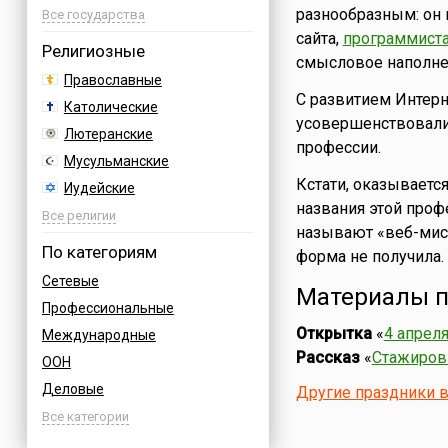
разнообразным: он 
Азербайджан
Все государства
сайта,
программист
Албания
Религиозные
смысловое наполнен
Аргентина
Православные
Армения
С развитием Интерн
Католические
Афганистан
усовершенствовали
Лютеранские
профессии.
Багамы
Мусульманские
Бахрейн
Кстати, оказывается
Иудейские
Бельгия
названия этой проф
Буддийские
Все религии
Болгария
называют «веб-мист
Индуизм
По категориям
форма не получила.
Босния
Бахаи
Сетевые
Бразилия
Материалы п
Зороастризм
Профессиональные
Великобритания
Славянские
Открытка
«
4 апрел
Международные
Венгрия
Языческие
Рассказ
«
Стажиров
ООН
Вьетнам
Деловые
Другие праздники 
Германия
Дни воинской славы России
Все категории
Греция
Армейские
Грузия