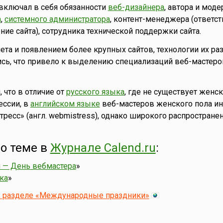
включал в себя обязанности
веб-дизайнера
, автора и моде
а
,
системного администратора
, контент-менеджера (ответст
ие сайта), сотрудника технической поддержки сайта.
ета и появлением более крупных сайтов, технологии их ра
сь, что привело к выделению специализаций веб-мастеро
, что в отличие от
русского языка
, где не существует жен
ессии, в
английском языке
веб-мастеров женского пола ин
ресс» (англ. webmistress), однако широкого распространен
о теме в
Журнале Calend.ru
:
я — День вебмастера
»
ка
»
в разделе «Международные праздники»