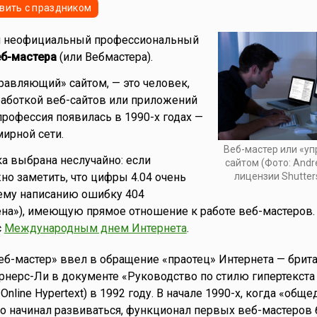
вить с праздником
я неофициальный профессиональный
еб-мастера
(или Вебмастера).
правляющий» сайтом, — это человек,
аботкой веб-сайтов или приложений
 профессия появилась в 1990-х годах —
мирной сети.
Веб-мастер или «у
ка выбрана неслучайно: если
сайтом (Фото: Andr
но заметить, что цифры 4.04 очень
лицензии Shutter
ему написанию ошибку 404
ена»), имеющую прямое отношение к работе веб-мастеров.
с
Международным днем Интернета
.
б-мастер» ввел в обращение «праотец» Интернета — брит
нерс-Ли в документе «Руководство по стилю гипертекста
or Online Hypertext) в 1992 году. В начале 1990-х, когда «об
о начинал развиваться, функционал первых веб-мастеров