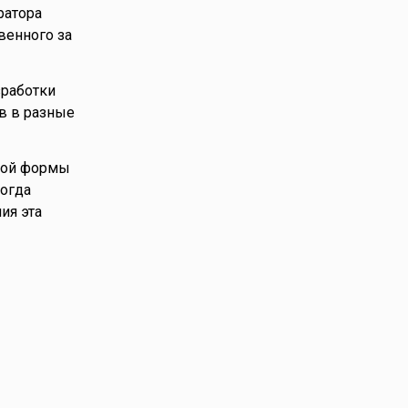
ратора
венного за
зработки
в в разные
ской формы
огда
ия эта