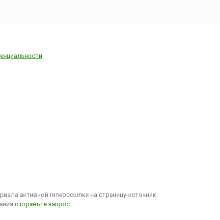
ызывают
,
янием
енденций
енциальности
иала активной гиперссылки на страницу-источник.
вания
отправьте запрос
.