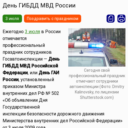
День ГИБДД МВД России
3 июля
Поздравить с праздником
Ежегодно
3 июля
в России
отмечается
профессиональный
праздник сотрудников
Госавтоинспекции —
День
ГИБДД МВД Российской
Сегодня свой
Федерации
, или
День ГАИ
профессиональный праздник
России
, установленный
отмечают сотрудники
приказом Министра
автоинспекции (Фото: Dmitry
Kalinovsky, по лицензии
внутренних дел РФ № 502
Shutterstock.com)
«Об объявлении Дня
Государственной
инспекции безопасности дорожного движения
Министерства внутренних дел Российской Федерации»
от 3 июля 2009 года.