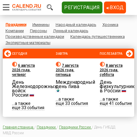
РЕГИСТРАЦИЯ
ВХОД
Праздники
Именины
Народный календарь
Хроника
Компании
Персоны
Лунный календарь
Производственные календари
Календарь путешественника
Экспертные материалы
СЕГОДНЯ
ЗАВТРА
ПОСЛЕЗАВТРА
6 августа
7 августа
8 августа
2026 года,
2026 года,
2026 года,
четверг
пятница
суббота
День
Международный
День
Железнодорожных
день пива
физкультурника
войск
в России
России
...а также
...а также
...а также
еще 33 события
еще 41 событие
еще 33 события
Главная страница
/
Праздники
/
Праздники России
/
День ГИБДД
МВД России