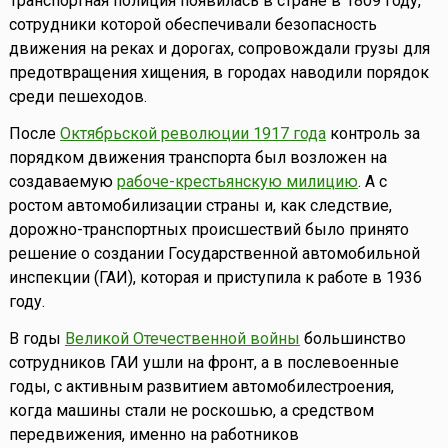
Транспортная полиция появилась в стране в 1809 году,
сотрудники которой обеспечивали безопасность
движения на реках и дорогах, сопровождали грузы для
предотвращения хищения, в городах наводили порядок
среди пешеходов.
После
Октябрьской революции 1917 года
контроль за
порядком движения транспорта был возложен на
создаваемую
рабоче-крестьянскую милицию
. А с
ростом автомобилизации страны и, как следствие,
дорожно-транспортных происшествий было принято
решение о создании Государственной автомобильной
инспекции (ГАИ), которая и приступила к работе в 1936
году.
В годы
Великой Отечественной войны
большинство
сотрудников ГАИ ушли на фронт, а в послевоенные
годы, с активным развитием автомобилестроения,
когда машины стали не роскошью, а средством
передвижения, именно на работников