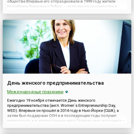
обществе.Впервые его отпраздновали в 1999 году жители
Республики Тринидад и Тобаго — островного государства в
южной части Карибского моря, состоящего из двух крупных
островов. Впоследствии этот праздник нашел поддержку в
других странах Ка...
День женского предпринимательства
Международные праздники
Ежегодно 19 ноября отмечается День женского
предпринимательства (англ. Women`s Entrepreneurship Day,
WED). Впервые он прошёл в 2014 году в Нью-Йорке (США), а
затем был поддержан ООН и в последующие годы получил
известность и в других странах мира.Главная цель праздника –
привлечение внимания к положению женщин в бизнесе,
поддержка и расширение прав женщин-предпринимательниц и