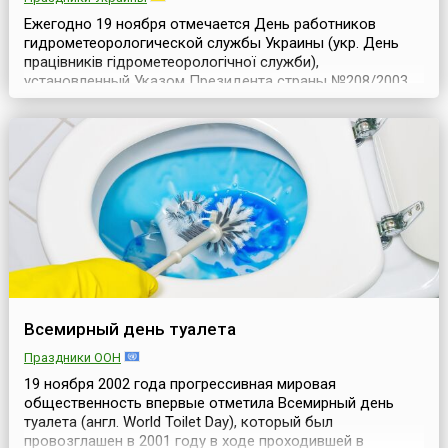
Ежегодно 19 ноября отмечается День работников
гидрометеорологической службы Украины (укр. День
працівників гідрометеорологічної служби),
установленный Указом Президента страны №208/2003
от 11 марта 2003 года.Государственная
гидрометеорологическая служба, которая
функционирует в системе Государственной службы
Украины по чрезвычайным ситуациям, играет ключевую
роль в получении данных о текущих и...
Всемирный день туалета
Праздники ООН
19 ноября 2002 года прогрессивная мировая
общественность впервые отметила Всемирный день
туалета (англ. World Toilet Day), который был
провозглашен в 2001 году в ходе проходившей в