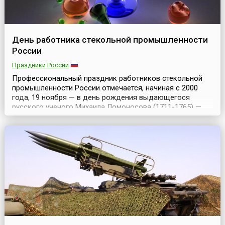
День работника стекольной промышленности
России
Праздники России
Профессиональный праздник работников стекольной
промышленности России отмечается, начиная с 2000
года, 19 ноября — в день рождения выдающегося
русского ученого Михаила Ломоносова (1711-1765) —
создателя химического производства глазури, стекла,
фарфора. Он разработал технологию и рецептуру
цветных стекол — смальты (кусочки однородной
непрозрачной смеси из стекла и оксидов металлов),
которые уп...