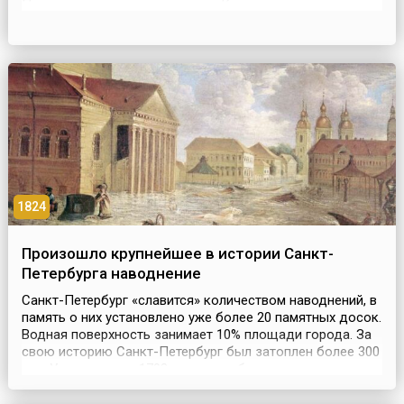
Первоначально он именовался Королевским музеем
науки и искусства, в коллекции которого насчитывалось
311 картин. И только после национализации в 1868 году
музей получил свое нынешнее название — Музей Прадо,
одн...
1824
Произошло крупнейшее в истории Санкт-
Петербурга наводнение
Санкт-Петербург «славится» количеством наводнений, в
память о них установлено уже более 20 памятных досок.
Водная поверхность занимает 10% площади города. За
свою историю Санкт-Петербург был затоплен более 300
раз. Уже в августе 1703 года, чуть больше двух месяцев
после основания северной столицы, вода поднялась на
211 см и смыла изрядное количество стройматериалов,