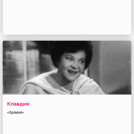
Клавдия
«Хромая»