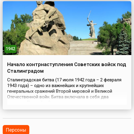
завезенных для строительств...
1942
Начало контрнаступления Советских войск под
Сталинградом
Сталинградская битва (17 июля 1942 года – 2 февраля
1943 года) – одно из важнейших и крупнейших
генеральных сражений Второй мировой и Великой
Отечественной войн. Битва включала в себя два
периода. Первый – Сталинградская стратегическая
оборонительная операция (17 июля – 18 ноября 1942
года), в результате которой была не только сокрушена
наступательная мощь врага и обескровлена главная
ударная ...
Персоны