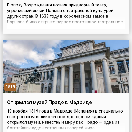
В эпоху Возрождения возник придворный театр,
упрочивший связи Польши с театральной культурой
других стран. В 1633 году в королевском замке в
Варшаве было открыто первое постоянное театральное
помещение с лучшей театральной техникой того
времени. При короле Станиславе Августе Понятовском,
любителе театра и просвещённом меценате, в Варшаве
было построено несколько театров, развитие которых,
прох...
1819
Открылся музей Прадо в Мадриде
19 ноября 1819 года в Мадриде (Испания) в специально
выстроенном великолепном дворцовом здании
открылся музей, известный миру как Прадо — одна из
богатейших художественных галерей мира.