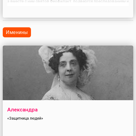
а вместе с ним святой Феофилакт, подвергся преследованиям и
гонениям.Павел Исповедник особо почитается наравне с двумя
другими святыми в этом лике — Василием Исповед...
Именины
Александра
«Защитница людей»