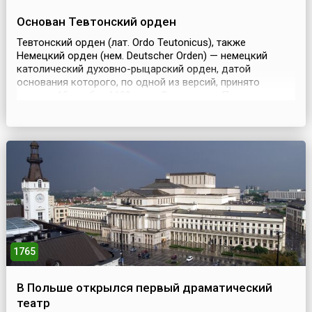
Основан Тевтонский орден
Тевтонский орден (лат. Ordo Teutonicus), также
Немецкий орден (нем. Deutscher Orden) — немецкий
католический духовно-рыцарский орден, датой
основания которого, по одной из версий, принято
считать 19 ноября 1190 года. Он возник в Палестине во
время крестовых походов. Осуществлял в 13-15 веках
политику папской экспансии и феодальной агрессии в
Прибалтике и северо-западных русских княжествах.
Рим...
1765
В Польше открылся первый драматический
театр