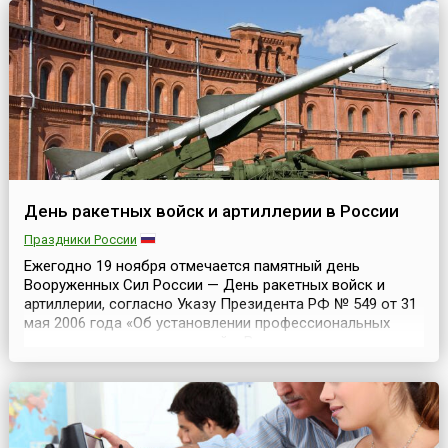
популяризация жен...
День ракетных войск и артиллерии в России
Праздники России
Ежегодно 19 ноября отмечается памятный день
Вооруженных Сил России — День ракетных войск и
артиллерии, согласно Указу Президента РФ № 549 от 31
мая 2006 года «Об установлении профессиональных
праздников и памятных дней в Вооруженных силах
РФ».День ракетных войск и артиллерии отмечается в
ознаменование заслуг артиллерии в разгроме немецко-
фашистских захватчиков под Сталинградом, первый этап
кот...