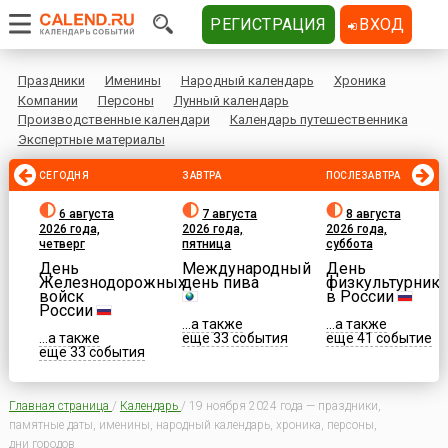
РЕГИСТРАЦИЯ
ВХОД
Праздники
Именины
Народный календарь
Хроника
Компании
Персоны
Лунный календарь
Производственные календари
Календарь путешественника
Экспертные материалы
СЕГОДНЯ
ЗАВТРА
ПОСЛЕЗАВТРА
6 августа
7 августа
8 августа
2026 года,
2026 года,
2026 года,
четверг
пятница
суббота
День
Международный
День
Железнодорожных
день пива
физкультурника
войск
в России
России
...а также
...а также
...а также
еще 33 события
еще 41 событие
еще 33 события
Главная страница
/
Календарь
/
19 ноября 2024 года — праздники,
памятные даты, именины, народный календарь, хроника, персоны,
дни городов