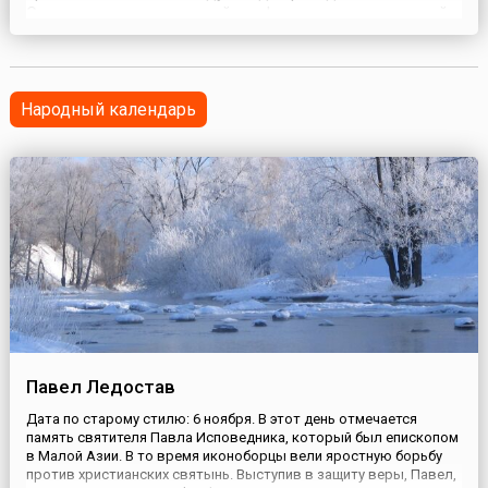
Сингапуре международной конференции, посвященной
проблемам туалетов. Кстати, место проведения
конференции было выбрано неслучайно: Сингапур
славится безукоризненной чистотой отхожих мест.
Более 200 делегатов из Ази...
Народный календарь
Павел Ледостав
Дата по старому стилю: 6 ноября. В этот день отмечается
память святителя Павла Исповедника, который был епископом
в Малой Азии. В то время иконоборцы вели яростную борьбу
против христианских святынь. Выступив в защиту веры, Павел,