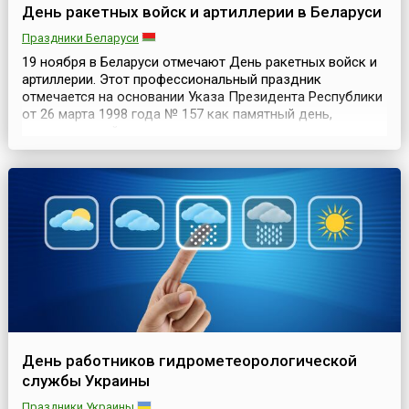
День ракетных войск и артиллерии в Беларуси
Праздники Беларуси
19 ноября в Беларуси отмечают День ракетных войск и
артиллерии. Этот профессиональный праздник
отмечается на основании Указа Президента Республики
от 26 марта 1998 года № 157 как памятный день,
установленный в знак признания заслуг военных
специалистов в решении задач обеспечения обороны и
безопасности государства и призванный
способствовать возрождению и развитию
отечественных воинских традиций, ...
День работников гидрометеорологической
службы Украины
Праздники Украины