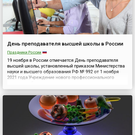
День преподавателя высшей школы в России
Праздники России
19 ноября в России отмечается День преподавателя
высшей школы, установленный приказом Министерства
науки и высшего образования РФ № 992 от 1 ноября
2021 года.Учреждение нового профессионального
праздника было инициировано президентом страны с
целью повышения престижа профессии преподавателя
высшей школы, что обеспечит преподавательские
кадры вузов статусом, соответствующим их роли, а
также поз...