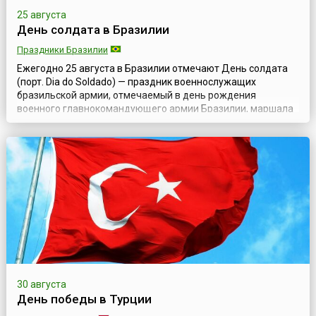
25 августа
День солдата в Бразилии
Праздники Бразилии
Ежегодно 25 августа в Бразилии отмечают День солдата
(порт. Dia do Soldado) — праздник военнослужащих
бразильской армии, отмечаемый в день рождения
военного главнокомандующего армии Бразилии, маршала
Луиса Альвеса де Лима э Сильва.Луис Альвес де Лима э
Сильва (порт. Luís Alves de Lima e Silva, 25 августа 1803 — 7
мая 1880) в 1961 году был объявлен покровителем армии
Бразилии. За заслуги в воен...
30 августа
День победы в Турции