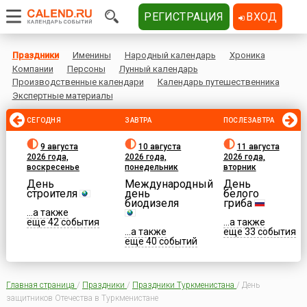
РЕГИСТРАЦИЯ
ВХОД
Праздники
Именины
Народный календарь
Хроника
Компании
Персоны
Лунный календарь
Производственные календари
Календарь путешественника
Экспертные материалы
СЕГОДНЯ
ЗАВТРА
ПОСЛЕЗАВТРА
9 августа
10 августа
11 августа
2026 года,
2026 года,
2026 года,
воскресенье
понедельник
вторник
День
Международный
День
строителя
день
белого
биодизеля
гриба
...а также
еще 42 события
...а также
...а также
еще 33 события
еще 40 событий
Главная страница
/
Праздники
/
Праздники Туркменистана
/
День
защитников Отечества в Туркменистане