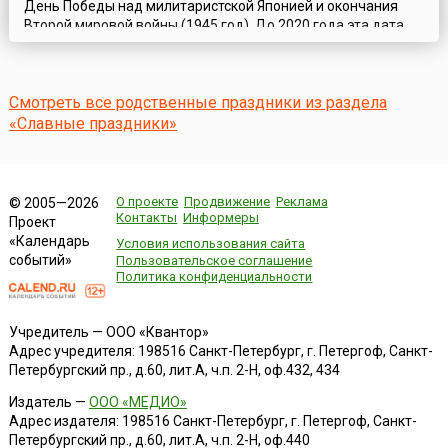
День Победы над милитаристской Японией и окончания
Второй мировой войны (1945 год). До 2020 года эта дата,
как День окончания Второй мировой войны, отмечалась 2
сентября, согласно Федеральному закону «О внесении
изменений в статью 1(1) Федерального закона «О днях
Смотреть все родственные праздники из раздела
воинской славы и памятных датах России»» от 23 июля
2010 года. Но в апреле 2020 г...
«Славные праздники»
О проекте
Продвижение
Реклама
© 2005—2026
Контакты
Информеры
Проект
«Календарь
Условия использования сайта
событий»
Пользовательское соглашение
Политика конфиденциальности
Учредитель — ООО «Квантор»
Адрес учредителя: 198516 Санкт-Петербург, г. Петергоф, Санкт-
Петербургский пр., д.60, лит.А, ч.п. 2-Н, оф.432, 434
Издатель —
ООО «МЕДИО»
Адрес издателя: 198516 Санкт-Петербург, г. Петергоф, Санкт-
Петербургский пр., д.60, лит.А, ч.п. 2-Н, оф.440