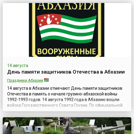
14 августа
День памяти защитников Отечества в Абхазии
Праздники Абхазии
14 августа в Абхазии отмечают День памяти защитников
Отечества в память о начале грузино-абхазской войны
1992-1993 годов. 14 августа 1992 года в Абхазию вошли
войска Государственного Совета Грузии. По официальной
версии Тбилиси, войска были введены якобы для охраны
железной дороги на участке Псоу-Ингур. Верховный Совет
Абхазии расценил действия Госсовета Грузии как
«подготовленную оккупацию те...