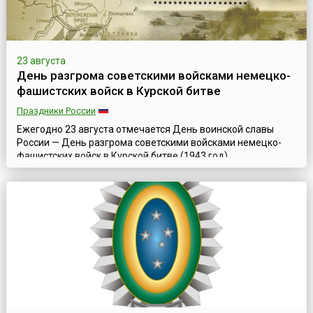
23 августа
День разгрома советскими войсками немецко-
фашистских войск в Курской битве
Праздники России
Ежегодно 23 августа отмечается День воинской славы
России — День разгрома советскими войсками немецко-
фашистских войск в Курской битве (1943 год),
установленный Федеральным законом № 32-ФЗ от 13
марта 1995 года «О днях воинской славы (победных днях)
России».Курская битва явилась решающей в обеспечении
коренного перелома в ходе Великой Отечественной войны
и одной из крупнейших битв Второй миров...