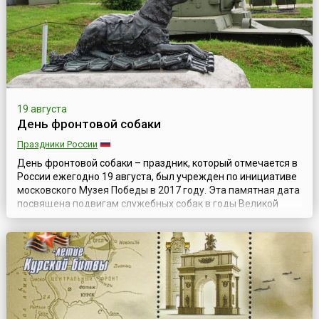
19 августа
День фронтовой собаки
Праздники России
День фронтовой собаки – праздник, который отмечается в
России ежегодно 19 августа, был учрежден по инициативе
московского Музея Победы в 2017 году. Эта памятная дата
посвящена подвигам служебных собак в годы Великой
Отечественной войны, вкладу и преданности четвероногих
друзей, которые наравне с людьми проявили стойкость,
мужество и героизм, приближая День Победы над
фашизмом. Дата 19 августа ...