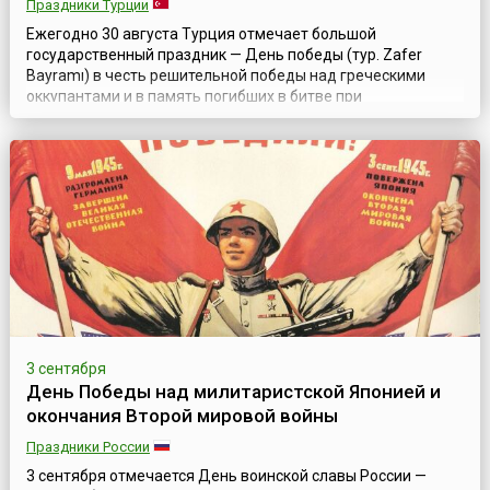
Праздники Турции
Ежегодно 30 августа Турция отмечает большой
государственный праздник — День победы (тур. Zafer
Bayramı) в честь решительной победы над греческими
оккупантами и в память погибших в битве при
Думлупинаре, которой была завершена война за
независимость Турции в 1922 году.Битва при Думлупинаре
(тур. Dumlupınar Meydan Muharebesi) была последней в
греко-турецкой войне 1919—1922 годов, которая, в свою...
3 сентября
День Победы над милитаристской Японией и
окончания Второй мировой войны
Праздники России
3 сентября отмечается День воинской славы России —