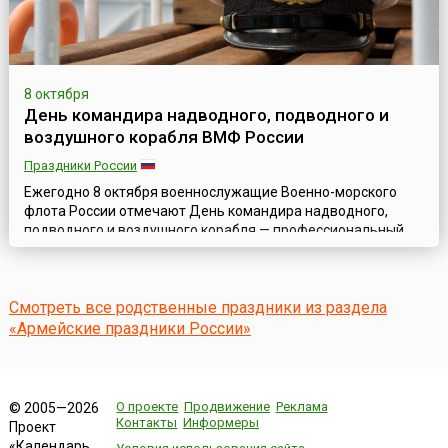
8 октября
День командира надводного, подводного и
воздушного корабля ВМФ России
Праздники России
Ежегодно 8 октября военнослужащие Военно-морского
флота России отмечают День командира надводного,
подводного и воздушного корабля — профессиональный
праздник командиров экипажей кораблей, установленный
в 2007 году Указом Главнокомандующего ВМФ РФ «О
введении годового праздника Дня командира корабля
Смотреть все родственные праздники из раздела
Военно-морского флота».Командир корабля является
прямым начальником всего личного состава кораб...
«Армейские праздники России»
О проекте
Продвижение
Реклама
© 2005—2026
Контакты
Информеры
Проект
«Календарь