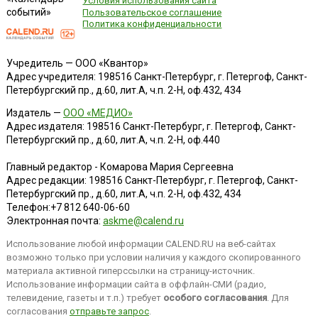
Условия использования сайта
событий»
Пользовательское соглашение
Политика конфиденциальности
Учредитель — ООО «Квантор»
Адрес учредителя: 198516 Санкт-Петербург, г. Петергоф, Санкт-
Петербургский пр., д.60, лит.А, ч.п. 2-Н, оф.432, 434
Издатель —
ООО «МЕДИО»
Адрес издателя: 198516 Санкт-Петербург, г. Петергоф, Санкт-
Петербургский пр., д.60, лит.А, ч.п. 2-Н, оф.440
Главный редактор - Комарова Мария Сергеевна
Адрес редакции:
198516
Санкт-Петербург, г. Петергоф
,
Санкт-
Петербургский пр., д.60, лит.А, ч.п. 2-Н, оф.432, 434
Телефон:
+7 812 640-06-60
Электронная почта:
askme@calend.ru
Использование любой информации CALEND.RU на веб-сайтах
возможно только при условии наличия у каждого скопированного
материала активной гиперссылки на страницу-источник.
Использование информации сайта в оффлайн-СМИ (радио,
телевидение, газеты и т.п.) требует
особого согласования
. Для
согласования
отправьте запрос
.