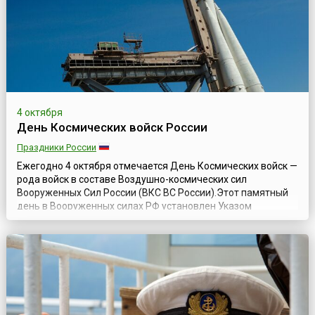
было сформировано приказом НКВД СССР в 1941 ...
4 октября
День Космических войск России
Праздники России
Ежегодно 4 октября отмечается День Космических войск —
рода войск в составе Воздушно-космических сил
Вооруженных Сил России (ВКС ВС России).Этот памятный
день в Вооруженных силах РФ установлен Указом
президента Российской Федерации № 549 от 31 мая 2006
года и приурочен к дню запуска первого искусственного
спутника Земли, открывшего летопись космонавтики, в том
числе и военной. 4 октября 1957 г...