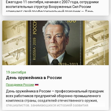
Ежегодно 11 сентября, начиная с 2007 года, сотрудники
воспитательных структур Вооруженных Сил России
отмечают свой профессиональный праздник — День
специалиста органов воспитательной работы.В приказе
статс-секретаря — заместителя министра обороны РФ,
которым введен этот профессиональный праздник,
отмечено, что именно в этот день в 1766 году за подписью
императрицы Екатерины II был утвержден Ус...
19 сентября
День оружейника в России
Праздники России
День оружейника в России — профессиональный праздник
всех работников предприятий оборонно-промышленного
комплекса страны, создателей отечественного оружия,
специалистов, занимающихся историей развития
оружейного дела, сохранением и приумножением славных