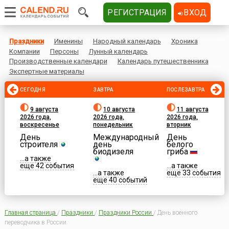
РЕГИСТРАЦИЯ
ВХОД
Праздники
Именины
Народный календарь
Хроника
Компании
Персоны
Лунный календарь
Производственные календари
Календарь путешественника
Экспертные материалы
СЕГОДНЯ
ЗАВТРА
ПОСЛЕЗАВТРА
9 августа
10 августа
11 августа
2026 года,
2026 года,
2026 года,
воскресенье
понедельник
вторник
День
Международный
День
строителя
день
белого
биодизеля
гриба
...а также
еще 42 события
...а также
...а также
еще 33 события
еще 40 событий
Главная страница
/
Праздники
/
Праздники России
/
День военного
переводчика в России