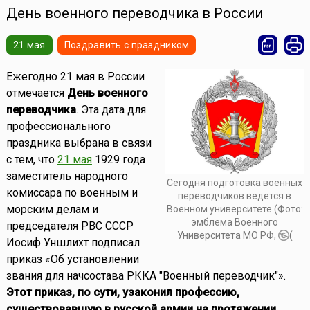
День военного переводчика в России
21 мая
Поздравить с праздником
Ежегодно 21 мая в России
отмечается
День военного
переводчика
. Эта дата для
профессионального
праздника выбрана в связи
с тем, что
21 мая
1929 года
заместитель народного
Сегодня подготовка военных
комиссара по военным и
переводчиков ведется в
морским делам и
Военном университете (Фото:
эмблема Военного
председателя РВС СССР
Университета МО РФ,
(
Иосиф Уншлихт подписал
приказ «Об установлении
звания для начсостава РККА "Военный переводчик"».
Этот приказ, по сути, узаконил профессию,
существовавшую в русской армии на протяжении