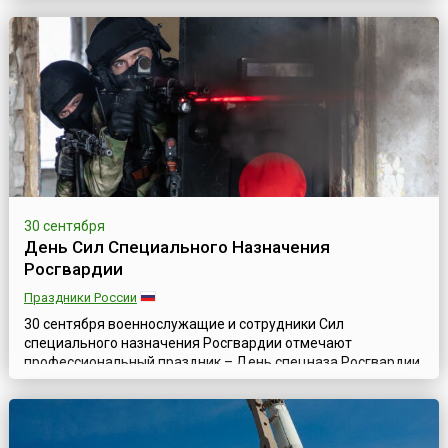
традиций русского оружия. Он появился в России в 2010
году, благодаря, пожалуй, самому известному оружейнику
современности — Михаилу Тимофеевичу К...
30 сентября
День Сил Специального Назначения
Росгвардии
Праздники России
30 сентября военнослужащие и сотрудники Сил
специального назначения Росгвардии отмечают
профессиональный праздник – День спецназа Росгвардии,
установленный приказом Федеральной службы войск
национальной гвардии Российской Федерации от 8 ноября
2017 года № 472. Первое подразделение, которое принято
считать прообразом современного спецназа Росгвардии,