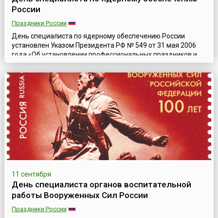
России
Праздники России
День специалиста по ядерному обеспечению России
установлен Указом Президента РФ № 549 от 31 мая 2006
года «Об установлении профессиональных праздников и
памятных дней в Вооруженных Силах Российской
Федерации». Он празднуется ежегодно 4 сентября — в
годовщину создания Специального отдела при Главном
управлении специального вооружения Министерства
обороны СССР в 1947 году, на который было возлож...
11 сентября
День специалиста органов воспитательной
работы Вооруженных Сил России
Праздники России