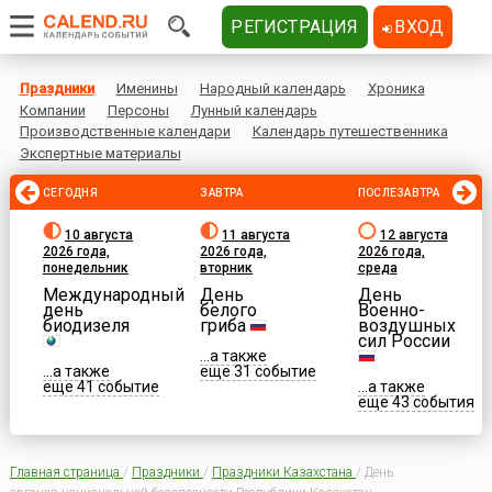
РЕГИСТРАЦИЯ
ВХОД
Праздники
Именины
Народный календарь
Хроника
Компании
Персоны
Лунный календарь
Производственные календари
Календарь путешественника
Экспертные материалы
СЕГОДНЯ
ЗАВТРА
ПОСЛЕЗАВТРА
10 августа
11 августа
12 августа
2026 года,
2026 года,
2026 года,
понедельник
вторник
среда
Международный
День
День
день
белого
Военно-
биодизеля
гриба
воздушных
сил России
...а также
...а также
еще 31 событие
еще 41 событие
...а также
еще 43 события
Главная страница
/
Праздники
/
Праздники Казахстана
/
День