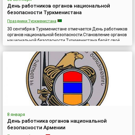
День работников органов национальной
безопасности Туркменистана
Праздники Туркменистана
30 сентября в Туркменистане отмечается День работников
органов национальной безопасности.Становление органов
национальной безопасности Туркменистана берёт своё
начало в Советский период, когда в СССР сформировалась
и действовала одна из сильнейших силовых структур в
мире – КГБ. Многие принципы и опыт работы Комитета
Государственной Безопасности СССР были взяты за основу
при построении системы ...
8 января
День работника органов национальной
безопасности Армении