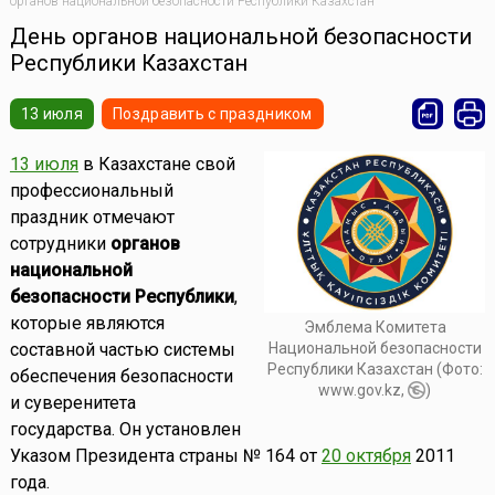
органов национальной безопасности Республики Казахстан
День органов национальной безопасности
Республики Казахстан
13 июля
Поздравить с праздником
13 июля
в Казахстане свой
профессиональный
праздник отмечают
сотрудники
органов
национальной
безопасности Республики
,
которые являются
Эмблема Комитета
Национальной безопасности
составной частью системы
Республики Казахстан (Фото:
обеспечения безопасности
www.gov.kz,
)
и суверенитета
государства. Он установлен
Указом Президента страны № 164 от
20 октября
2011
года.