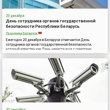
20 декабря
День сотрудника органов государственной
безопасности Республики Беларусь
Праздники Беларуси
Ежегодно 20 декабря в Беларуси отмечается День
сотрудника органов государственной безопасности,
который известен как День чекиста еще с советских
времен.20 декабря 1917 года Совет народных комиссаров
принял постановление об образовании Всероссийской
чрезвычайной комиссии. С первых дней своего
существования ЧК защищала суверенитет и
территориальную целостность государства, вела борьбу с
разведы...
30 сентября