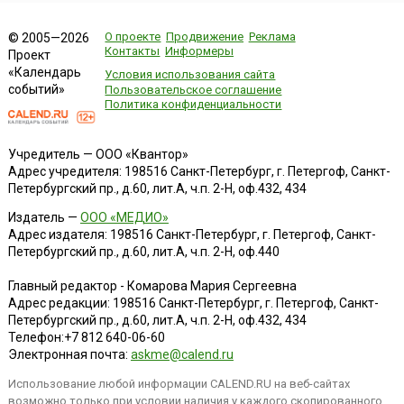
государственной безопасности Азербайджанской
Народной Республики — в этот день ...
О проекте
Продвижение
Реклама
© 2005—2026
Контакты
Информеры
Проект
«Календарь
Условия использования сайта
событий»
Пользовательское соглашение
Политика конфиденциальности
Учредитель — ООО «Квантор»
Адрес учредителя: 198516 Санкт-Петербург, г. Петергоф, Санкт-
Петербургский пр., д.60, лит.А, ч.п. 2-Н, оф.432, 434
Издатель —
ООО «МЕДИО»
Адрес издателя: 198516 Санкт-Петербург, г. Петергоф, Санкт-
Петербургский пр., д.60, лит.А, ч.п. 2-Н, оф.440
Главный редактор - Комарова Мария Сергеевна
Адрес редакции:
198516
Санкт-Петербург, г. Петергоф
,
Санкт-
Петербургский пр., д.60, лит.А, ч.п. 2-Н, оф.432, 434
Телефон:
+7 812 640-06-60
Электронная почта:
askme@calend.ru
Использование любой информации CALEND.RU на веб-сайтах
возможно только при условии наличия у каждого скопированного