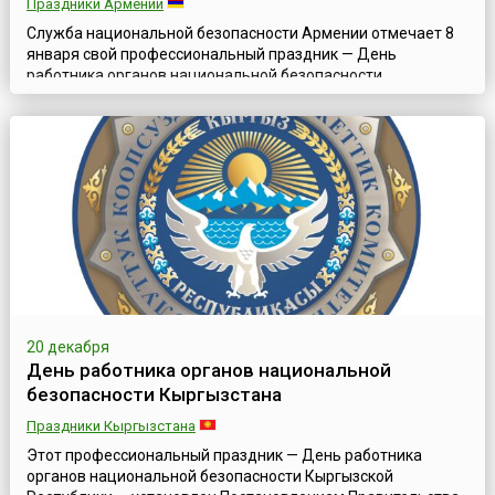
Праздники Армении
Служба национальной безопасности Армении отмечает 8
января свой профессиональный праздник — День
работника органов национальной безопасности,
празднование которого проходит на государственном
уровне. Изначально долгие годы он отмечался 20 декабря,
но 8 января 2024 года президент Армении подписал
поправки к закону об органах нацбезопасности. В
соответствии с поправками, главу Службы национально...
20 декабря
День работника органов национальной
безопасности Кыргызстана
Праздники Кыргызстана
Этот профессиональный праздник — День работника
органов национальной безопасности Кыргызской