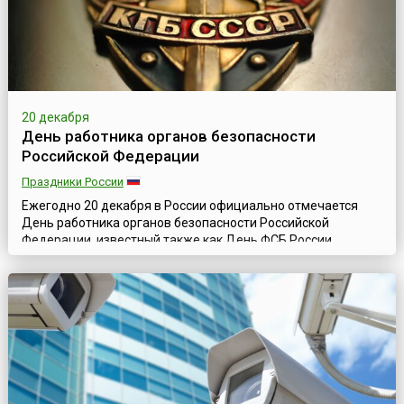
20 декабря
День работника органов безопасности
Российской Федерации
Праздники России
Ежегодно 20 декабря в России официально отмечается
День работника органов безопасности Российской
Федерации, известный также как День ФСБ России,
установленный Указом Президента РФ № 1280 от 20
декабря 1995 года.В этот день свой профессиональный
праздник отмечают люди, которые ежедневно решают
задачи, связанные с обеспечением государственной
безопасности. Однако, только лишь этим круг их обяза...