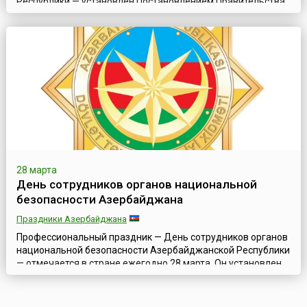
Республики — установлен Постановлением Правительства
КР от 12 апреля 2007 года № 120 в целях приведения в
соответствии с исторической датой профессионального
Дня органов национальной безопасности Кыргызской
Республики. Прежнее постановление Правительства
Кыргызской Республики от 19 ноября 1993 года № 568, ...
28 марта
День сотрудников органов национальной
безопасности Азербайджана
Праздники Азербайджана
Профессиональный праздник — День сотрудников органов
национальной безопасности Азербайджанской Республики
— отмечается в стране ежегодно 28 марта. Он установлен
Указом Президента Азербайджана Гейдара Алиева от 23
марта 1997 года.Дата 28 марта была выбрана в связи с тем,
что в 1919 году была заложена основа органов