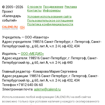
О проекте
Продвижение
Реклама
© 2005—2026
Контакты
Информеры
Проект
«Календарь
Условия использования сайта
событий»
Пользовательское соглашение
Политика конфиденциальности
Учредитель — ООО «Квантор»
Адрес учредителя: 198516 Санкт-Петербург, г. Петергоф, Санкт-
Петербургский пр., д.60, лит.А, ч.п. 2-Н, оф.432, 434
Издатель —
ООО «МЕДИО»
Адрес издателя: 198516 Санкт-Петербург, г. Петергоф, Санкт-
Петербургский пр., д.60, лит.А, ч.п. 2-Н, оф.440
Главный редактор - Комарова Мария Сергеевна
Адрес редакции:
198516
Санкт-Петербург, г. Петергоф
,
Санкт-
Петербургский пр., д.60, лит.А, ч.п. 2-Н, оф.432, 434
Телефон:
+7 812 640-06-60
Электронная почта:
askme@calend.ru
Использование любой информации CALEND.RU на веб-сайтах
возможно только при условии наличия у каждого скопированного