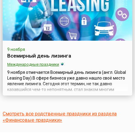
9 ноября
Всемирный день лизинга
Международные праздники
9 ноября отмечается Всемирный день лизинга (англ. Global
Leasing Day).В сфере бизнеса уже давно нашло своё место
явление лизинга. Сегодня этот термин, не так давно
казавшийся чем-то непонятным, стал знаком многим
людям, причём даже тем, кто не имеет к бизнесу никакого
отношения. Для бизнеса же лизинг является важной
составляющей. В отдельных сферах его роль очень велика
и, являясь сам по себе ...
Смотреть все родственные праздники из раздела
«Финансовые праздники»