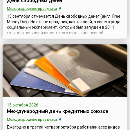
День свободных денег
Международные праздники
15 сентября отмечается День свободных денег (англ. Free
Money Day). Но это не праздник, как таковой, а своего рода
социальный эксперимент, который был запущен в 2011
году для популяризации такого вида финансовой
деятельности, как экономика совместного потребления.
Главная цель Дня – воспитать в людях правильное
отношение к деньгам, которые должны все время
работать, являясь жизненной силой любой э...
15 октября 2026
Международный день кредитных союзов
Международные праздники
Ежегодно в третий четверг октября работники всех видов