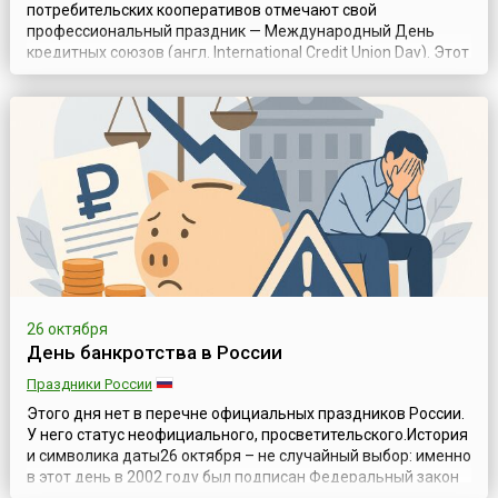
потребительских кооперативов отмечают свой
профессиональный праздник — Международный День
кредитных союзов (англ. International Credit Union Day). Этот
всемирный праздник отмечается с 1948 года и с тех самых
пор является поводом для проведения многочисленных
мероприятий: дней открытых дверей кредитных союзов и
филиалов, благотворительных а...
26 октября
День банкротства в России
Праздники России
Этого дня нет в перечне официальных праздников России.
У него статус неофициального, просветительского.История
и символика даты26 октября – не случайный выбор: именно
в этот день в 2002 году был подписан Федеральный закон