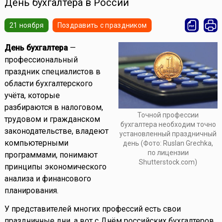
День бухгалтера в России
21 ноября
Поздравить с праздником
День бухгалтера
—
профессиональный
праздник специалистов в
области бухгалтерского
учёта, которые
разбираются в налоговом,
Точной профессии
трудовом и гражданском
бухгалтера необходим точно
законодательстве, владеют
установленный праздничный
компьютерными
день (Фото: Ruslan Grechka,
по лицензии
программами, понимают
Shutterstock.com)
принципы экономического
анализа и финансового
планирования.
У представителей многих профессий есть свои
праздничные дни, а вот с Днём российских бухгалтеров