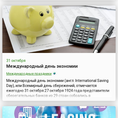
№ 127-ФЗ «О несостоятельности (банкротстве)». До
принятия этого закона регулирование банкротства в
стране было разрозненным и менее системным. С тех пор
закон неоднокра...
31 октября
Международный день экономии
Международные праздники
Международный день экономии (англ. International Saving
Day), или Всемирный день сбережений, отмечается
ежегодно 31 октября.27 октября 1924 года представители
сберегательных банков из 29 стран собрались в
итальянском Милане на свой Первый международный
конгресс сберегательных банков (англ. 1st International
Savings Bank Congress).В последний день конгресса — 31
октября — родилась идея, зак...