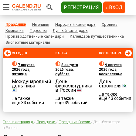
РЕГИСТРАЦИЯ
ВХОД
Праздники
Именины
Народный календарь
Хроника
Компании
Персоны
Лунный календарь
Производственные календари
Календарь путешественника
Экспертные материалы
СЕГОДНЯ
ЗАВТРА
ПОСЛЕЗАВТРА
7 августа
8 августа
9 августа
2026 года,
2026 года,
2026 года,
пятница
суббота
воскресенье
Международный
День
День
день пива
физкультурника
строителя
в России
...а также
...а также
...а также
еще 43 события
еще 33 события
еще 39 событий
Главная страница
/
Праздники
/
Праздники России
/
День бухгалтера
в России