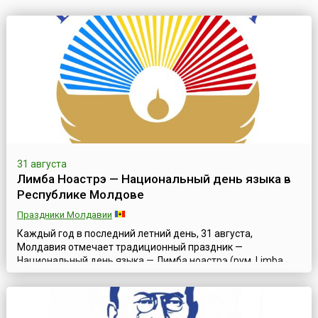
31 августа
Лимба Ноастрэ — Национальный день языка в
Республике Молдове
Праздники Молдавии
Каждый год в последний летний день, 31 августа,
Молдавия отмечает традиционный праздник —
Национальный день языка — Лимба ноастрэ (рум. Limba
noastră). «Лимба ноастрэ» значит — «наш язык» или
«родной язык», и поводом к учреждению праздника
послужило принятие Закона о придании молдавскому
языку статуса государственного от 31 августа 1989 года. И