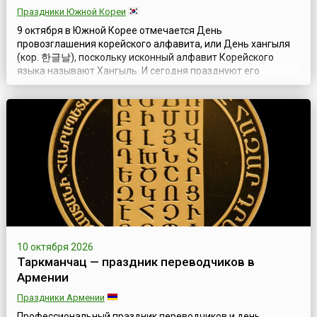
Праздники Южной Кореи
9 октября в Южной Корее отмечается День
провозглашения корейского алфавита, или День хангыля
(кор. 한글날), поскольку исконный алфавит Корейского
языка называют Хангыль. И сегодня празднуют его
создание и провозглашение в стране королем Седжоном
Великим (кор. 세종, 世宗, Sejong, 1397-1450).Король Седжон
обнародовал публикацию документа, представляющего
новый алфавит, в 1446 году в девятом месяце по л...
10 октября 2026
Таркманчац — праздник переводчиков в
Армении
Праздники Армении
Профессиональный праздник переводчиков и день,