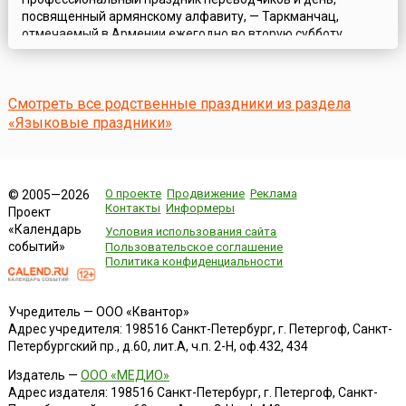
посвященный армянскому алфавиту, — Таркманчац,
отмечаемый в Армении ежегодно во вторую субботу
октября, — это дань уважения армянского народа
армянской письменности и культуре.Этот день посвящен
замечательным деятелям открытия армянской
Смотреть все родственные праздники из раздела
письменности и искусства. Армянская апостольская
церковь, исходя из преданных чувств народа, причислила к
«Языковые праздники»
ряду о...
О проекте
Продвижение
Реклама
© 2005—2026
Контакты
Информеры
Проект
«Календарь
Условия использования сайта
событий»
Пользовательское соглашение
Политика конфиденциальности
Учредитель — ООО «Квантор»
Адрес учредителя: 198516 Санкт-Петербург, г. Петергоф, Санкт-
Петербургский пр., д.60, лит.А, ч.п. 2-Н, оф.432, 434
Издатель —
ООО «МЕДИО»
Адрес издателя: 198516 Санкт-Петербург, г. Петергоф, Санкт-