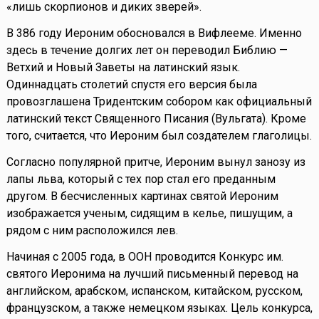
«лишь скорпионов и диких зверей».
В 386 году Иероним обосновался в Вифлееме. Именно
здесь в течение долгих лет он переводил Библию —
Ветхий и Новый Заветы на латинский язык.
Одиннадцать столетий спустя его версия была
провозглашена Тридентским собором как официальный
латинский текст Священного Писания (Вульгата). Кроме
того, считается, что Иероним был создателем глаголицы.
Согласно популярной притче, Иероним вынул занозу из
лапы льва, который с тех пор стал его преданным
другом. В бесчисленных картинах святой Иероним
изображается ученым, сидящим в келье, пишущим, а
рядом с ним расположился лев.
Начиная с 2005 года, в ООН проводится Конкурс им.
святого Иеронима на лучший письменный перевод на
английском, арабском, испанском, китайском, русском,
французском, а также немецком языках. Цель конкурса,