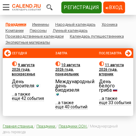
РЕГИСТРАЦИЯ
ВХОД
Праздники
Именины
Народный календарь
Хроника
Компании
Персоны
Лунный календарь
Производственные календари
Календарь путешественника
Экспертные материалы
СЕГОДНЯ
ЗАВТРА
ПОСЛЕЗАВТРА
9 августа
10 августа
11 августа
2026 года,
2026 года,
2026 года,
воскресенье
понедельник
вторник
День
Международный
День
строителя
день
белого
биодизеля
гриба
...а также
еще 42 события
...а также
...а также
еще 33 события
еще 40 событий
Главная страница
/
Праздники
/
Праздники ООН
/
Международный
день перевода