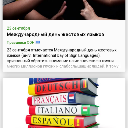
23 сентября
Международный день жестовых языков
Праздники ООН
23 сентября отмечается Международный день жестовых
языков (англ. International Day of Sign Languages),
призванный обратить внимание на их значение в жизни
многих миллионов глухих и слабослышащих людей. К тому
же сегодняшняя дата — это уникальная возможность
поддержать и защитить языковую самобытность и
культурное разнообразие всех глухих людей и других
пользователей жестовых языков. Она была прово...