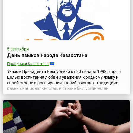
с тех пор этот день является национальным праздни...
5 сентября
День языков народа Казахстана
Праздники Казахстана
Указом Президента Республики от 20 января 1998 года, с
целью воспитания любви и уважения к родному языку и
своей стране и расширении знаний о языках, традициях
разных национальностей, в стране был установлен
праздник День языков народа Казахстана. Изначально он
отмечался в третье воскресенье сентября, а в
соответствии с Постановлением Правительства
Республики Казахстан от 31 октября 2017 года ...