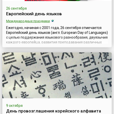
26 сентября
Европейский день языков
Международные праздники
Ежегодно, начиная с 2001 года, 26 сентября отмечается
Европейский день языков (англ. European Day of Languages)
с целью поддержания языкового разнообразия, двуязычия
каждого европейца, развития преподавания различных
языков в мире и их изучения. Он был провозглашён
Советом Европы при поддержке Европейского союза (ЕС)
во время Европейского года языков (2001). Действительно,
сейчас становится вс...
9 октября
День провозглашения корейского алфавита