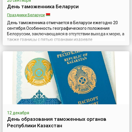
20 сентября
День таможенника Беларуси
Праздники Беларуси
День таможенника отмечается в Беларуси ежегодно 20
сентября.Особенность географического положения
Белоруссии, заключающаяся в отсутствии выхода к морю, а
также границы с пятью странами издревле
способствовали развитию и укреплению в стране
таможенных правил и норм.Закономерно, что в 1996 году,
вскоре после провозглашения Беларусью независимости, в
Республике был учрежден профессиональный п...
12 декабря
День образования таможенных органов
Республики Казахстан