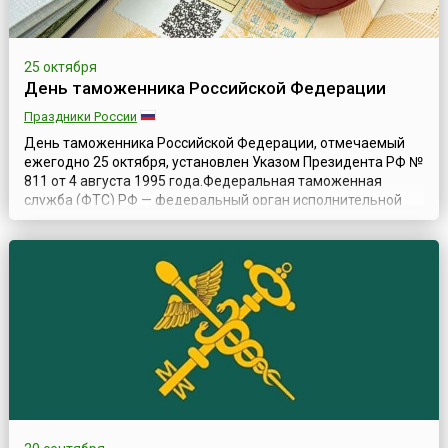
25 октября
День таможенника Российской Федерации
Праздники России
День таможенника Российской Федерации, отмечаемый
ежегодно 25 октября, установлен Указом Президента РФ №
811 от 4 августа 1995 года.Федеральная таможенная
служба (ФТС) РФ — федеральный орган исполнительной
власти, контролирующий перемещение через таможенную
границу государства физических лиц, предметов, товаров,
услуг и капиталов и взимание с них таможенных пошлин и
сборов.25 октября издав...