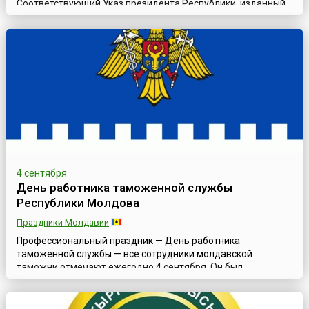
Соответствующий Указ президента Республики, изданный
в октябре 2017 года, зафиксировал эту дату в перечне
профессиональных праздников Туркменистана без
предоставления выходного дня.Официально называющий
себя нейтральным, Туркменистан считается одним из
наиболее «закрытых» государств мира. Это не совсем...
4 сентября
День работника таможенной службы
Республики Молдова
Праздники Молдавии
Профессиональный праздник — День работника
таможенной службы — все сотрудники молдавской
таможни отмечают ежегодно 4 сентября. Он был
установлен указом президента страны № 262 от 15 августа
1995 года в ознаменование годовщины создания данного
ведомства в независимой Молдове в 1991 году.История