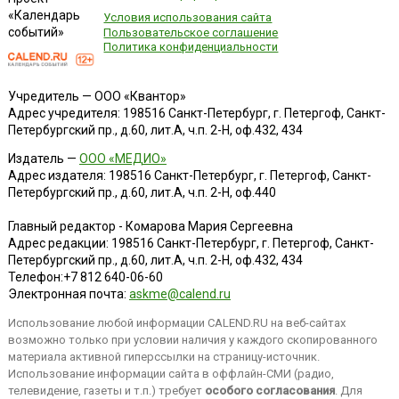
«Календарь
Условия использования сайта
событий»
Пользовательское соглашение
Политика конфиденциальности
Учредитель — ООО «Квантор»
Адрес учредителя: 198516 Санкт-Петербург, г. Петергоф, Санкт-
Петербургский пр., д.60, лит.А, ч.п. 2-Н, оф.432, 434
Издатель —
ООО «МЕДИО»
Адрес издателя: 198516 Санкт-Петербург, г. Петергоф, Санкт-
Петербургский пр., д.60, лит.А, ч.п. 2-Н, оф.440
Главный редактор - Комарова Мария Сергеевна
Адрес редакции:
198516
Санкт-Петербург, г. Петергоф
,
Санкт-
Петербургский пр., д.60, лит.А, ч.п. 2-Н, оф.432, 434
Телефон:
+7 812 640-06-60
Электронная почта:
askme@calend.ru
Использование любой информации CALEND.RU на веб-сайтах
возможно только при условии наличия у каждого скопированного
материала активной гиперссылки на страницу-источник.
Использование информации сайта в оффлайн-СМИ (радио,
телевидение, газеты и т.п.) требует
особого согласования
. Для