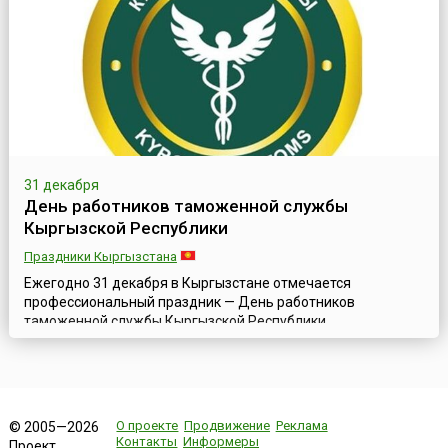
деятельности таможенной системы Республики Молдовы
начинается сразу же после провозглашения независим...
31 декабря
День работников таможенной службы
Кыргызской Республики
Праздники Кыргызстана
Ежегодно 31 декабря в Кыргызстане отмечается
профессиональный праздник — День работников
таможенной службы Кыргызской Республики,
установленный постановлением Правительства страны №
98 от 15 февраля 2006 года в целях формирования и
обеспечения преемственности традиций таможенной
службы Кыргызской Республики.Указом «Об образовании
Государственной таможенной инспекции Республики
О проекте
Продвижение
Реклама
© 2005—2026
Кыргызстан» от 3...
Контакты
Информеры
Проект