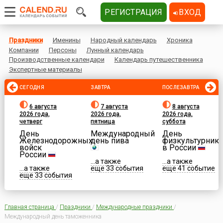
РЕГИСТРАЦИЯ
ВХОД
Праздники
Именины
Народный календарь
Хроника
Компании
Персоны
Лунный календарь
Производственные календари
Календарь путешественника
Экспертные материалы
СЕГОДНЯ
ЗАВТРА
ПОСЛЕЗАВТРА
6 августа
7 августа
8 августа
2026 года,
2026 года,
2026 года,
четверг
пятница
суббота
День
Международный
День
Железнодорожных
день пива
физкультурника
войск
в России
России
...а также
...а также
...а также
еще 33 события
еще 41 событие
еще 33 события
Главная страница
/
Праздники
/
Международные праздники
/
Международный день таможенника