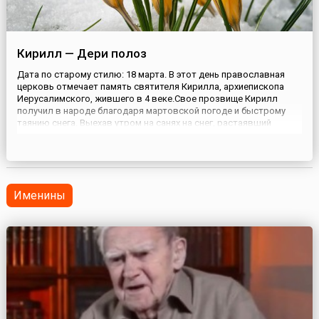
Кирилл — Дери полоз
Дата по старому стилю: 18 марта. В этот день православная
церковь отмечает память святителя Кирилла, архиепископа
Иерусалимского, жившего в 4 веке.Свое прозвище Кирилл
получил в народе благодаря мартовской погоде и быстрому
таянию снега. Выехав утром на санях на снег, растаявший
накануне на жарком солнце и подмерзший за ночь, можно было
действительно ободрать полозья о наст.На Руси об этом...
Именины