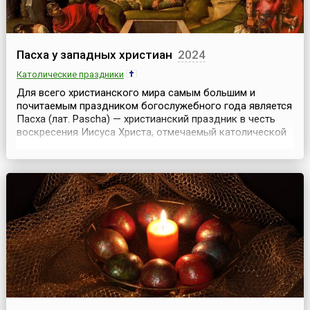
Пасха у западных христиан
2024
Католические праздники
Для всего христианского мира самым большим и
почитаемым праздником богослужебного года является
Пасха (лат. Pascha) — христианский праздник в честь
воскресения Иисуса Христа, отмечаемый католической
церковью в первое воскресенье после полнолуния
после весеннего равноденствия (между 22 марта и 25
апреля). Название праздника восходит к еврейскому
«Песах»: еврейская Пасха, посвященная избавлению ...