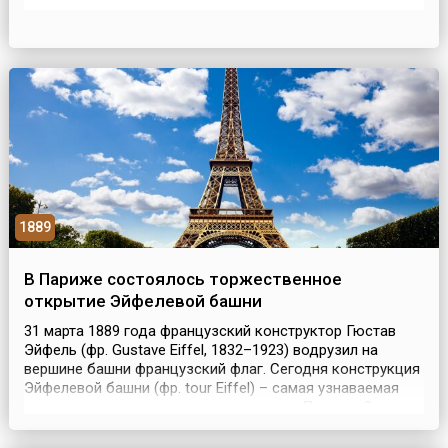
– это уже другая история, которая поставит
окончательную точку в участии Наполеона в
политической жизни Франции и Европы.После
проигранной кампании в России в 1812 году, Наполеон
сумел собрать нов...
1889
В Париже состоялось торжественное
открытие Эйфелевой башни
31 марта 1889 года французский конструктор Гюстав
Эйфель (фр. Gustave Eiffel, 1832–1923) водрузил на
вершине башни французский флаг. Сегодня конструкция
Эйфелевой башни (фр. tour Eiffel) – самая узнаваемая
архитектурная достопримечательность Парижа. Она
известна во всем мире как символ Франции. Сам же
конструктор называл её просто – 300-метровой