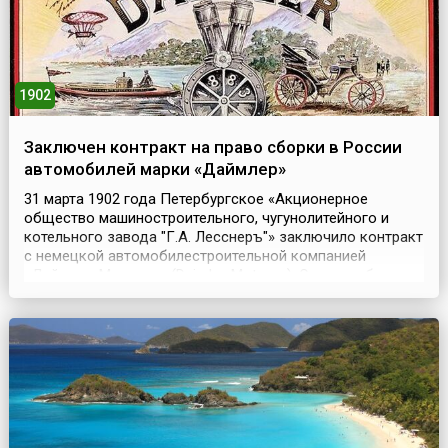
1902
Заключен контракт на право сборки в России
автомобилей марки «Даймлер»
31 марта 1902 года Петербургское «Акционерное
общество машиностроительного, чугунолитейного и
котельного завода "Г.А. Лесснеръ"» заключило контракт
с немецкой автомобилестроительной компанией
«Даймлер-Моторен» (Daimler-Motoren). Этот шаг был
предпринят после слияния «Даймлер-Моторен» с
фирмой «Бенц», в итоге ставшей концерном
«ДаймлерБенц».Этот контракт был заключен на
исключительное право...