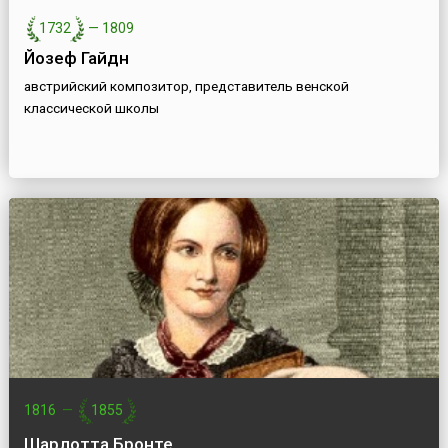
1732
—
1809
Йозеф Гайдн
австрийский композитор, представитель венской
классической школы
1816
—
1855
Шарлотта Бронте