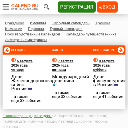
РЕГИСТРАЦИЯ
ВХОД
Праздники
Именины
Народный календарь
Хроника
Компании
Персоны
Лунный календарь
Производственные календари
Календарь путешественника
Экспертные материалы
СЕГОДНЯ
ЗАВТРА
ПОСЛЕЗАВТРА
6 августа
7 августа
8 августа
2026 года,
2026 года,
2026 года,
четверг
пятница
суббота
День
Международный
День
Железнодорожных
день пива
физкультурника
войск
в России
России
...а также
...а также
...а также
еще 33 события
еще 41 событие
еще 33 события
Главная страница
/
Календарь
/
31 марта 2024 года — праздники,
памятные даты, именины, народный календарь, хроника, персоны,
дни городов