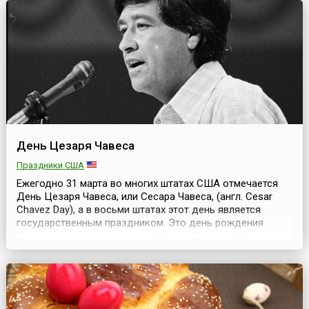
промышленного предприятия отрасли. Заложенный в
2009 году Гарлыкский горно-обогатительный комбинат
по добыче и обогащению калийных солей для
производства удобрений был торжес...
День Цезаря Чавеса
Праздники США
Ежегодно 31 марта во многих штатах США отмечается
День Цезаря Чавеса, или Сесара Чавеса, (англ. Cesar
Chavez Day), а в восьми штатах этот день является
государственным праздником. Это день рождения
борца за социальные права Цезаря Эстрады Чавеса
(исп. César Estrada Chávez, 31 марта 1927 — 23 апреля
1993). Усилия Чавеса, прежде всего, были направлены на
улучшение положения и условий труда сельскохо...