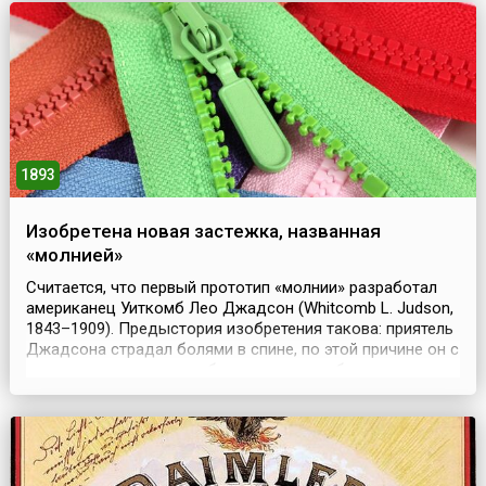
башней.Эйфелева башня первоначально задумывалась...
1893
Изобретена новая застежка, названная
«молнией»
Считается, что первый прототип «молнии» разработал
американец Уиткомб Лео Джадсон (Whitcomb L. Judson,
1843–1909). Предыстория изобретения такова: приятель
Джадсона страдал болями в спине, по этой причине он с
трудом наклонялся, чтобы зашнуровать ботинки.
«Создай устройство, которое можно было бы
застегивать одной рукой», – обратился страдалец к
автору 12 патентов. Вскоре Уиткомб представил за...