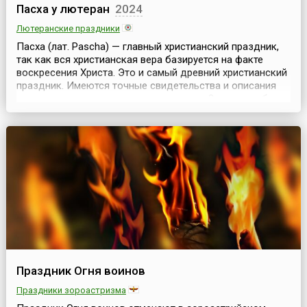
Пасха у лютеран
2024
Лютеранские праздники
Пасха (лат. Pascha) — главный христианский праздник,
так как вся христианская вера базируется на факте
воскресения Христа. Это и самый древний христианский
праздник. Имеются точные свидетельства и описания
самого торжества, начиная с середины 2 века: это был
самый древний пасхальный праздник в память Иисуса с
долгой всенощной до самого утра, за которой
совершалась Евхаристия.Он отмечается люте...
Праздник Огня воинов
Праздники зороастризма