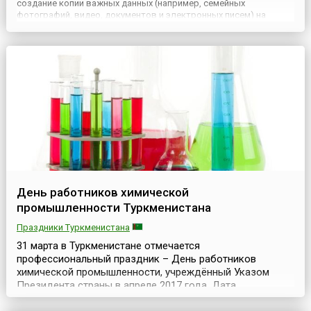
создание копии важных данных (например, семейных
фотографий, видео, документов и электронных писем) на
носителе (жёстком диске, флеш-карте, CD-диске и других
носителях), предназначенном для восстановления данных в
случае их повреж...
День работников химической
промышленности Туркменистана
Праздники Туркменистана
31 марта в Туркменистане отмечается
профессиональный праздник – День работников
химической промышленности, учреждённый Указом
Президента страны в апреле 2017 года. Дата
празднования приурочена к дню ввода в строй крупного