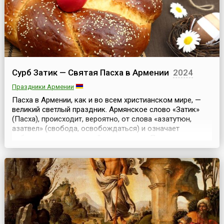
Сурб Затик — Святая Пасха в Армении
2024
Праздники Армении
Пасха в Армении, как и во всем христианском мире, —
великий светлый праздник. Армянское слово «Затик»
(Пасха), происходит, вероятно, от слова «азатутюн,
азатвел» (свобода, освобождаться) и означает
избавление от страданий, зла и смерти.Приветствуя друг
друга в Пасху, русские христиане говорят: «Христос
воскрес!» — «Воистину воскрес!». Армянские христиане
говорят друг другу: «Христос воскрес из...