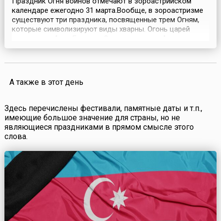
Праздник Огня воинов отмечают в зороастрийском
календаре ежегодно 31 марта.Вообще, в зороастризме
существуют три праздника, посвященные трем Огням,
которые символизируют виды хварны. Огонь царей
называется Атар Гуштасп, Огонь жрецов — Атар
Фарнбак, Огонь воинской хварны — Атар Барзенмихр.
Эти три Огня всегда горели в храмах зороастрийцев,
каждый на алтаре своей формы, и каждый Огонь
символизир...
А также в этот день
Здесь перечислены фестивали, памятные даты и т.п.,
имеющие большое значение для страны, но не
являющиеся праздниками в прямом смысле этого
слова.