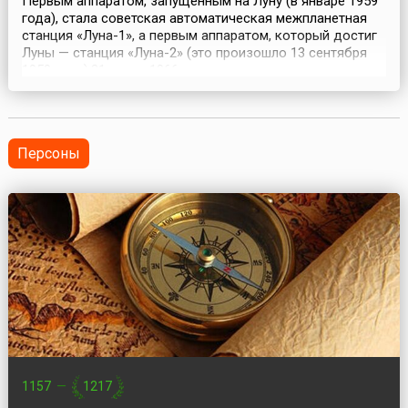
Первым аппаратом, запущенным на Луну (в январе 1959
года), стала советская автоматическая межпланетная
станция «Луна-1», а первым аппаратом, который достиг
Луны — станция «Луна-2» (это произошло 13 сентября
1959 года).31 марта 1966 года советские специалисты
осуществили запуск первого искусственного спутника
Луны. В 13:46:59 московского времени с космодрома
Байконур был осуществлён пуск ракеты...
Персоны
1157
—
1217