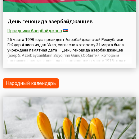
День геноцида азербайджанцев
Праздники Азербайджана
26 марта 1998 года президент Азербайджанской Республики
Гейдар Алиев издал Указ, согласно которому 31 марта была
учреждена памятная дата — День геноцида азербайджанцев
(азерб. Azərbaycanlıların Soyqırımı Günü).События, которым
посвящена сегодняшняя дата, произошли в марте 1918 года в
Баку и Бакинской губернии. Тогда в период установления в
республике советской власти произошли массовые межэтни...
Народный календарь