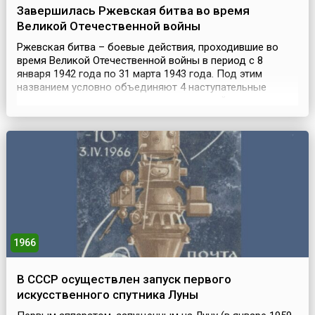
Завершилась Ржевская битва во время
Великой Отечественной войны
Ржевская битва – боевые действия, проходившие во
время Великой Отечественной войны в период с 8
января 1942 года по 31 марта 1943 года. Под этим
названием условно объединяют 4 наступательные
операции, которые провели советские войска
Западного и Калининского фронтов против группы
армий «Центр» на Ржевско-Сычёвско-Вяземском
направлении. Ржевская битва была одной из самых
кровопролитных битв Вел...
1966
В СССР осуществлен запуск первого
искусственного спутника Луны