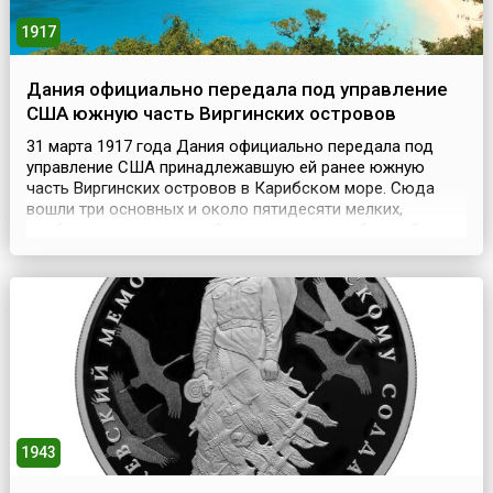
1917
Дания официально передала под управление
США южную часть Виргинских островов
31 марта 1917 года Дания официально передала под
управление США принадлежавшую ей ранее южную
часть Виргинских островов в Карибском море. Сюда
вошли три основных и около пятидесяти мелких,
необитаемых островов. За год до этого события была
подписана соответствующая конвенция. Согласно ей
Копенгаген уступал Вашингтону свою колонию за 25
миллионов долларов. Открыл острова в 1493 году
Христоф...
1943