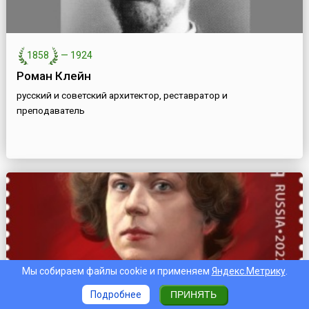
1858
—
1924
Роман Клейн
русский и советский архитектор, реставратор и
преподаватель
Мы собираем файлы cookie и применяем
Яндекс.Метрику
.
Подробнее
ПРИНЯТЬ