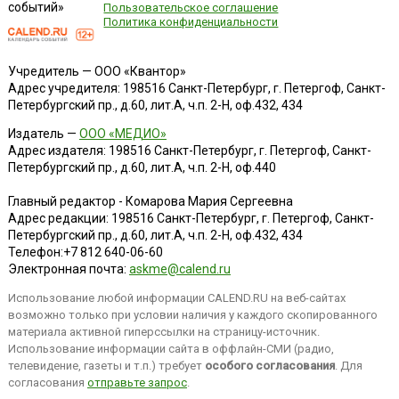
событий»
Пользовательское соглашение
Политика конфиденциальности
Учредитель — ООО «Квантор»
Адрес учредителя: 198516 Санкт-Петербург, г. Петергоф, Санкт-
Петербургский пр., д.60, лит.А, ч.п. 2-Н, оф.432, 434
Издатель —
ООО «МЕДИО»
Адрес издателя: 198516 Санкт-Петербург, г. Петергоф, Санкт-
Петербургский пр., д.60, лит.А, ч.п. 2-Н, оф.440
Главный редактор - Комарова Мария Сергеевна
Адрес редакции:
198516
Санкт-Петербург, г. Петергоф
,
Санкт-
Петербургский пр., д.60, лит.А, ч.п. 2-Н, оф.432, 434
Телефон:
+7 812 640-06-60
Электронная почта:
askme@calend.ru
Использование любой информации CALEND.RU на веб-сайтах
возможно только при условии наличия у каждого скопированного
материала активной гиперссылки на страницу-источник.
Использование информации сайта в оффлайн-СМИ (радио,
телевидение, газеты и т.п.) требует
особого согласования
. Для
согласования
отправьте запрос
.