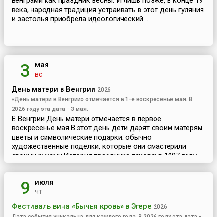
венграми как праздник весны. И лишь позже, в конце 19
века, народная традиция устраивать в этот день гуляния
и застолья приобрела идеологический ...
мая
3
вс
День матери в Венгрии
2026
«День матери в Венгрии» отмечается в 1-е воскресенье мая. В
2026 году эта дата - 3 мая.
В Венгрии День матери отмечается в первое
воскресенье мая.В этот день дети дарят своим матерям
цветы и символические подарки, обычно
художественные поделки, которые они смастерили
своими руками.История праздника такова: в 1907 году
молодая ам...
июля
9
чт
Фестиваль вина «Бычья кровь» в Эгере
2026
Дата события уникальна для каждого года. В 2026 году эта дата -