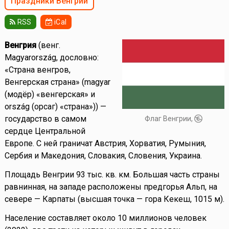
Праздники Венгрии
RSS
iCal
Венгрия
(венг.
Magyarország, дословно:
«Страна венгров,
Венгерская страна» (magyar
(модёр) «венгерская» и
ország (орсаг) «страна»)) —
государство в самом
Флаг Венгрии,
сердце Центральной
Европе. С ней граничат Австрия, Хорватия, Румыния,
Сербия и Македония, Словакия, Словения, Украина.
Площадь Венгрии 93 тыс. кв. км. Большая часть страны
равнинная, на западе расположены предгорья Альп, на
севере — Карпаты (высшая точка — гора Кекеш, 1015 м).
Население составляет около 10 миллионов человек