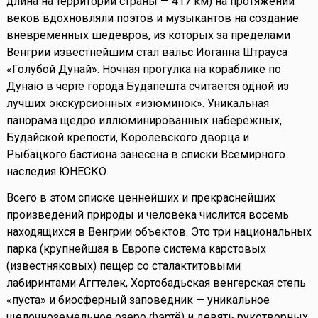
длина на территории страны — 417 км) на протяжении
веков вдохновляли поэтов и музыкантов на создание
вневременных шедевров, из которых за пределами
Венгрии известнейшим стал вальс Иоганна Штрауса
«Голубой Дунай». Ночная прогулка на кораблике по
Дунаю в черте города Будапешта считается одной из
лучших экскурсионных «изюминок». Уникальная
панорама щедро иллюминированных набережных,
Будайской крепости, Королевского дворца и
Рыбацкого бастиона занесена в списки Всемирного
наследия ЮНЕСКО.
Всего в этом списке ценнейших и прекраснейших
произведений природы и человека числится восемь
находящихся в Венгрии объектов. Это три национальных
парка (крупнейшая в Европе система карстовых
(известняковых) пещер со сталактитовыми
лабиринтами Аггтелек, Хортобадьская венгерская степь
«пуста» и биосферный заповедник — уникальное
щелочноземельное озеро Фэртё) и девять рукотворных