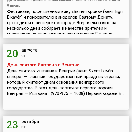
9 июля.
Фестиваль, посвящённый вину «Бычья кровь» (венг. Egri
Bikavér) и покровителю виноделов Святому Донату,
проводится в венгерском городе Эгер и ежегодно на
несколько дней собирает в качестве зрителей и
участников не одну сотню тысяч туристов.По одно...
августа
20
чт
День святого Иштвана в Венгрии
День святого Иштвана в Венгрии (венг. Szent István
ünnepe) — главный государственный праздник страны,
который считают днем основания венгерского
государства. В этот день чествуют первого короля
Венгрии — Иштвана I (970-975 — 1038).Первый король В...
октября
23
пт