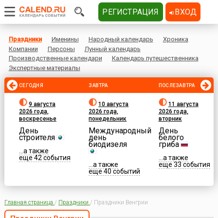
РЕГИСТРАЦИЯ
ВХОД
Праздники
Именины
Народный календарь
Хроника
Компании
Персоны
Лунный календарь
Производственные календари
Календарь путешественника
Экспертные материалы
СЕГОДНЯ
ЗАВТРА
ПОСЛЕЗАВТРА
9 августа
10 августа
11 августа
2026 года,
2026 года,
2026 года,
воскресенье
понедельник
вторник
День
Международный
День
строителя
день
белого
биодизеля
гриба
...а также
еще 42 события
...а также
...а также
еще 33 события
еще 40 событий
Главная страница
/
Праздники
/
Праздники Венгрии