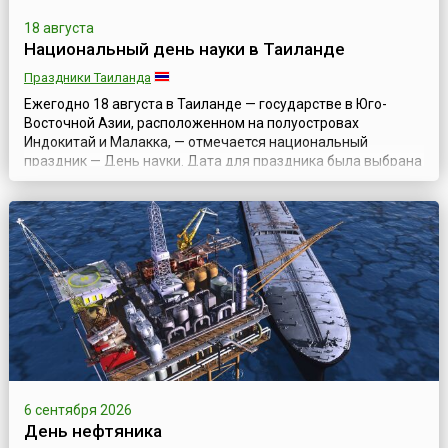
18 августа
Национальный день науки в Таиланде
Праздники Таиланда
Ежегодно 18 августа в Таиланде — государстве в Юго-
Восточной Азии, расположенном на полуостровах
Индокитай и Малакка, — отмечается национальный
праздник — День науки. Дата для праздника была выбрана
не случайно и посвящена годовщине предсказания и
наблюдения королем Монгкутом (Рама IV) солнечного
затмения в 1868 году. Сам правитель в 1982 году был
назван «отцом науки Таиланда», и тогда же было...
6 сентября 2026
День нефтяника