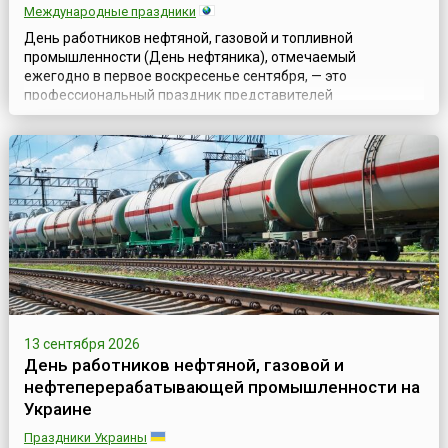
Международные праздники
День работников нефтяной, газовой и топливной
промышленности (День нефтяника), отмечаемый
ежегодно в первое воскресенье сентября, — это
профессиональный праздник представителей
разнообразных газовых и нефтяных специальностей:
геологов и буровиков, разработчиков и строителей,
транспортников, технологов; всех тех, кто связал свою
судьбу с нефтяной и газовой промышленностью.Свою
историю праздник ...
13 сентября 2026
День работников нефтяной, газовой и
нефтеперерабатывающей промышленности на
Украине
Праздники Украины