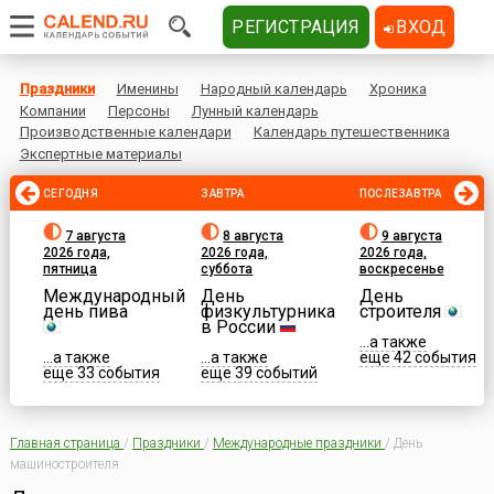
РЕГИСТРАЦИЯ
ВХОД
Праздники
Именины
Народный календарь
Хроника
Компании
Персоны
Лунный календарь
Производственные календари
Календарь путешественника
Экспертные материалы
СЕГОДНЯ
ЗАВТРА
ПОСЛЕЗАВТРА
7 августа
8 августа
9 августа
2026 года,
2026 года,
2026 года,
пятница
суббота
воскресенье
Международный
День
День
день пива
физкультурника
строителя
в России
...а также
...а также
...а также
еще 42 события
еще 33 события
еще 39 событий
Главная страница
/
Праздники
/
Международные праздники
/
День
машиностроителя