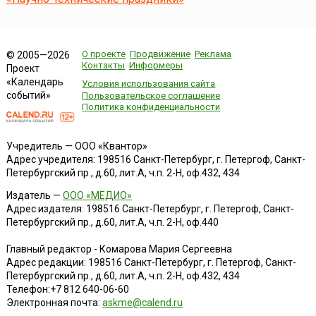
О проекте
Продвижение
Реклама
© 2005—2026
Контакты
Информеры
Проект
«Календарь
Условия использования сайта
событий»
Пользовательское соглашение
Политика конфиденциальности
Учредитель — ООО «Квантор»
Адрес учредителя: 198516 Санкт-Петербург, г. Петергоф, Санкт-
Петербургский пр., д.60, лит.А, ч.п. 2-Н, оф.432, 434
Издатель —
ООО «МЕДИО»
Адрес издателя: 198516 Санкт-Петербург, г. Петергоф, Санкт-
Петербургский пр., д.60, лит.А, ч.п. 2-Н, оф.440
Главный редактор - Комарова Мария Сергеевна
Адрес редакции:
198516
Санкт-Петербург, г. Петергоф
,
Санкт-
Петербургский пр., д.60, лит.А, ч.п. 2-Н, оф.432, 434
Телефон:
+7 812 640-06-60
Электронная почта:
askme@calend.ru