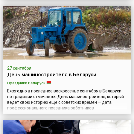
комплекс, производящий достаточно широкий спектр
товаров, сюда относятся и отрасли промышленности,
изготавливающие орудия труда для народного хозяйств...
27 сентября
День машиностроителя в Беларуси
Праздники Беларуси
Ежегодно в последнее воскресенье сентября в Беларуси
по традиции отмечается День машиностроителя, который
ведет свою историю еще с советских времен — дата
профессионального праздника работников
машиностроения закреплена Указом Президиума
Верховного Совета СССР от 1 октября 1980 года № 3018-Х
«О праздничных и памятных днях».Эта отрасль уже
несколько десятилетий является ведущей отраслью