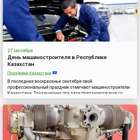
экономи...
27 сентября
День машиностроителя в Республике
Казахстан
Праздники Казахстана
В последнее воскресенье сентября свой
профессиональный праздник отмечают машиностроители
Казахстана. Традиционно эта дата празднуется ещё со
времён существования СССР. Сохраняя верность богатым
традициям, День машиностроителя продолжают отмечать
в последнее воскресенье сентября не только в Казахстане,
но и в других государствах – бывших советских
республиках.Традиционно в преддверии праздника ...