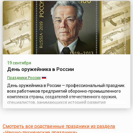
Վիկտոր Համազասպի Համբարձումյան, 1908—1996) —
выдающегося армянского ученого, основателя
теоретической астрофизики, Национального Героя ...
19 сентября
День оружейника в России
Праздники России
День оружейника в России — профессиональный праздник
всех работников предприятий оборонно-промышленного
комплекса страны, создателей отечественного оружия,
специалистов, занимающихся историей развития
оружейного дела, сохранением и приумножением славных
традиций русского оружия. Он появился в России в 2010
году, благодаря, пожалуй, самому известному оружейнику
современности — Михаилу Тимофеевичу К...
Смотреть все родственные праздники из раздела
«Научно-технические праздники»