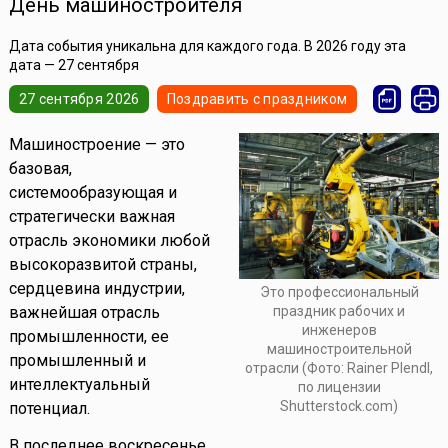
День машиностроителя
Дата события уникальна для каждого года. В 2026 году эта
дата — 27 сентября
27 сентября 2026
Поздравить с праздником
Машиностроение — это
базовая,
системообразующая и
стратегически важная
отрасль экономики любой
высокоразвитой страны,
сердцевина индустрии,
Это профессиональный
важнейшая отрасль
праздник рабочих и
инженеров
промышленности, ее
машиностроительной
промышленный и
отрасли (Фото: Rainer Plendl,
интеллектуальный
по лицензии
Shutterstock.com)
потенциал.
В последнее воскресенье