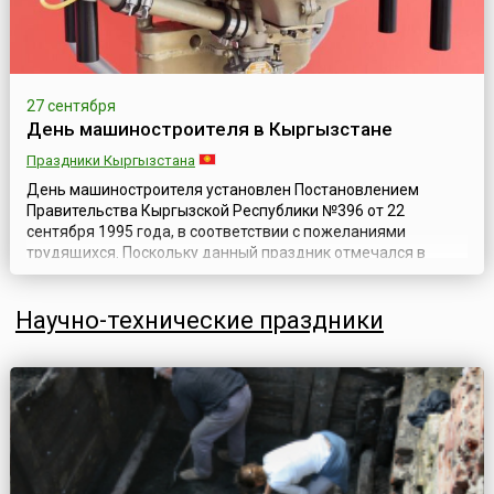
27 сентября
День машиностроителя в Кыргызстане
Праздники Кыргызстана
День машиностроителя установлен Постановлением
Правительства Кыргызской Республики №396 от 22
сентября 1995 года, в соответствии с пожеланиями
трудящихся. Поскольку данный праздник отмечался в
последнее воскресенье сентября в Республике еще во
времена существования СССР.Машиностроение включают
Научно-технические праздники
в себя такие подотрасли как: электротехническая
промышленность, химическое и нефтяное
машиностроение,...