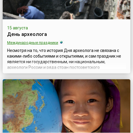
15 августа
День археолога
Международные праздники
Несмотря на то, что история Дня археолога не связана с
какими-либо событиями и открытиями, и сам праздник не
является ни государственным, ни национальным,
археологи России и ряда стран постсоветского
пространства отмечают свой профессиональный праздник
15 августа. Существует несколько версий истории его
возникновения. По одной из них, традиция отмечать 15
августа День археолога сложилась в ССС...