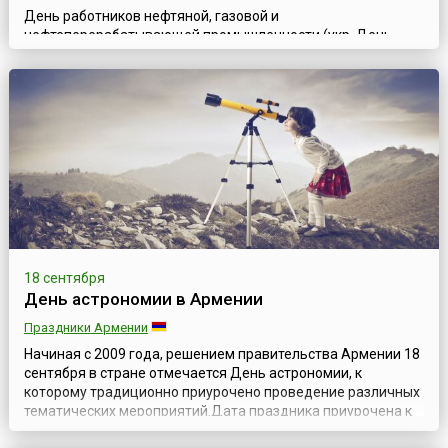
День работников нефтяной, газовой и
нефтеперерабатывающей промышленности (укр. День
працівників нафтової, газової та нафтопереробної
промисловості) отмечается на Украине ежегодно во второе
воскресенье сентября, согласно Указу Президента №
302/93 от 12 августа 1993 года, в поддержку инициативы
работников нефтяной, газовой, нефтеперерабатывающей
промышленности и
нефтепродуктообеспечения.Промышле...
18 сентября
День астрономии в Армении
Праздники Армении
Начиная с 2009 года, решением правительства Армении 18
сентября в стране отмечается День астрономии, к
которому традиционно приурочено проведение различных
тематических мероприятий.Дата праздника приурочена к
дню рождения Виктора Амазасповича Амбарцумяна (арм.