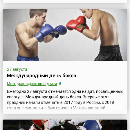
ещё в советский период, когда Казахская ССР дала
советскому спорту немало талантливых спортсменов. Стоит
отметить, что чествование спортсменов в СССР также
проходило в августе, когда к...
27 августа
Международный день бокса
Международные праздники
Ежегодно 27 августа отмечается одна из дат, посвящённых
спорту, — Международный день бокса. Впервые этот
праздник начали отмечать в 2017 году в России, с 2018
года он официально был признан Международной
ассоциацией бокса (англ. International Boxing Association,
IBA). Но изначально его отмечали 22 июля, а в 2021 году
празднование решено было перенести на 27 августа.Это