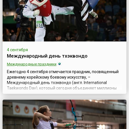
решение было принято...
4 сентября
Международный день тхэквондо
Международные праздники
Ежегодно 4 сентября отмечается праздник, посвященный
древнему корейскому боевому искусству, –
Международный день тхэквондо (англ. International
Taekwondo Day), который сегодня объединяет миллионы
людей увлечённых этим видом спорта. Он был учреждён по
инициативе Всемирной федерации тхэквондо в 2006 году,
а датой праздника выбрано 4 сентября в связи с тем, что в
этот день в 1994 году, по решению Меж...