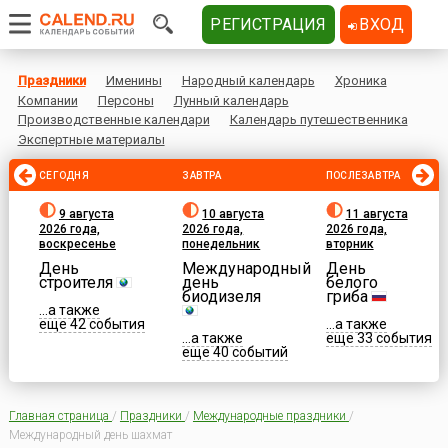
РЕГИСТРАЦИЯ
ВХОД
Праздники
Именины
Народный календарь
Хроника
Компании
Персоны
Лунный календарь
Производственные календари
Календарь путешественника
Экспертные материалы
СЕГОДНЯ
ЗАВТРА
ПОСЛЕЗАВТРА
9 августа
10 августа
11 августа
2026 года,
2026 года,
2026 года,
воскресенье
понедельник
вторник
День
Международный
День
строителя
день
белого
биодизеля
гриба
...а также
еще 42 события
...а также
...а также
еще 33 события
еще 40 событий
Главная страница
/
Праздники
/
Международные праздники
/
Международный день шахмат