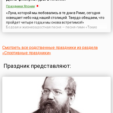
Праздники Японии
«Луна, которой мы любовались в те дни в Риме, сегодня
освещает небо над нашей столицей. Твердо обещаем, что
пройдет четыре года,и мы снова встретимся!»
Бодрая и жизнерадостная песня — песня-гимн «Токио
Горин Ондо», написанная в 1963 году в честь предстоящих
летних Олимпийских игр в Токио, сопровождала не только
Олимпиаду, но стала и многолетним спортивным гимном. А
государстве...
Смотреть все родственные праздники из раздела
«Спортивные праздники»
Праздник представляют: