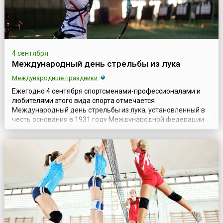
4 сентября
Международный день стрельбы из лука
Международные праздники
Ежегодно 4 сентября спортсменами-профессионалами и
любителями этого вида спорта отмечается
Международный день стрельбы из лука, установленный в
честь основания в 1931 году Международной федерации
стрельбы из лука (фр. Fédération Internationale de Tir à l'Arc,
FITA), которая в настоящее время объединяет более 160
национальных федераций. Известно, что лук и стрелы были
изобретены еще в каменном ...