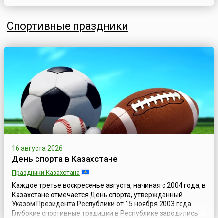
расовые и политические барьеры, противодействовать
дискриминации и сглаживать конфликты, в 2019 году на
Спортивные праздники
заседании Генеральной Ассамблеи провозгласила 20 июля
Всемирным днем шахмат (англ. World Ches...
16 августа 2026
День спорта в Казахстане
Праздники Казахстана
Каждое третье воскресенье августа, начиная с 2004 года, в
Казахстане отмечается День спорта, утверждённый
Указом Президента Республики от 15 ноября 2003 года.
Глубокие спортивные традиции в Республике зародились