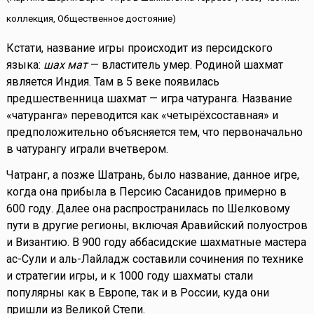
коллекция, Общественное достояние)
Кстати, название игры происходит из персидского
языка:
шах мат
— властитель умер. Родиной шахмат
является Индия. Там в 5 веке появилась
предшественница шахмат — игра чатуранга. Название
«чатуранга» переводится как «четырёхсоставная» и
предположительно объясняется тем, что первоначально
в чатурангу играли вчетвером.
Чатранг, а позже Шатрань, было название, данное игре,
когда она прибыла в Персию Сасанидов примерно в
600 году. Далее она распространилась по Шелковому
пути в другие регионы, включая Аравийский полуостров
и Византию. В 900 году аббасидские шахматные мастера
ас-Сули и аль-Лайладж составили сочинения по технике
и стратегии игры, и к 1000 году шахматы стали
популярны как в Европе, так и в России, куда они
пришли из Великой Степи.