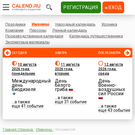
РЕГИСТРАЦИЯ
ВХОД
Праздники
Именины
Народный календарь
Хроника
Компании
Персоны
Лунный календарь
Производственные календари
Календарь путешественника
Экспертные материалы
СЕГОДНЯ
ЗАВТРА
ПОСЛЕЗАВТРА
10 августа
11 августа
12 августа
2026 года,
2026 года,
2026 года,
понедельник
вторник
среда
Международный
День
День
день
белого
Военно-
биодизеля
гриба
воздушных
сил России
...а также
...а также
еще 31 событие
еще 41 событие
...а также
еще 43 события
Главная страница
/
Именины
/
Иннокентий