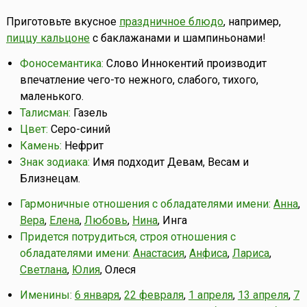
Приготовьте вкусное
праздничное блюдо
, например,
пиццу кальцоне
c баклажанами и шампиньонами!
Фоносемантика:
Слово Иннокентий производит
впечатление чего-то нежного, слабого, тихого,
маленького.
Талисман:
Газель
Цвет:
Серо-синий
Камень:
Нефрит
Знак зодиака:
Имя подходит Девам, Весам и
Близнецам.
Гармоничные отношения с обладателями имени:
Анна
,
Вера
,
Елена
,
Любовь
,
Нина
, Инга
Придется потрудиться, строя отношения с
обладателями имени:
Анастасия
,
Анфиса
,
Лариса
,
Светлана
,
Юлия
, Олеся
Именины:
6 января
,
22 февраля
,
1 апреля
,
13 апреля
,
7