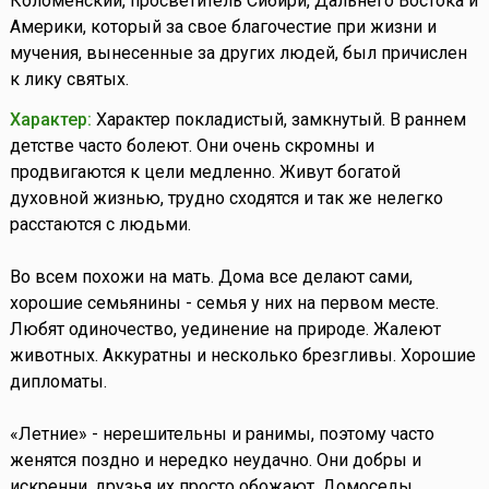
Коломенский, просветитель Сибири, Дальнего Востока и
Америки, который за свое благочестие при жизни и
мучения, вынесенные за других людей, был причислен
к лику святых.
Характер:
Характер покладистый, замкнутый. В раннем
детстве часто болеют. Они очень скромны и
продвигаются к цели медленно. Живут богатой
духовной жизнью, трудно сходятся и так же нелегко
расстаются с людьми.
Во всем похожи на мать. Дома все делают сами,
хорошие семьянины - семья у них на первом месте.
Любят одиночество, уединение на природе. Жалеют
животных. Аккуратны и несколько брезгливы. Хорошие
дипломаты.
«Летние» - нерешительны и ранимы, поэтому часто
женятся поздно и нередко неудачно. Они добры и
искренни, друзья их просто обожают. Домоседы,