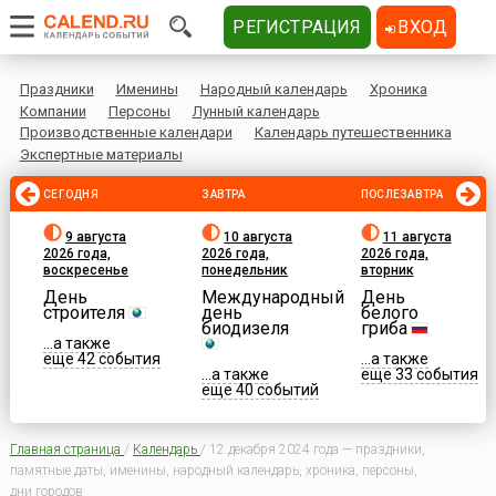
РЕГИСТРАЦИЯ
ВХОД
Праздники
Именины
Народный календарь
Хроника
Компании
Персоны
Лунный календарь
Производственные календари
Календарь путешественника
Экспертные материалы
СЕГОДНЯ
ЗАВТРА
ПОСЛЕЗАВТРА
9 августа
10 августа
11 августа
2026 года,
2026 года,
2026 года,
воскресенье
понедельник
вторник
День
Международный
День
строителя
день
белого
биодизеля
гриба
...а также
еще 42 события
...а также
...а также
еще 33 события
еще 40 событий
Главная страница
/
Календарь
/
12 декабря 2024 года — праздники,
памятные даты, именины, народный календарь, хроника, персоны,
дни городов