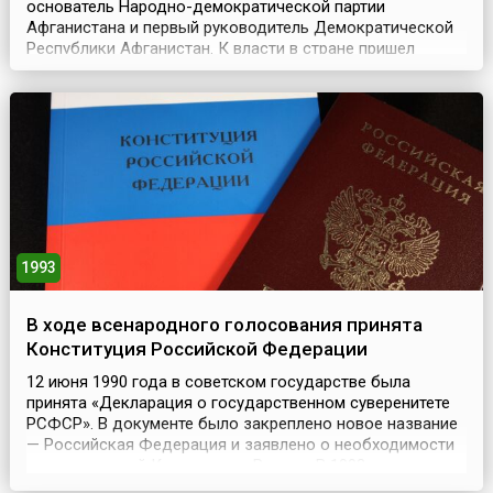
основатель Народно-демократической партии
Афганистана и первый руководитель Демократической
Республики Афганистан. К власти в стране пришел
Хафизулла Амин, который при всей своей лояльности к
Москве обладал собственным мнением в вопросах
дальнейшего строительства афганского общества. Эти
события были расценены в Кремле как
контрреволюционный п...
1993
В ходе всенародного голосования принята
Конституция Российской Федерации
12 июня 1990 года в советском государстве была
принята «Декларация о государственном суверенитете
РСФСР». В документе было закреплено новое название
— Российская Федерация и заявлено о необходимости
принятия новой Конституции России. В 1993 году
президент РФ Борис Ельцин созвал Конституционное