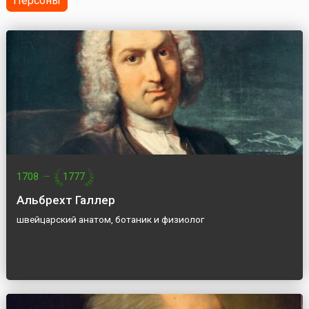
Персоны
науч...
1708
—
1777
Альбрехт Галлер
швейцарский анатом, ботаник и физиолог