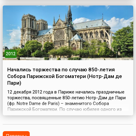
совещание для разработки новой Конституции. В его
работе приняли участие представители политических п...
2012
Начались торжества по случаю 850-летия
Собора Парижской Богоматери (Нотр-Дам де
Пари)
12 декабря 2012 года в Париже начались праздничные
торжества, посвященные 850-летию Нотр-Дам де Пари
(фр. Notre Dame de Paris) – знаменитого Собора
Парижской Богоматери. По случаю юбилея одного из
самых известных зданий мира они проходили во
Франции целый год. В рамках данного празднования
прошло немало религиозных и культурных мероприятий
(это богослужения, концерты, выставки, фестивали,