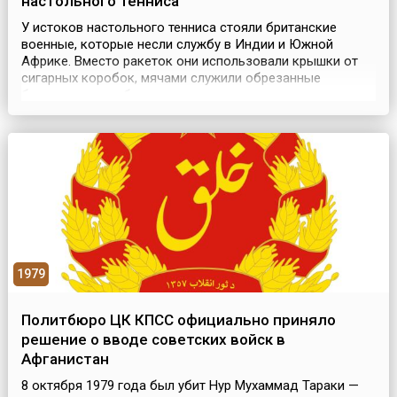
настольного тенниса
У истоков настольного тенниса стояли британские
военные, которые несли службу в Индии и Южной
Африке. Вместо ракеток они использовали крышки от
сигарных коробок, мячами служили обрезанные
бутылочные пробки, а вместо сетки на столе
выкладывались книги. Большой вклад в развитие пинг-
понга сделал англичанин Джеймс Гибб, привезший в
1900 году из США полые целлулоидные мячи. История
происхождения н...
1979
Политбюро ЦК КПСС официально приняло
решение о вводе советских войск в
Афганистан
8 октября 1979 года был убит Нур Мухаммад Тараки —