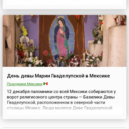
Он представляет собой квадратное полотнище
красного цвета с белым крестом в центре. Флаг имеет
квадратную форму, что необычно для европейских
флагов.Среди европейских стран самая лаконичная
символика...
День девы Марии Гваделупской в Мексике
Праздники Мексики
12 декабря паломники со всей Мексики собираются у
ворот религиозного центра страны — Базилики Девы
Гваделупской, расположенном в северной части
столицы Мехико. Люди молятся Деве Гваделупской
(исп. Nuestra Señora de Guadalupe), которую мексиканцы
почтительно зовут «Наша сеньора Гваделупе» —
«Nuestra Senora de Guadalupe». После мессы начинаются