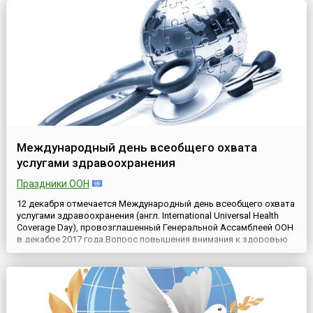
многих ...
Международный день всеобщего охвата
услугами здравоохранения
Праздники ООН
12 декабря отмечается Международный день всеобщего охвата
услугами здравоохранения (англ. International Universal Health
Coverage Day), провозглашенный Генеральной Ассамблеей ООН
в декабре 2017 года.Вопрос повышения внимания к здоровью
населения планеты неоднократно становился темой
обсуждения на заседаниях Генеральной Ассамблеи ООН, а
также Всемирной Организации Здравоохранения (ВОЗ). Ещё...