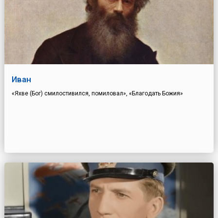
Иван
«Яхве (Бог) смилостивился, помиловал», «Благодать Божия»