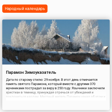
народные гуляния. Как же без них? Мексиканцы — одни
из ...
Народный календарь
Парамон Зимоуказатель
Дата по старому стилю: 29 ноября. В этот день отмечается
память святого Парамона, который вместе с другими 370
мучениками пострадал за веру в 250 году. Язычники заключили
христиан в темницу, принуждая отречься от убеждений и
поклониться идолам. Местный житель Парамон узнал об этом и
открыто выступил против жестокости правителей. В наказание
за это его обезглавили вместе с остальными мучениками. ...