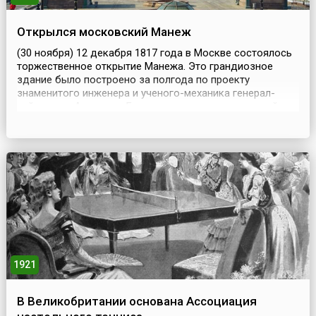
Открылся московский Манеж
(30 ноября) 12 декабря 1817 года в Москве состоялось
торжественное открытие Манежа. Это грандиозное
здание было построено за полгода по проекту
знаменитого инженера и ученого-механика генерал-
лейтенанта Августина Бетанкура, испанца на русской
службе, дальнего потомка средневекового правителя
Канарских островов. Он блистательно справился с
заданием императора Александра I, пожелавшего иметь
в М...
1921
В Великобритании основана Ассоциация