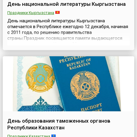
День национальной литературы Кыргызстана
Праздники Кыргызстана
День национальной литературы Кыргызстана
отмечается в Республике ежегодно 12 декабря, начиная
с 2011 года, по решению правительства
страны.Праздник посвящается памяти выдающегося
классика литературы Чингиза Айтматова, родившегося
12 декабря 1928 года. Его книги переведены на многие
языки, по его произведениям снято больше десятка
картин, поставлены спектакли и оперные произведения.
В то же вре...
День образования таможенных органов
Республики Казахстан
Праздники Казахстана