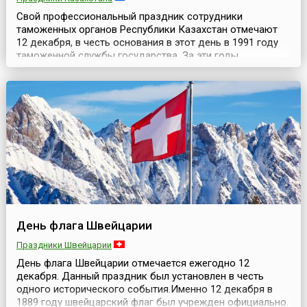
Свой профессиональный праздник сотрудники
таможенных органов Республики Казахстан отмечают
12 декабря, в честь основания в этот день в 1991 году
таможенной службы государства. За эти годы
таможенные органы Казахстана прошли большой путь
развития.С 1991 года существенно увеличилась
численность сотрудников таможенной службы,
улучшилось техническое обеспечение ведомства. Все
это позволяет максима...
День флага Швейцарии
Праздники Швейцарии
День флага Швейцарии отмечается ежегодно 12
декабря. Данный праздник был установлен в честь
одного исторического события.Именно 12 декабря в
1889 году швейцарский флаг был учрежден официально.