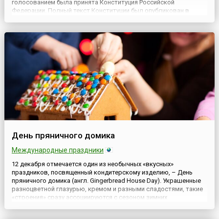
голосованием была принята Конституция Российской
Федерации. Полный текст Конституции был опубликован в
«Российской газете» 25 декабря 1993 года. С 1994 года, согласно
Указам Президента России («О Дне Конституции Российской
Фе...
День пряничного домика
Международные праздники
12 декабря отмечается один из необычных «вкусных»
праздников, посвященный кондитерскому изделию, – День
пряничного домика (англ. Gingerbread House Day). Украшенные
разноцветной глазурью, кремом и разными сладостями, такие
«строения» сразу ассоциируются с сезоном зимних
праздников.День пряничного домика, как и многие кулинарные
даты, ведёт свою историю из США, но теперь уже популярен во