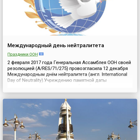
Международный день нейтралитета
Праздники ООН
2 февраля 2017 года Генеральная Ассамблея ООН своей
резолюцией (A/RES/71/275) провозгласила 12 декабря
Международным днём нейтралитета (англ. International
Day of Neutrality).Учреждению памятной даты
предшествовало рассмотрение Ашхабадского
итогового документа, который стал закономерным
завершением Международной конференции,
проходившей в 2015 году в Туркменистане и
посвящённой политике нейтра...