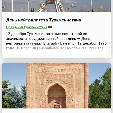
День нейтралитета Туркменистана
Праздники Туркменистана
12 декабря Туркменистан отмечает второй по
значимости государственный праздник — День
нейтралитета (туркм. Bitaraplyk baýramy). 12 декабря 1995
года 50-я сессия Генеральной Ассамблеи ООН приняла
резолюцию, в которой поддержала идею Туркменистана
стать государством со статусом постоянного
нейтралитета. В соответствии с резолюцией,
Туркменистан признан нейтральным государством,
которое обязуется...