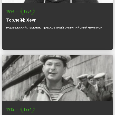
1894
—
1934
Торлейф Хеуг
норвежский лыжник, трехкратный олимпийский чемпион
1912
—
1994