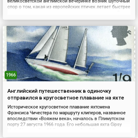
великосветской английской вечеринке возник шуточный
спор о том, какая из европейских птичек летает быстрее
всех: золотая ржанка или шотландская куропатка. Один
из участников этого спора, сэр Хью Бивер, вернувшись
домой, вдруг решил собрать информацию о всяких
нестандартных рекордах, типа состязани...
1966
Английский путешественник в одиночку
отправился в кругосветное плавание на яхте
Историческое кругосветное плавание яхтсмена
Фрэнсиса Чичестера по маршруту клиперов, названное
впоследствии «Вояжем века», началось в Плимутском
порту 27 августа 1966 года. Его небольшая яхта Gipsy
Moth IV, длиной — 16,5 м и шириной — 3,2 м, отправилась
по маршруту быстроходных британских чайных клиперов