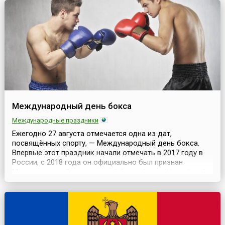
роль в жизни планеты Земля.По мнению учредителей
Дня, эта международная дата не...
Международный день бокса
Международные праздники
Ежегодно 27 августа отмечается одна из дат,
посвящённых спорту, — Международный день бокса.
Впервые этот праздник начали отмечать в 2017 году в
России, с 2018 года он официально был признан
Международной ассоциацией бокса (англ. International
Boxing Association, IBA). Но изначально его отмечали 22
июля, а в 2021 году празднование решено было
перенести на 27 августа.Это решение было принято...