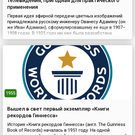
телевидения, пригодная для практического
применения
Первая идея эфирной передачи цветных изображений
принадлежала русскому инженеру Ованесу Адамяну (он
же Иван Адамиан), сформулировавшему ее еще в 1907–
1908 годах. В 1925 году им уже была разработана
система трехцветного телевидения, технически
реализованная английским изобретателем Дж. Бэрдом в
1928 году. Год спустя свою систему цветного
телевидения продемонстрировала «Америкэн телефон
энд теле...
1955
Вышел в свет первый экземпляр «Книги
рекордов Гиннесса»
История «Книги рекордов Гиннесса» (англ. The Guinness
Book of Records) началась в 1951 году. На одной