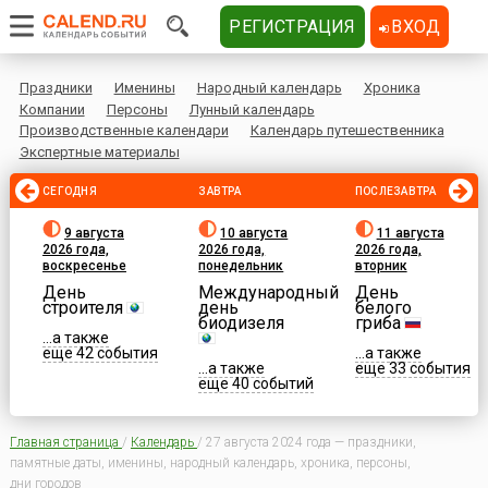
РЕГИСТРАЦИЯ
ВХОД
Праздники
Именины
Народный календарь
Хроника
Компании
Персоны
Лунный календарь
Производственные календари
Календарь путешественника
Экспертные материалы
СЕГОДНЯ
ЗАВТРА
ПОСЛЕЗАВТРА
9 августа
10 августа
11 августа
2026 года,
2026 года,
2026 года,
воскресенье
понедельник
вторник
День
Международный
День
строителя
день
белого
биодизеля
гриба
...а также
еще 42 события
...а также
...а также
еще 33 события
еще 40 событий
Главная страница
/
Календарь
/
27 августа 2024 года — праздники,
памятные даты, именины, народный календарь, хроника, персоны,
дни городов