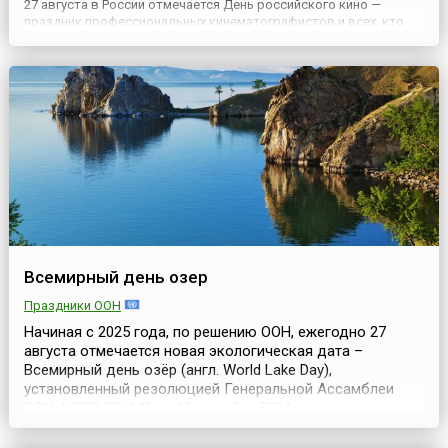
27 августа в России отмечается День российского кино —
праздник профессиональных кинематографистов и всех, кто
поддерживает и любит российское кино. Он установлен Указом
Президиума Верховного Совета СССР № 3018-Х от 1 октября
1980 г...
Всемирный день озер
Праздники ООН
Начиная с 2025 года, по решению ООН, ежегодно 27
августа отмечается новая экологическая дата –
Всемирный день озёр (англ. World Lake Day),
установленный резолюцией Генеральной Ассамблеи
ООН A/RES/79/142 от 12 декабря 2024 года и
посвящённый таким удивительным водным
экосистемам, как озёра, которые играют неоценимую