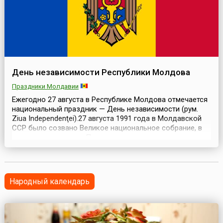
День независимости Республики Молдова
Праздники Молдавии
Ежегодно 27 августа в Республике Молдова отмечается
национальный праздник — День независимости (рум.
Ziua Independenţei).27 августа 1991 года в Молдавской
ССР было созвано Великое национальное собрание, в
результате которого Парламент проголосовал за
принятие Декларации о независимости — документа,
объявляющего независимость Молдавии и о выходе
Республики из состава СССР после провала августов...
Народный календарь