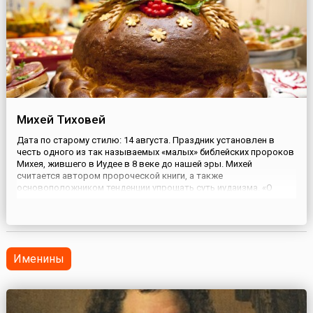
Михей Тиховей
Дата по старому стилю: 14 августа. Праздник установлен в
честь одного из так называемых «малых» библейских пророков
Михея, жившего в Иудее в 8 веке до нашей эры. Михей
считается автором пророческой книги, а также
основоположником тенденции упрощать суть иудаизма. «О
человек! Сказано тебе, что добро и чего требует от тебя
Господь: действовать справедливо, любить дела милосердия и
смиренному ходить ...
Именины