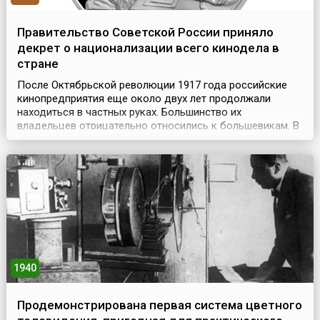
Правительство Советской России приняло
декрет о национализации всего кинодела в
стране
После Октябрьской революции 1917 года российские
кинопредприятия еще около двух лет продолжали
находиться в частных руках. Большинство их
владельцев отрицательно относились к большевикам. В
первые дни Советской власти они отказывались
выдавать камеры и пленку кинооператорам, которые
желали запечатлеть для истории революционные
события — у владельцев частных компаний были другие
приоритеты. В о...
1940
Продемонстрирована первая система цветного