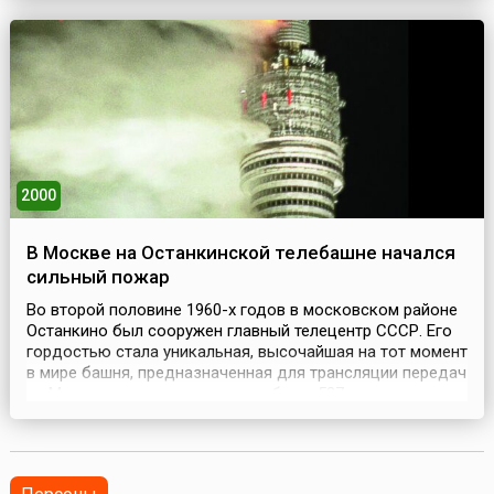
19 века, держа курс на Австралию. Спустя месяц после
старта бывший летчик, рекордсмен свер...
2000
В Москве на Останкинской телебашне начался
сильный пожар
Во второй половине 1960-х годов в московском районе
Останкино был сооружен главный телецентр СССР. Его
гордостью стала уникальная, высочайшая на тот момент
в мире башня, предназначенная для трансляции передач
из Москвы, взметнувшаяся в небо на 537 м.
Особенностью ее конструкции было то, что невероятно
высокий, но относительно тонкий корпус покоился на
неглубоком, но широком и тяжелом основании...