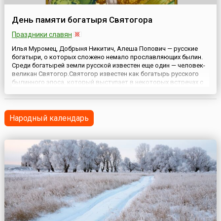
День памяти богатыря Святогора
Праздники славян
Илья Муромец, Добрыня Никитич, Алеша Попович — русские
богатыри, о которых сложено немало прославляющих былин.
Среди богатырей земли русской известен еще один — человек-
великан Святогор.Святогор известен как богатырь русского
былинного эпоса, который выступает в некоторых встречах с
Ильей Муромцем.Святогора в былинном эпосе изображали
огромным великаном, «выше леса стоячего». Его тело с тр...
Народный календарь