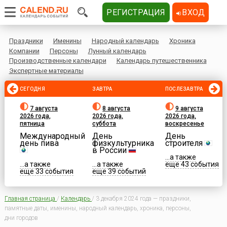
РЕГИСТРАЦИЯ
ВХОД
Праздники
Именины
Народный календарь
Хроника
Компании
Персоны
Лунный календарь
Производственные календари
Календарь путешественника
Экспертные материалы
СЕГОДНЯ
ЗАВТРА
ПОСЛЕЗАВТРА
7 августа
8 августа
9 августа
2026 года,
2026 года,
2026 года,
пятница
суббота
воскресенье
Международный
День
День
день пива
физкультурника
строителя
в России
...а также
...а также
...а также
еще 43 события
еще 33 события
еще 39 событий
Главная страница
/
Календарь
/
3 декабря 2024 года — праздники,
памятные даты, именины, народный календарь, хроника, персоны,
дни городов