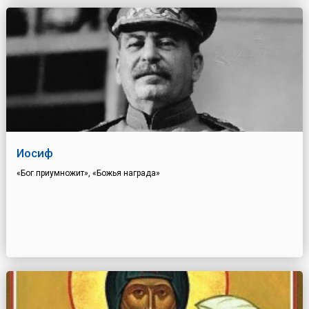
Иосиф
«Бог приумножит», «Божья награда»