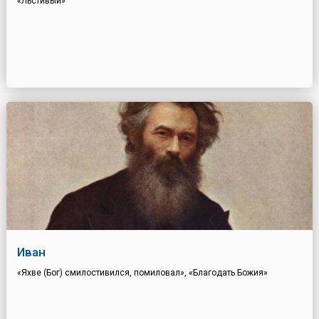
«Льстивый»
Иван
«Яхве (Бог) смилостивился, помиловал», «Благодать Божия»