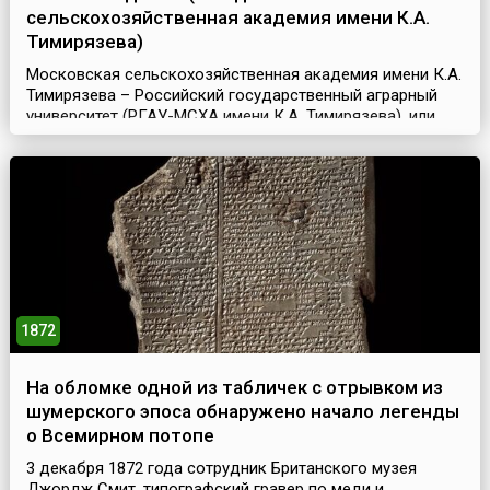
сельскохозяйственная академия имени К.А.
Тимирязева)
Московская сельскохозяйственная академия имени К.А.
Тимирязева – Российский государственный аграрный
университет (РГАУ-МСХА имени К.А. Тимирязева), или
«Тимирязевка» – всемирно известное и старейшее
высшее аграрное учебное заведение России. Это вуз и
один из крупнейших научно-исследовательских центров
в области сельского хозяйства.Датой основания этого
учебного заведения считается 3 декабря 18...
1872
На обломке одной из табличек с отрывком из
шумерского эпоса обнаружено начало легенды
о Всемирном потопе
3 декабря 1872 года сотрудник Британского музея
Джордж Смит, типографский гравер по меди и