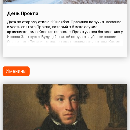
День Прокла
Дата по старому стилю: 20 ноября. Праздник получил название
в честь святого Прокла, который в 5 веке служил
архиепископом в Константинополе. Прокл учился богословию у
Иоанна Златоуста. Будущий святой получил глубокое знание
Священного Писания, овладел ораторским искусством. Кроме
того, Прокл оказался свидетелем явления апостола Павла
святителю Иоанну. Епископом Прокл стал уже после смерти
своего у...
Именины