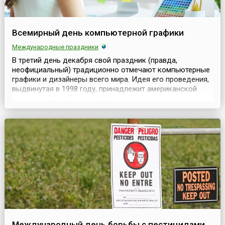
Всемирный день компьютерной графики
Международные праздники
В третий день декабря свой праздник (правда,
неофициальный) традиционно отмечают компьютерные
графики и дизайнеры всего мира. Идея его проведения,
выдвинутая в 1998 году, принадлежит американской
компании Alias. Дата для Всемирного дня компьютерной
графики выбрана в связи с тем, что она единственная в
году начинается со знакового сочетания символов: 3D —
3 December. Интересное предложение ...
Международный день борьбы с пестицидами