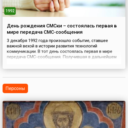
1992
День рождения СМСки – состоялась первая в
мире передача СМС-сообщения
3 декабря 1992 года произошло событие, ставшее
важной вехой в истории развития технологий
коммуникации. В тот день состоялась первая в мире
передача СМС-сообщения. Получившая в дальнейшем
широкое распространение возможность передачи
коротких текстовых сообщений лишь подтверждает тот
факт, что событие стало знаковым в истории сотовой
связи.Идея создания подобного сервиса возникла ещё
в сере...
Персоны