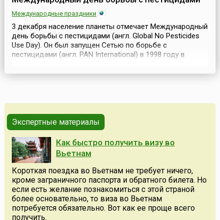
Международные праздники
3 декабря население планеты отмечает Международный
день борьбы с пестицидами (англ. Global No Pesticides
Use Day). Он был запущен Сетью по борьбе с
пестицидами (англ. PAN International) в 1998 году в
память об экологической катастрофе, которая
произошла 3 декабря 1984 года на пестицидном заводе
в Бхопале (Индия).Девиз сегодняшнего Дня:
«Пестициды — тупик цивилизации». Цель Дня борьбы с
пестици...
Экспертные материалы
Как быстро получить визу во
Вьетнам
Короткая поездка во Вьетнам не требует ничего,
кроме заграничного паспорта и обратного билета. Но
если есть желание познакомиться с этой страной
более основательно, то виза во Вьетнам
потребуется обязательно. Вот как ее проще всего
получить.