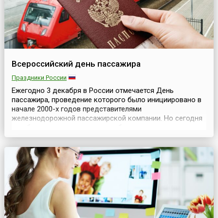
Всероссийский день пассажира
Праздники России
Ежегодно 3 декабря в России отмечается День
пассажира, проведение которого было инициировано в
начале 2000-х годов представителями
железнодорожной пассажирской компании. Но сегодня
он объединяет уже все виды общественного
транспорта, что неудивительно – в современном мире
практически каждый человек может считать себя
пассажиром, поскольку постоянно пользуется каким-
либо транспортом – автобусом, тр...