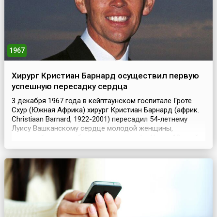
огонь славы. На...
1967
Хирург Кристиан Барнард осуществил первую
успешную пересадку сердца
3 декабря 1967 года в кейптаунском госпитале Гроте
Схур (Южная Африка) хирург Кристиан Барнард (африк.
Christiaan Barnard, 1922-2001) пересадил 54-летнему
Луису Вашканскому сердце молодой женщины,
попавшей в автомобильную катастрофу. Через 18 дней
после операции Вашканский умер от пневмонии. Однако
следующий пациент, Филипп Блайберг, прожил с
пересаженным сердцем более 19 месяцев. К концу
1968...