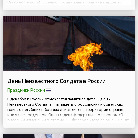
Disabled Persons), с целью продвижения прав инвалидов во
всех сферах общественной жизни, а также привлечения
внимания широкой общественности к проблемам
инвалидов.Указанное десятилет...
День Неизвестного Солдата в России
Праздники России
3 декабря в России отмечается памятная дата — День
Неизвестного Солдата — в память о российских и советских
воинах, погибших в боевых действиях на территории страны
или за её пределами. Она введена федеральным законом «О
внесении изменений в статью 1-1 Федерального закона «О днях
воинской славы и памятных датах России» от 4 ноября 2014
года.Решение об установлении даты было принято Госдумой
РФ...