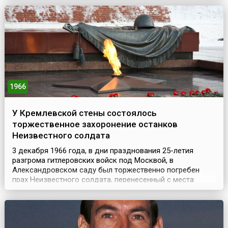
Рубинштейну, который должен был стать его первым
исполнителем. Чайковский представил ему законченный,
н...
1966
У Кремлевской стены состоялось
торжественное захоронение останков
Неизвестного солдата
3 декабря 1966 года, в дни празднования 25-летия
разгрома гитлеровских войск под Москвой, в
Александровском саду был торжественно погребен
прах Неизвестного солдата, перенесенный с места
кровопролитных боев — 41-го километра
Ленинградского шоссе.8 мая 1967 года в Москве был
открыт мемориальный архитектурный ансамбль «Могила
Неизвестного солдата». На могиле был зажжен Вечный