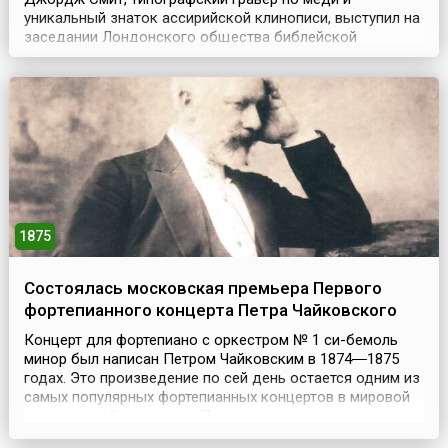
уникальный знаток ассирийской клинописи, выступил на
заседании Лондонского общества библейской
археологии с сенсационным сообщением. В результате
расшифровки глиняных клинописных табличек,
найденных при раскопках древнего города Ниневии, на
обломке одной из них ему удалось прочитать отрывок
из шумерского...
1875
Состоялась московская премьера Первого
фортепианного концерта Петра Чайковского
Концерт для фортепиано с оркестром № 1 си-бемоль
минор был написан Петром Чайковским в 1874―1875
годах. Это произведение по сей день остается одним из
самых популярных фортепианных концертов в мировой
музыкальной литературе.Первоначально композитор
посвятил его композитору и пианисту Николаю