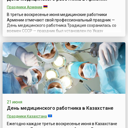
Праздники Армении
В третье воскресенье июня медицинские работники
Армении отмечают свой профессиональный праздник —
День медицинского работника.Традиция сохранилась со
времен СССР — праздник был установлен по Указу
Президиума Верховного Совета СССР № 3018–Х от 1
октября 1980 года «О праздничных и памятных днях», в
редакции Указа Президиума Верховного Совета СССР №
9724–XI от 1 ноября 1988 года «О внесении измен...
21 июня
День медицинского работника в Казахстане
Праздники Казахстана
Ежегодно каждое третье воскресенье июня в Казахстане