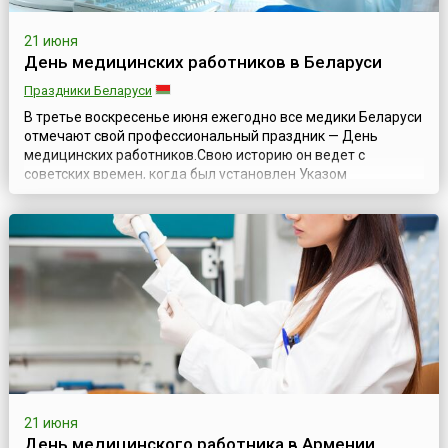
21 июня
День медицинских работников в Беларуси
Праздники Беларуси
В третье воскресенье июня ежегодно все медики Беларуси
отмечают свой профессиональный праздник — День
медицинских работников.Свою историю он ведет с
советских времен, когда был установлен Указом
Президиума Верховного Совета СССР № 3018-Х от 1
октября 1980 года «О праздничных и памятных днях», в
редакции Указа Президиума Верховного Совета СССР №
9724-XI от 1 ноября 1988 года «О внесении изменен...
21 июня
День медицинского работника в Армении