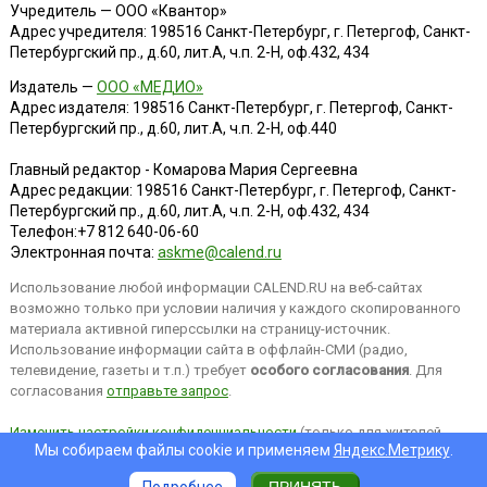
Учредитель — ООО «Квантор»
Адрес учредителя: 198516 Санкт-Петербург, г. Петергоф, Санкт-
Петербургский пр., д.60, лит.А, ч.п. 2-Н, оф.432, 434
Издатель —
ООО «МЕДИО»
Адрес издателя: 198516 Санкт-Петербург, г. Петергоф, Санкт-
Петербургский пр., д.60, лит.А, ч.п. 2-Н, оф.440
Главный редактор - Комарова Мария Сергеевна
Адрес редакции:
198516
Санкт-Петербург, г. Петергоф
,
Санкт-
Петербургский пр., д.60, лит.А, ч.п. 2-Н, оф.432, 434
Телефон:
+7 812 640-06-60
Электронная почта:
askme@calend.ru
Использование любой информации CALEND.RU на веб-сайтах
возможно только при условии наличия у каждого скопированного
материала активной гиперссылки на страницу-источник.
Использование информации сайта в оффлайн-СМИ (радио,
телевидение, газеты и т.п.) требует
особого согласования
. Для
согласования
отправьте запрос
.
Изменить настройки конфиденциальности
(только для жителей
Мы собираем файлы cookie и применяем
Яндекс.Метрику
.
EEA).
Подробнее
ПРИНЯТЬ