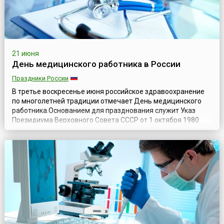
21 июня
День медицинского работника в России
Праздники России
В третье воскресенье июня российское здравоохранение
по многолетней традиции отмечает День медицинского
работника.Основанием для празднования служит Указ
Президиума Верховного Совета СССР от 1 октября 1980
года № 3018–Х «О праздничных и памятных днях», в
редакции Указа Президиума Верховного Совета СССР от 1
ноября 1988 года № 9724–XI «О внесении изменений в
законодательство СССР о праздничных ...