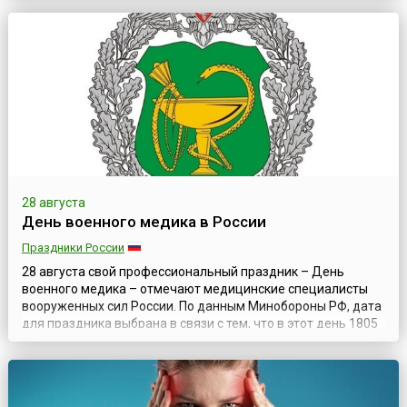
направила Патриарху Московскому и Всея Руси Кириллу
ходатайство. В нем ученые мужи предложили считать день
памяти святых мучеников Флора и Лавра...
28 августа
День военного медика в России
Праздники России
28 августа свой профессиональный праздник – День
военного медика – отмечают медицинские специалисты
вооруженных сил России. По данным Минобороны РФ, дата
для праздника выбрана в связи с тем, что в этот день 1805
года положением российского императора Александра I
был утвержден центральный орган военно-медицинского
управления, призванный координировать деятельность
всех звеньев медицинской служ...