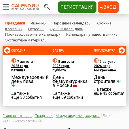
РЕГИСТРАЦИЯ
ВХОД
Праздники
Именины
Народный календарь
Хроника
Компании
Персоны
Лунный календарь
Производственные календари
Календарь путешественника
Экспертные материалы
СЕГОДНЯ
ЗАВТРА
ПОСЛЕЗАВТРА
7 августа
8 августа
9 августа
2026 года,
2026 года,
2026 года,
пятница
суббота
воскресенье
Международный
День
День
день пива
физкультурника
строителя
в России
...а также
...а также
...а также
еще 43 события
еще 33 события
еще 39 событий
Главная страница
/
Праздники
/
Международные праздники
/
День
медицинского работника