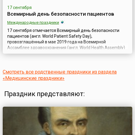
17 сентября
Всемирный день безопасности пациентов
Международные праздники
17 сентября отмечается Всемирный день безопасности
пациентов (англ. World Patient Safety Day),
провозглашённый в мае 2019 года на Всемирной
Ассамблее здравоохранения (англ. World Health Assembly)
ВОЗ, которая и курирует основные мероприятия,
приуроченные к этому дню.Учреждение новой даты в
календаре памятных дат и праздников ВОЗ было
направлено на актуализацию важнейшего вопроса в
Смотреть все родственные праздники из раздела
системах здр...
«Медицинские праздники»
Праздник представляют: