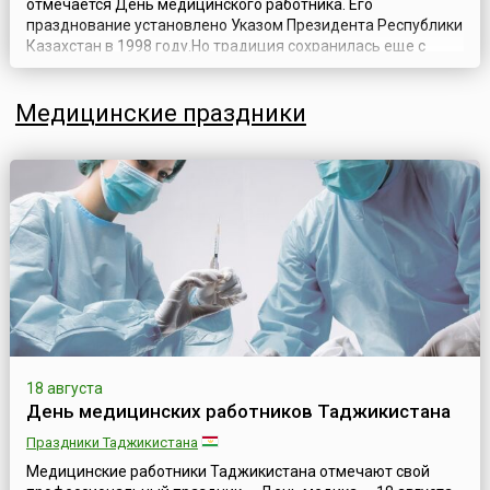
отмечается День медицинского работника. Его
празднование установлено Указом Президента Республики
Казахстан в 1998 году.Но традиция сохранилась еще с
советских времен – праздник был установлен Указом
Президиума Верховного Совета СССР № 3018–Х от 1
Медицинские праздники
октября 1980 года. Традиция славная, так же как и сама по
себе советская школа медицины, соверш...
18 августа
День медицинских работников Таджикистана
Праздники Таджикистана
Медицинские работники Таджикистана отмечают свой