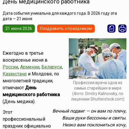
День медицинского работника
Дата события уникальна для каждого года. В 2026 году эта
дата — 21 июня
21 июня 2026
Поздравить с праздником
Ежегодно в третье
воскресенье июня в
России
,
Армении
,
Беларуси
,
Казахстане
и Молдове, по
многолетней традиции,
Профессия врача одна из
отмечают
День
самых старейших в мире
(Фото: Dmitry Kalinovsky, по
медицинского работника
лицензии Shutterstock.com)
(День медика).
Вечный подвиг — он вам по плечу,
Этот
Ваши руки бессонны и святы.
профессиональный
Низко вам поклониться хочу,
праздник официально