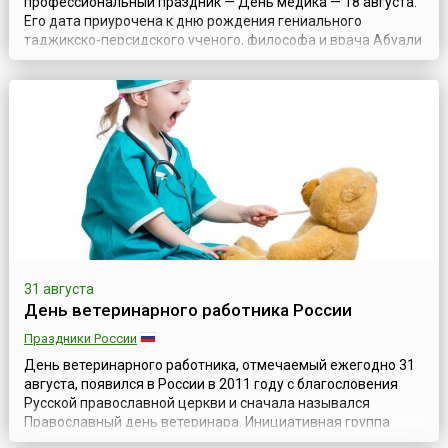
профессиональный праздник — День медика — 18 августа.
Его дата приурочена к дню рождения гениального
таджикско-персидского ученого, философа и врача Абуали
ибн Сино, более известного как Авиценна (ок. 980–1037).
Праздник установили по инициативе медицинских
коллективов и Совета Федерации профсоюзов
Таджикистана, а в 1995 году парламент Республик...
31 августа
День ветеринарного работника России
Праздники России
День ветеринарного работника, отмечаемый ежегодно 31
августа, появился в России в 2011 году с благословения
Русской православной церкви и сначала назывался
Православный день ветеринара. Инициативная группа
Российской сельскохозяйственной академии наук