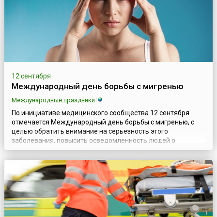
12 сентября
Международный день борьбы с мигренью
Международные праздники
По инициативе медицинского сообщества 12 сентября
отмечается Международный день борьбы с мигренью, с
целью обратить внимание на серьезность этого
заболевания, повысить осведомленность людей о
последствиях, которые оно может иметь, и показать,
насколько недооценена эта проблема. Ведь заболевание
оказывает влияние не только на физическое и психическое
состояние пациента, но и на его работу, семью, с...