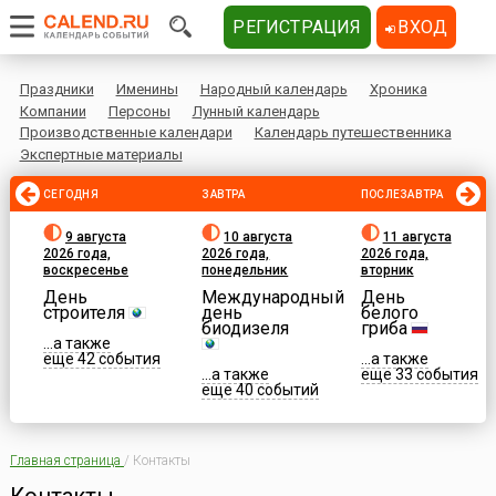
РЕГИСТРАЦИЯ
ВХОД
Праздники
Именины
Народный календарь
Хроника
Компании
Персоны
Лунный календарь
Производственные календари
Календарь путешественника
Экспертные материалы
СЕГОДНЯ
ЗАВТРА
ПОСЛЕЗАВТРА
9 августа
10 августа
11 августа
2026 года,
2026 года,
2026 года,
воскресенье
понедельник
вторник
День
Международный
День
строителя
день
белого
биодизеля
гриба
...а также
еще 42 события
...а также
...а также
еще 33 события
еще 40 событий
Главная страница
/
Контакты