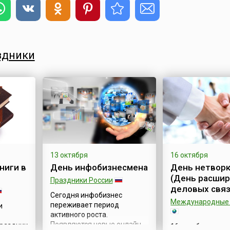
здники
13 октября
16 октября
ниги в
День инфобизнесмена
День нетворк
(День расши
Праздники России
деловых связ
Сегодня инфобизнес
Международные 
переживает период
и
активного роста.
Появляются новые онлайн-
праздник
16 октября отме