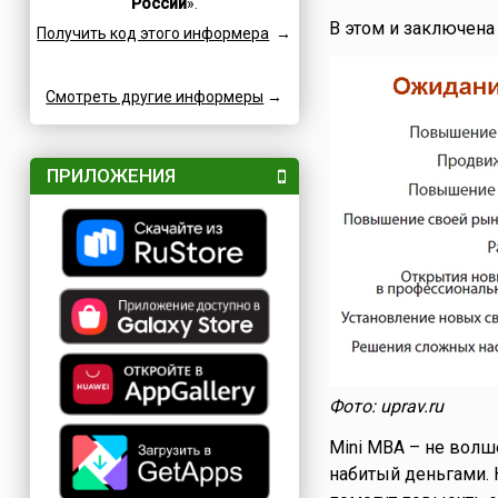
России
».
Семейные
Катар
В этом и заключена
Получить код этого информера
→
Сетевые
Кипр
Славные
Китай
Смотреть другие информеры
Спортивные
→
Коми
Турниры
Коста-Рика
Творческие
Куба
ПРИЛОЖЕНИЯ
Учительские
Кувейт
Фестивали
Кыргызстан
Финансовые
Лаос
Флотские
Латвия
Экологические
Ливан
Юридические
Литва
Языковые
Люксембург
Мадагаскар
Фото: uprav.ru
Македония
Mini MBA – не волш
Мексика
набитый деньгами. 
Молдова