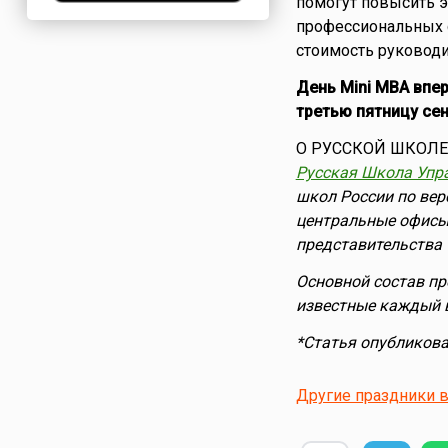
помогут повысить 
Нигерия
профессиональных с
Нидерланды
стоимость руководи
Новая Зеландия
День Mini MBA впер
Норвегия
третью пятницу сен
ОАЭ
О РУССКОЙ ШКОЛЕ
Оман
Русская Школа Упр
Пакистан
школ России по вер
Палестина
центральные офисы 
Панама
представительства 
Перу
Основной состав пр
Польша
известные каждый в
Португалия
*Статья опубликован
Румыния
США
Другие праздники в
Саудовская Аравия
Сербия