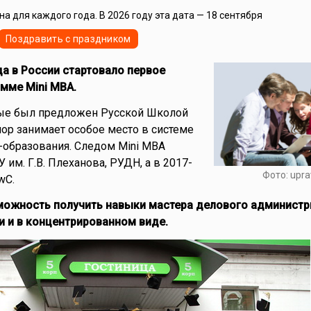
а для каждого года. В 2026 году эта дата — 18 сентября
Поздравить с праздником
да в России стартовало первое
мме Mini МВА.
ые был предложен Русской Школой
пор занимает особое место в системе
-образования. Следом Mini MBA
 им. Г.В. Плеханова, РУДН, а в 2017-
Фото: upra
wC.
зможность получить навыки мастера делового администр
 и в концентрированном виде.