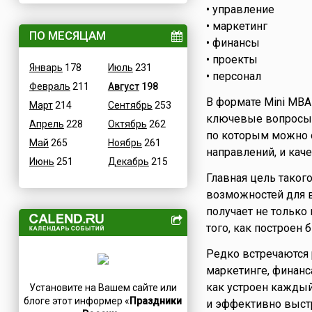
• управление
ВОВ
Дания
• маркетинг
Водные
ПО МЕСЯЦАМ
Египет
• финансы
Гастрономические
Зимбабве
• проекты
Январь
178
Июль
231
Детские
Израиль
• персонал
Февраль
211
Август
198
В честь икон
Индия
В формате Mini MBA
Март
214
Сентябрь
253
Дни памяти святых
Иордания
ключевые вопросы.
Апрель
228
Октябрь
262
Конституционные
Ирак
по которым можно 
Май
265
Ноябрь
261
Культурные
Иран
направлений, и каче
Июнь
251
Декабрь
215
Масс-медийные
Ирландия
Главная цель таког
Молодежные
Исландия
возможностей для в
Научно-технические
Испания
получает не только
Независимые
Италия
того, как построен 
Необычные
Йемен
Редко встречаются
Природные
Казахстан
маркетинге, финанс
Медицинские
Камерун
как устроен каждый
Установите на Вашем сайте или
Посты
Канада
блоге этот информер «
Праздники
и эффективно выст