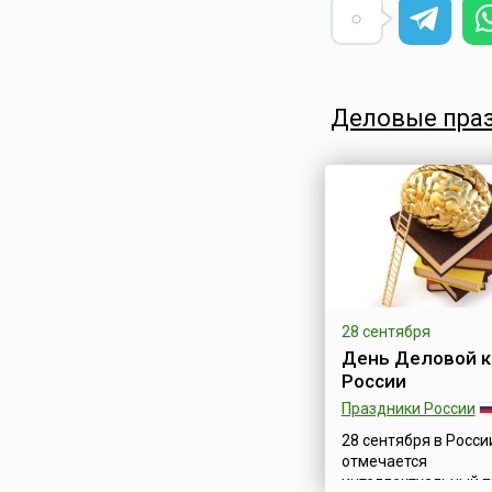
Сирия
Словакия
Словения
Таджикистан
Деловые пра
Таиланд
Тунис
Туркменистан
Турция
Узбекистан
Украина
Финляндия
Франция
28 сентября
День Деловой к
Хорватия
России
Черногория
Праздники России
Чехия
28 сентября в Росси
Швейцария
отмечается
Швеция
интеллектуальный 