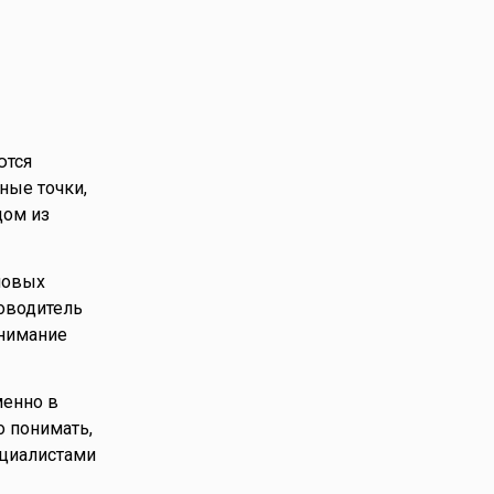
ются
ные точки,
дом из
новых
оводитель
онимание
менно в
о понимать,
ециалистами