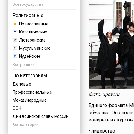
Азербайджан
Все государства
Албания
Религиозные
Аргентина
Православные
Армения
Католические
Афганистан
Лютеранские
Багамы
Мусульманские
Бахрейн
Иудейские
Бельгия
Буддийские
Все религии
Болгария
Индуизм
По категориям
Босния
Бахаи
Деловые
Бразилия
Зороастризм
Профессиональные
Великобритания
Фото: uprav.ru
Славянские
Международные
Венгрия
Языческие
Единого формата Mi
ООН
Вьетнам
обучение. Оно пол
Дни воинской славы России
Германия
конкретных курсов
Армейские
Все категории
Греция
• лидерство
Величественные
Грузия