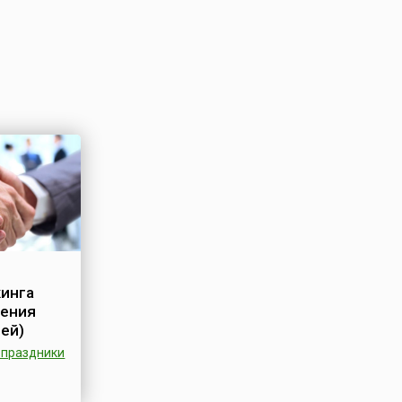
инга
рения
ей)
праздники
чается