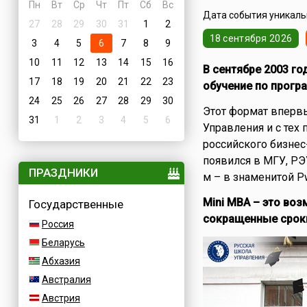
Пн
Вт
Ср
Чт
Пт
Сб
Вс
Дата события уникальн
27
28
29
30
31
1
2
18 сентября 2026
3
4
5
6
7
8
9
10
11
12
13
14
15
16
В сентябре 2003 го
17
18
19
20
21
22
23
обучение по програ
24
25
26
27
28
29
30
Этот формат вперв
31
1
2
3
4
5
6
Управления и с тех 
российского бизнес
появился в МГУ, РЭУ
ПРАЗДНИКИ
м – в знаменитой P
Mini MBA – это во
Государственные
сокращенные сроки
Россия
Беларусь
Абхазия
Австралия
Австрия