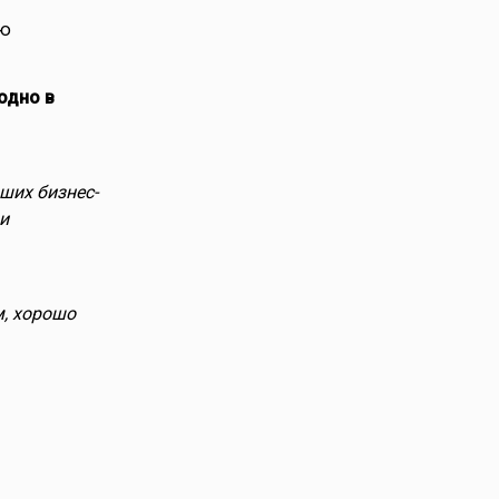
ую
одно в
чших бизнес-
и
м, хорошо