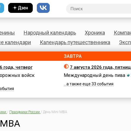
енины
Народный календарь
Хроника
Компа
е календари
Календарь путешественника
Эксп
ЗАВТРА
6 года, четверг
7 августа 2026 года, пятниц
орожных войск
Международный день пива
...а также еще 33 события
 события
ики
/
Праздники России
/
День Mini MBA
i MBA