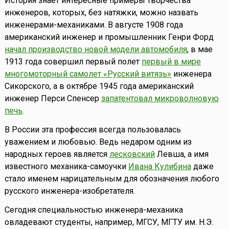
История знает интересные примеры творчества
инженеров, которых, без натяжки, можно назвать
инженерами-механиками. В августе 1908 года
американский инженер и промышленник Генри Форд
начал производство новой модели автомобиля
, в мае
1913 года совершил первый полет
первый в мире
многомоторный самолет «Русский витязь»
инженера
Сикорского, а в октябре 1945 года американский
инженер Перси Спенсер
запатентовал микроволновую
печь
.
В России эта профессия всегда пользовалась
уважением и любовью. Ведь недаром одним из
народных героев является
лесковский
Левша, а имя
известного механика-самоучки
Ивана Кулибина
даже
стало именем нарицательным для обозначения любого
русского инженера-изобретателя.
Сегодня специальностью инженера-механика
овладевают студенты, например, МГСУ, МГТУ им. Н.Э.