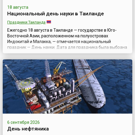
18 августа
Национальный день науки в Таиланде
Праздники Таиланда
Ежегодно 18 августа в Таиланде — государстве в Юго-
Восточной Азии, расположенном на полуостровах
Индокитай и Малакка, — отмечается национальный
праздник — День науки. Дата для праздника была выбрана
не случайно и посвящена годовщине предсказания и
наблюдения королем Монгкутом (Рама IV) солнечного
затмения в 1868 году. Сам правитель в 1982 году был
назван «отцом науки Таиланда», и тогда же было...
6 сентября 2026
День нефтяника