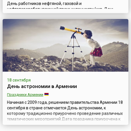
День работников нефтяной, газовой и
нефтеперерабатывающей промышленности (укр. День
працівників нафтової, газової та нафтопереробної
промисловості) отмечается на Украине ежегодно во второе
воскресенье сентября, согласно Указу Президента №
302/93 от 12 августа 1993 года, в поддержку инициативы
работников нефтяной, газовой, нефтеперерабатывающей
промышленности и
нефтепродуктообеспечения.Промышле...
18 сентября
День астрономии в Армении
Праздники Армении
Начиная с 2009 года, решением правительства Армении 18
сентября в стране отмечается День астрономии, к
которому традиционно приурочено проведение различных
тематических мероприятий.Дата праздника приурочена к
дню рождения Виктора Амазасповича Амбарцумяна (арм.
Վիկտոր Համազասպի Համբարձումյան, 1908—1996) —