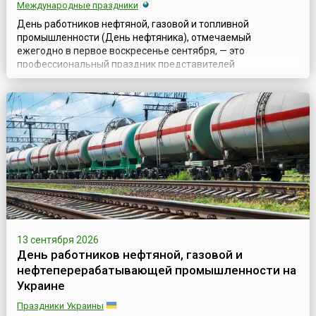
Международные праздники
День работников нефтяной, газовой и топливной
промышленности (День нефтяника), отмечаемый
ежегодно в первое воскресенье сентября, — это
профессиональный праздник представителей
разнообразных газовых и нефтяных специальностей:
геологов и буровиков, разработчиков и строителей,
транспортников, технологов; всех тех, кто связал свою
судьбу с нефтяной и газовой промышленностью.Свою
историю праздник ...
13 сентября 2026
День работников нефтяной, газовой и
нефтеперерабатывающей промышленности на
Украине
Праздники Украины