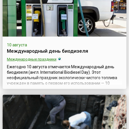
10 августа
Международный день биодизеля
Международные праздники
Ежегодно 10 августа отмечается Международный день
биодизеля (англ. International Biodiesel Day). Этот
неофициальный праздник экологически чистого топлива
учрежден в память о первом его использовании — 10
августа 1893 года был запущен двигатель, работающий на
топливе, основой которого стало арахисовое масло, и с
целью распространения информации о преимуществах
биодизельного топлива.Сам же дизел...