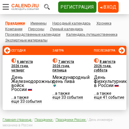
РЕГИСТРАЦИЯ
ВХОД
Праздники
Именины
Народный календарь
Хроника
Компании
Персоны
Лунный календарь
Производственные календари
Календарь путешественника
Экспертные материалы
СЕГОДНЯ
ЗАВТРА
ПОСЛЕЗАВТРА
6 августа
7 августа
8 августа
2026 года,
2026 года,
2026 года,
четверг
пятница
суббота
День
Международный
День
Железнодорожных
день пива
физкультурника
войск
в России
России
...а также
...а также
...а также
еще 33 события
еще 41 событие
еще 33 события
Главная страница
/
Праздники
/
Праздники России
/
День инженера-
механика в России