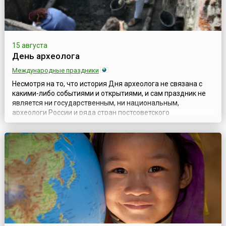
15 августа
День археолога
Международные праздники
Несмотря на то, что история Дня археолога не связана с
какими-либо событиями и открытиями, и сам праздник не
является ни государственным, ни национальным,
археологи России и ряда стран постсоветского
пространства отмечают свой профессиональный праздник
15 августа. Существует несколько версий истории его
возникновения. По одной из них, традиция отмечать 15
августа День археолога сложилась в ССС...