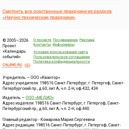
выдающегося армянского ученого, основателя
теоретической астрофизики, Национального Героя ...
Смотреть все родственные праздники из раздела
«Научно-технические праздники»
О проекте
Продвижение
Реклама
© 2005—2026
Контакты
Информеры
Проект
«Календарь
Условия использования сайта
событий»
Пользовательское соглашение
Политика конфиденциальности
Учредитель — ООО «Квантор»
Адрес учредителя: 198516 Санкт-Петербург, г. Петергоф, Санкт-
Петербургский пр., д.60, лит.А, ч.п. 2-Н, оф.432, 434
Издатель —
ООО «МЕДИО»
Адрес издателя: 198516 Санкт-Петербург, г. Петергоф, Санкт-
Петербургский пр., д.60, лит.А, ч.п. 2-Н, оф.440
Главный редактор - Комарова Мария Сергеевна
Адрес редакции:
198516
Санкт-Петербург, г. Петергоф
,
Санкт-