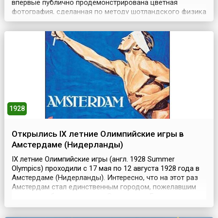
впервые публично продемонстрирована цветная
фотография, сделанная по методу шотландского физика
Джеймса Максвелла (1831–1879). В качестве
фотографируемого объекта Максвелл выбрал бант из
клетчатой шотландки на фоне черного бархата. Эта
«тартановая лента» («Ленточка из шотландки»; англ. The
Tar...
1928
Открылись IX летние Олимпийские игры в
Амстердаме (Нидерланды)
IX летние Олимпийские игры (англ. 1928 Summer
Olympics) проходили с 17 мая по 12 августа 1928 года в
Амстердаме (Нидерланды). Интересно, что на этот раз
Амстердам стал единственным городом, пожелавшим
взять на себя организацию Олимпиады. Больше заявок
в МОК не поступало, и звание Олимпийской столицы
досталось столице Нидерландов без всякой