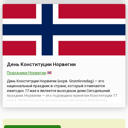
поддержке Всемирной организации здравоохранения (ВОЗ) и в
тесном сотрудничестве с Международным обществом по
артериаль...
День Конституции Норвегии
Праздники Норвегии
День Конституции Норвегии (норв. Grunnlovsdag) — это
национальный праздник в стране, который отмечается
ежегодно 17 мая и является выходным днем.Сегодняшний
праздник Норвегии — это годовщина принятия Конституции 17
мая в 1814 году на Национальном собрании в Эйдсволле,
которая утвердила свободу и независимость страны. Более
400 лет Норвегия оставалась датской провинцией, а теперь
вступала в...