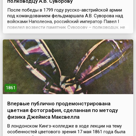
полководцу А.В. Суворову
После победы в 1799 году русско-австрийской армии
под командованием фельдмаршала А.В. Суворова над
войсками Наполеона, российский император Павел I
повелел возвести памятник Суворову – полководцу, не
знавшему поражений за всю свою боевую жизнь.
Впервые в русской истории было принято решение
поставить памятник еще при жизни героя. Изначально
монумент хотели поставить в Гатчине, но позже место
р...
1861
Впервые публично продемонстрирована
цветная фотография, сделанная по методу
физика Джеймса Максвелла
В лондонском Кингз-колледже в ходе лекции на тему
особенностей цветового зрения 17 мая 1861 года была