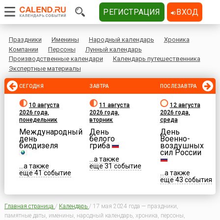
РЕГИСТРАЦИЯ
ВХОД
Праздники
Именины
Народный календарь
Хроника
Компании
Персоны
Лунный календарь
Производственные календари
Календарь путешественника
Экспертные материалы
СЕГОДНЯ
ЗАВТРА
ПОСЛЕЗАВТРА
10 августа
11 августа
12 августа
2026 года,
2026 года,
2026 года,
понедельник
вторник
среда
Международный
День
День
день
белого
Военно-
биодизеля
гриба
воздушных
сил России
...а также
...а также
еще 31 событие
еще 41 событие
...а также
еще 43 события
Главная страница
/
Календарь
/
17 мая 2024 года — праздники,
памятные даты, именины, народный календарь, хроника, персоны,