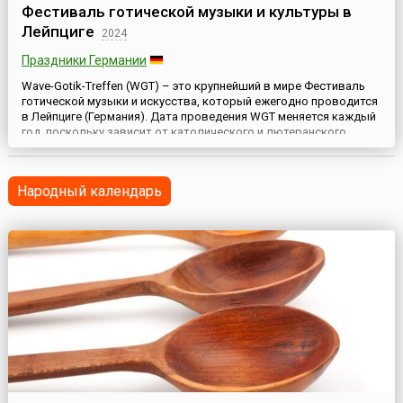
Фестиваль готической музыки и культуры в
Лейпциге
2024
Праздники Германии
Wave-Gotik-Treffen (WGT) – это крупнейший в мире Фестиваль
готической музыки и искусства, который ежегодно проводится
в Лейпциге (Германия). Дата проведения WGT меняется каждый
год, поскольку зависит от католического и лютеранского
праздника Trinity Sunday. Официально WGT открывается в
пятницу и длится до раннего утра вторника, но на деле все
действо начинается уже в ночь с четверга.Готы с...
Народный календарь