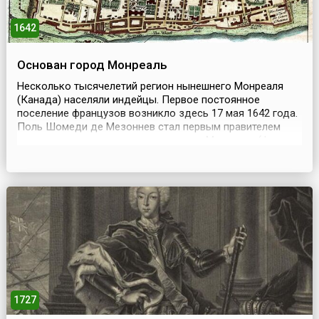
1642
Основан город Монреаль
Несколько тысячелетий регион нынешнего Монреаля
(Канада) населяли индейцы. Первое постоянное
поселение французов возникло здесь 17 мая 1642 года.
Поль Шомеди де Мезоннев стал первым правителем
колонии, он и считается основателем Монреаля (фр.
Montréal). Город начинал свою историю как небольшое
индейское поселение под именем Виль-Мари у
подножья горы Хошелага. В 1642 году гору
переименовали в К...
1727