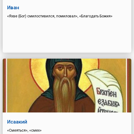
Иван
«Яхве (Бог) смилостивился, помиловал», «Благодать Божия»
Исаакий
«Смеяться», «смех»