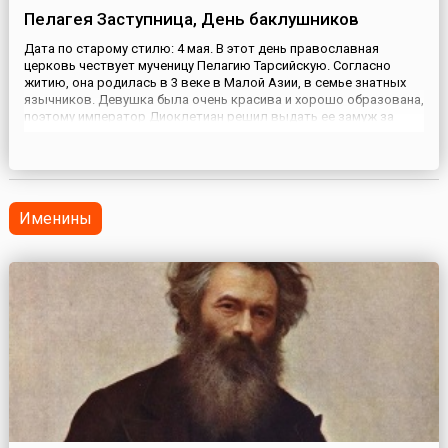
Пелагея Заступница, День баклушников
Дата по старому стилю: 4 мая. В этот день православная
церковь чествует мученицу Пелагию Тарсийскую. Согласно
житию, она родилась в 3 веке в Малой Азии, в семье знатных
язычников. Девушка была очень красива и хорошо образована,
поэтому император Диоклетиан решил выдать ее замуж за
своего наследника. Однако, Пелагия приняла крещение и
отказалась вступать в брак с приемным сыном императора.
Диоклети...
Именины