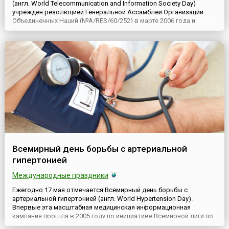
(англ. World Telecommunication and Information Society Day)
учреждён резолюцией Генеральной Ассамблеи Организации
Объединенных Наций (№A/RES/60/252) в марте 2006 года и
отмечается ежегодно 17 мая.Этот день — профессиональный
праздник всех программистов, системных администраторов,
интернет-провайдеров, веб-дизайнеров, редакторов интернет-
из...
Всемирный день борьбы с артериальной
гипертонией
Международные праздники
Ежегодно 17 мая отмечается Всемирный день борьбы с
артериальной гипертонией (англ. World Hypertension Day).
Впервые эта масштабная медицинская информационная
кампания прошла в 2005 году по инициативе Всемирной лиги по
борьбе с гипертонией (англ. World Hypertension League, WHL) при