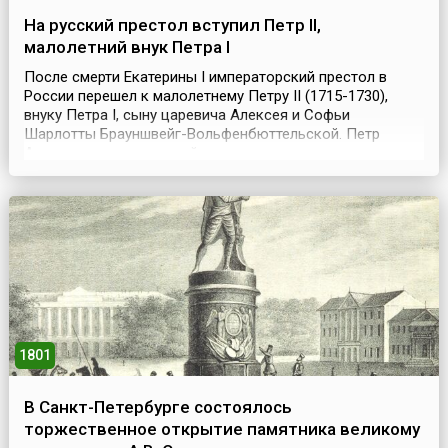
На русский престол вступил Петр II,
малолетний внук Петра I
После смерти Екатерины I императорский престол в
России перешел к малолетнему Петру II (1715-1730),
внуку Петра I, сыну царевича Алексея и Софьи
Шарлотты Брауншвейг-Вольфенбюттельской. Петр
Алексеевич – последний представитель дома
Романовых по прямой мужской линии – вступил на
престол (6) 17 мая 1727 года, когда ему было всего 11
лет. Он стал третьим императором всероссийским,
приняв официаль...
1801
В Санкт-Петербурге состоялось
торжественное открытие памятника великому