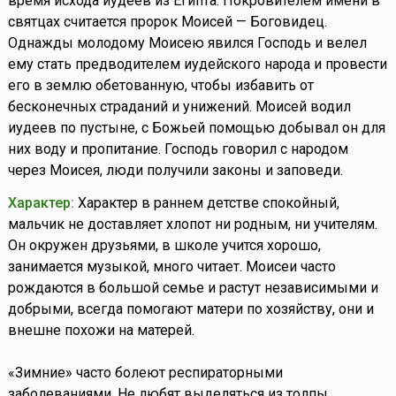
время исхода иудеев из Египта. Покровителем имени в
святцах считается пророк Моисей — Боговидец.
Однажды молодому Моисею явился Господь и велел
ему стать предводителем иудейского народа и провести
его в землю обетованную, чтобы избавить от
бесконечных страданий и унижений. Моисей водил
иудеев по пустыне, с Божьей помощью добывал он для
них воду и пропитание. Господь говорил с народом
через Моисея, люди получили законы и заповеди.
Характер:
Характер в раннем детстве спокойный,
мальчик не доставляет хлопот ни родным, ни учителям.
Он окружен друзьями, в школе учится хорошо,
занимается музыкой, много читает. Моисеи часто
рождаются в большой семье и растут независимыми и
добрыми, всегда помогают матери по хозяйству, они и
внешне похожи на матерей.
«Зимние» часто болеют респираторными
заболеваниями. Не любят выделяться из толпы.