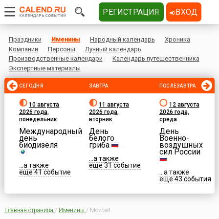
РЕГИСТРАЦИЯ
ВХОД
Праздники
Именины
Народный календарь
Хроника
Компании
Персоны
Лунный календарь
Производственные календари
Календарь путешественника
Экспертные материалы
СЕГОДНЯ
ЗАВТРА
ПОСЛЕЗАВТРА
10 августа
11 августа
12 августа
2026 года,
2026 года,
2026 года,
понедельник
вторник
среда
Международный
День
День
день
белого
Военно-
биодизеля
гриба
воздушных
сил России
...а также
...а также
еще 31 событие
еще 41 событие
...а также
еще 43 события
Главная страница
/
Именины
/
Моисей