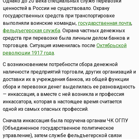
Однако до 20 века специальных служб перевозки
ценностей в России не существовало. Охрану
государственных средств при транспортировке
выполняли воинские команды,
государственная почта
,
фельдъегерская служба
. Охрана частных денежных
средств при перевозке была личным делом банков и
торговцев. Ситуация изменилась после
Октябрьской
революции 1917 года
.
С возникновением потребности сбора денежной
наличности предприятий торговли, других организаций и
доставки их в учреждения банков, из общей функции
сбора и перевозки денег выделилась ее разновидность
— инкассация, а вместе с ней возникла и профессия
инкассатора, которая в настоящее время считается
одной из самых опасных профессий.
Сначала инкассация была поручена органам ЧК ОГПУ
(Объединенное государственное политическое
управление), затем службе фельдъегерской связи