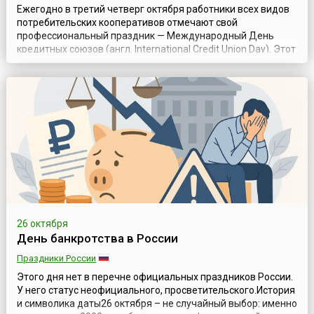
Ежегодно в третий четверг октября работники всех видов
потребительских кооперативов отмечают свой
профессиональный праздник — Международный День
кредитных союзов (англ. International Credit Union Day). Этот
всемирный праздник отмечается с 1948 года и с тех самых
пор является поводом для проведения многочисленных
мероприятий: дней открытых дверей кредитных союзов и
филиалов, благотворительных а...
26 октября
День банкротства в России
Праздники России
Этого дня нет в перечне официальных праздников России.
У него статус неофициального, просветительского.История
и символика даты26 октября – не случайный выбор: именно