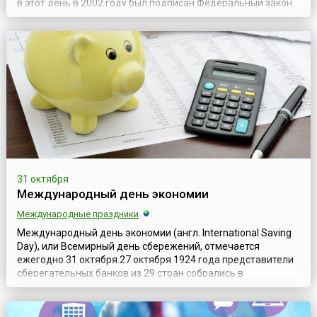
в этот день в 2002 году был подписан Федеральный закон
№ 127-ФЗ «О несостоятельности (банкротстве)». До
принятия этого закона регулирование банкротства в
стране было разрозненным и менее системным. С тех пор
закон неоднокра...
31 октября
Международный день экономии
Международные праздники
Международный день экономии (англ. International Saving
Day), или Всемирный день сбережений, отмечается
ежегодно 31 октября.27 октября 1924 года представители
сберегательных банков из 29 стран собрались в
итальянском Милане на свой Первый международный
конгресс сберегательных банков (англ. 1st International
Savings Bank Congress).В последний день конгресса — 31