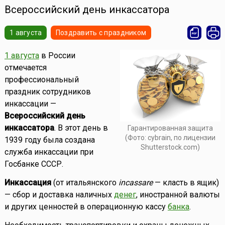
Всероссийский день инкассатора
1 августа
Поздравить с праздником
1 августа
в России
отмечается
профессиональный
праздник сотрудников
инкассации —
Всероссийский день
инкассатора
. В этот день в
Гарантированная защита
(Фото: cybrain, по лицензии
1939 году была создана
Shutterstock.com)
служба инкассации при
Госбанке СССР.
Инкассация
(от итальянского
incassare
— класть в ящик)
— сбор и доставка наличных
денег
, иностранной валюты
и других ценностей в операционную кассу
банка
.