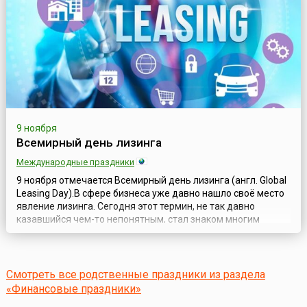
октября — родилась идея, зак...
9 ноября
Всемирный день лизинга
Международные праздники
9 ноября отмечается Всемирный день лизинга (англ. Global
Leasing Day).В сфере бизнеса уже давно нашло своё место
явление лизинга. Сегодня этот термин, не так давно
казавшийся чем-то непонятным, стал знаком многим
людям, причём даже тем, кто не имеет к бизнесу никакого
отношения. Для бизнеса же лизинг является важной
составляющей. В отдельных сферах его роль очень велика
и, являясь сам по себе ...
Смотреть все родственные праздники из раздела
«Финансовые праздники»