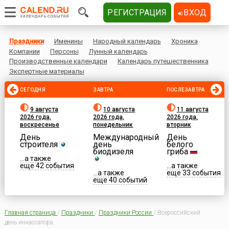
РЕГИСТРАЦИЯ
ВХОД
Праздники
Именины
Народный календарь
Хроника
Компании
Персоны
Лунный календарь
Производственные календари
Календарь путешественника
Экспертные материалы
СЕГОДНЯ
ЗАВТРА
ПОСЛЕЗАВТРА
9 августа
10 августа
11 августа
2026 года,
2026 года,
2026 года,
воскресенье
понедельник
вторник
День
Международный
День
строителя
день
белого
биодизеля
гриба
...а также
еще 42 события
...а также
...а также
еще 33 события
еще 40 событий
Главная страница
/
Праздники
/
Праздники России
/
Всероссийский
день инкассатора