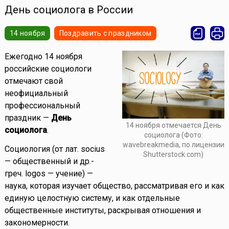
День социолога в России
14 ноября
Поздравить с праздником
Ежегодно 14 ноября
российские социологи
отмечают свой
неофициальный
профессиональный
праздник —
День
14 ноября отмечается День
социолога
.
социолога (Фото:
wavebreakmedia, по лицензии
Социология (от лат. socius
Shutterstock.com)
— общественный и др.-
греч. logos — учение) —
наука, которая изучает общество, рассматривая его и как
единую целостную систему, и как отдельные
общественные институты, раскрывая отношения и
закономерности.