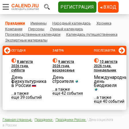
РЕГИСТРАЦИЯ
ВХОД
Праздники
Именины
Народный календарь
Хроника
Компании
Персоны
Лунный календарь
Производственные календари
Календарь путешественника
Экспертные материалы
СЕГОДНЯ
ЗАВТРА
ПОСЛЕЗАВТРА
8 августа
9 августа
10 августа
2026 года,
2026 года,
2026 года,
суббота
воскресенье
понедельник
День
День
Международны
физкультурника
строителя
день
в России
биодизеля
...а также
...а также
еще 42 события
еще 39 событий
...а также
еще 40 событий
Главная страница
/
Праздники
/
Праздники России
/
День социолога
в России