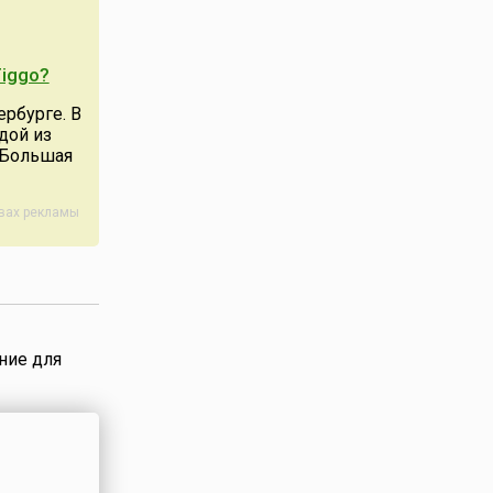
ка были
рядами
нием
iggo?
о Хосе де
з
рбурге. В
войны за
дой из
испанских
 Большая
ке,
одвижника
 К ег...
авах рекламы
ние для