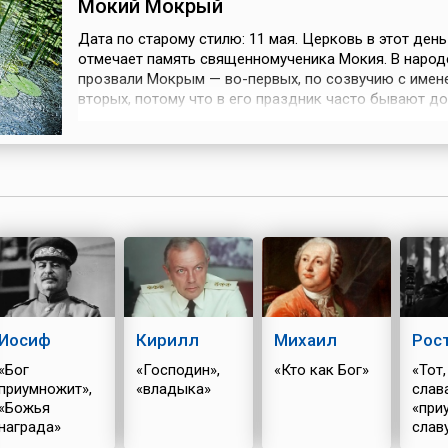
Мокий Мокрый
Дата по старому стилю: 11 мая. Церковь в этот день
отмечает память священномученика Мокия. В народ
прозвали Мокрым — во-первых, по созвучию с имене
вторых, потому что в его праздник часто бывают д
Мокия, как и накануне, когда праздновались имени
Матушки Сырой Земли, было не принято браться за
земляные работы, но уже по другой причине. Этот д
считался праздником умилостивл...
Иосиф
Кирилл
Михаил
Рос
«Бог
«Господин»,
«Кто как Бог»
«Тот,
приумножит»,
«владыка»
слава
«Божья
«при
награда»
слав