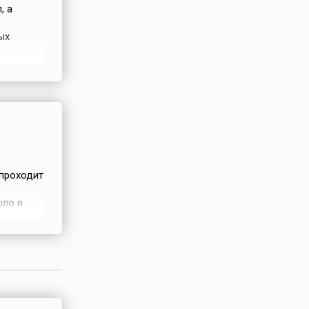
, а
ых
лит на
ны с
тиями в
 проходит
шло в
лярные
улы-1»