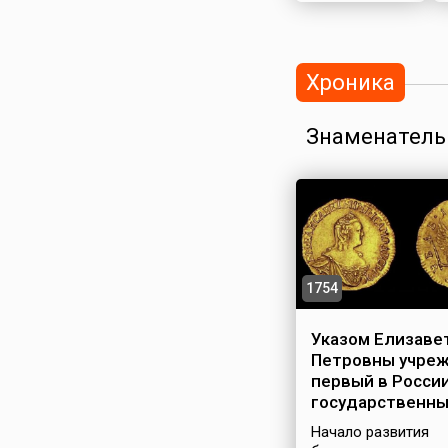
Хроника
Знаменатель
1754
Указом Елизаве
Петровны учре
первый в Росси
государственны
Начало развития