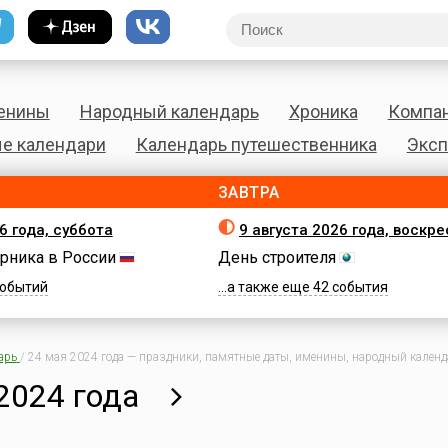
енины
Народный календарь
Хроника
Компа
е календари
Календарь путешественника
Эксп
ЗАВТРА
6 года, суббота
9 августа 2026 года, воскр
рника в России
День строителя
 событий
...а также еще 42 события
арь
/
24 мая 2024 года — праздники, памятные даты, именины, народный календа
2024 года