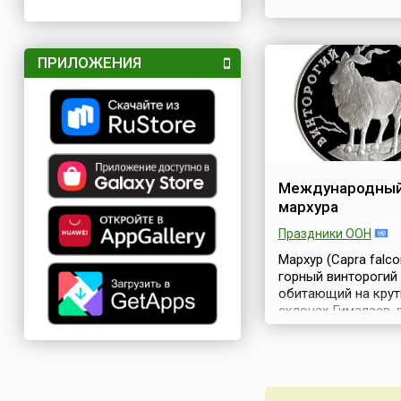
ПРИЛОЖЕНИЯ
Международный
мархура
Праздники ООН
Мархур (Capra falcon
горный винторогий 
обитающий на кру
склонах Гималаев, 
Пакистана, Афганис
Индии, Таджикиста
Узбекистана. Он из
своими впечатляю
винтообразными ро