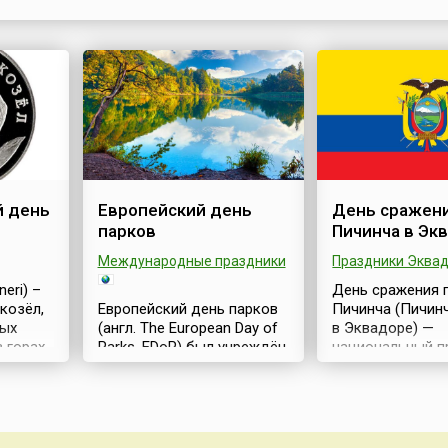
значительна.Дата 24 мая была выбрана в связи с тем
этот день в 1835 году в царской России вышло
постановление «Об отношении между хо...
 день
Европейский день
День сражен
парков
Пичинча в Эк
Международные праздники
Праздники Эква
eri) –
День сражения 
козёл,
Европейский день парков
Пичинча (Пичин
тых
(англ. The European Day of
в Эквадоре) —
в горах
Parks, EDoP) был учреждён
национальный п
тана,
Федерацией ЕВРОПАРК
государственны
на и
(англ. EUROPARК
выходной в стра
вестен
Federation) — европейской
сражении при П
щими
организацией, которая
(исп. Batalla de P
гами и
объединяет охраняемые
24 мая 1822 год