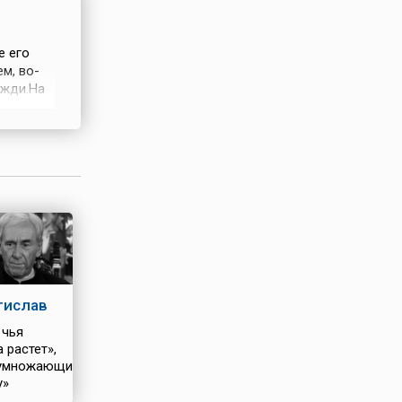
е его
м, во-
ожди.На
ны
ень
тислав
 чья
 растет»,
умножающий
у»