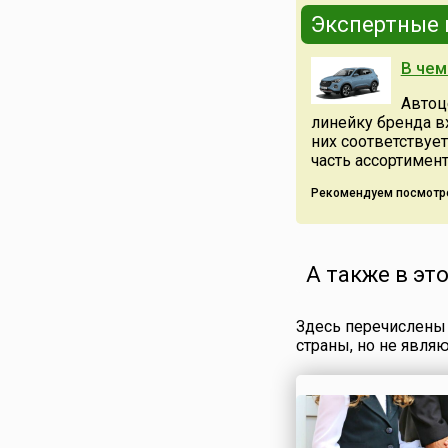
умением выживать 
Экспертные
суровых условиях 
местности. Однако,
В чем
несмотря на свою
выносливость, мар
Автоц
остаётся уязвимым
линейку бренда в
численность
них соответствуе
представителей эт
часть ассортимента
сократилась в резул
Рекомендуем посмотр
А также в эт
Здесь перечислены 
страны, но не явля