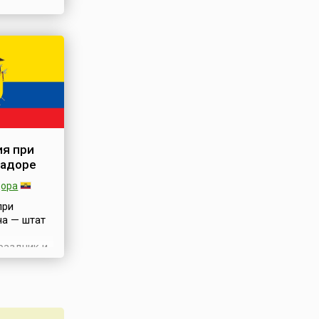
, что в
ия при
вадоре
дора
при
ча — штат
раздник и
й
не. В
ичинча
ichincha)
а