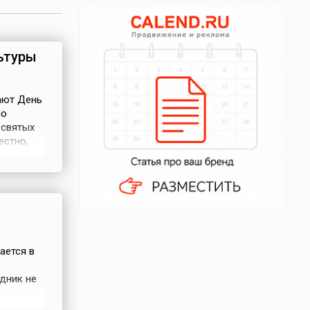
ьтуры
ают День
но
 святых
естно,
й
ается в
дник не
дров