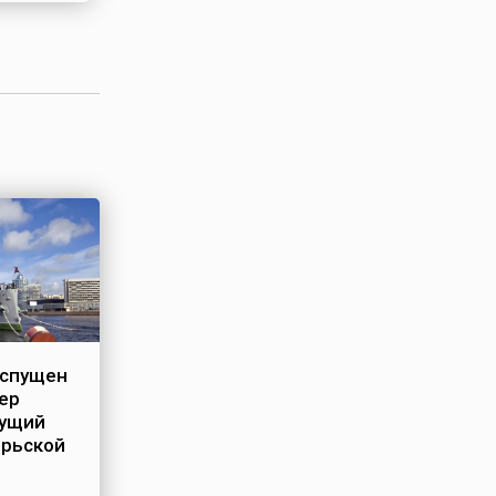
 спущен
сер
дущий
брьской