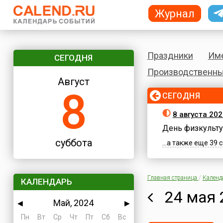
Журнал
Праздники
Им
СЕГОДНЯ
Производственны
Август
8
СЕГОДНЯ
8 августа 202
День физкульту
суббота
...а также еще 39
Главная страница
/
Календ
КАЛЕНДАРЬ
24 мая 
Май, 2024
◀
▶
Пн
Вт
Ср
Чт
Пт
Сб
Вс