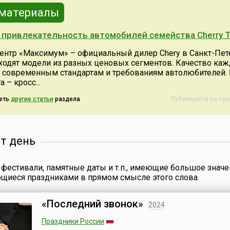
в
природные территории в 40
испанские войс
 материалы
горной
странах. Проведенный
разгромлены от
впервые в 1999 году этот
под командова
 привлекательность автомобилей семейства Cherry T
день теперь празднуется
генерала Антони
хур
ежегодно 24 мая по всей
Сукре, одного и
ентр «Максимум» – официальный дилер Chery в Санкт-Пете
 видом:
Европе. Дата
руководителей 
ходят модели из разных ценовых сегментов. Качество каж
празднования была
независимость 
т современным стандартам и требованиям автолюбителей.
ого вида
выбрана в связи с тем, что
колоний в Амери
 – кросс...
ьтат...
именно 24 мая 1909 года в
ближайшего сп
Европе бы...
Симона Боливара.
еть
другие статьи
раздела
Публикуется на пр
от день
фестивали, памятные даты и т.п., имеющие большое значе
ющиеся праздниками в прямом смысле этого слова.
«Последний звонок»
2024
Праздники России