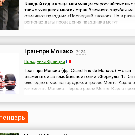
Каждый год в конце мая учащиеся российских школ
также учащиеся многих стран ближнего зарубежья
отмечают праздник «Последний звонок». Но в разн
регионах даты проведения праздника могут
отличаться.Жизнь свою человек всегда условно де
какие-то этапы или периоды. Они могут быть связа
возрастом, с посещением учебного заведения, заня
спортивной секции или работой.Школа для ...
Гран-при Монако
2024
Праздники Франции
Гран-при Монако (фр. Grand Prix de Monaco) — этап
знаменитой автомобильной гонки «Формулы-1». Он
ежегодно в мае на городской трассе Монте-Карло в
княжестве Монако. Первое ралли Монте-Карло про
1911 году, и понеслось... С 1929 года начались регу
гонки Гран-при Монако. До 1948 года, когда «Форм
еще не существовало, автогонки проводились как
независимые спортивные соревн...
лендарь