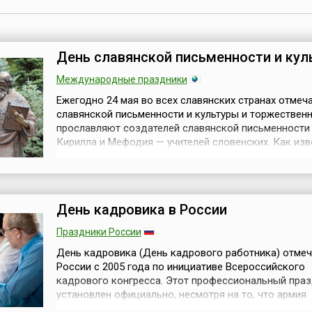
День славянской письменности и кул
Международные праздники
Ежегодно 24 мая во всех славянских странах отмеч
славянской письменности и культуры и торжествен
прославляют создателей славянской письменности
Кирилла и Мефодия — учителей словенских. Как изв
святые равноапостольные братья Кирилл и Мефоди
происходили из знатного и благочестивого рода и
проживали в греческом городе Солуни. Они были
православными монахами и славянскую азбуку...
День кадровика в России
Праздники России
День кадровика (День кадрового работника) отмеч
России с 2005 года по инициативе Всероссийского
кадрового конгресса. Этот профессиональный праз
установлен официально, несмотря на то, что армия
высококвалифицированных работников отделов ка