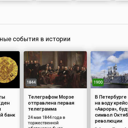
ные события в истории
1844
1900
ты
Телеграфом Морзе
В Петербурге
жден
отправлена первая
на воду крей
и
телеграмма
«Аврора», бу
й банк
символ Октя
24 мая 1844 года в
революции
торжественной