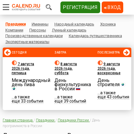
РЕГИСТРАЦИЯ
ВХОД
Праздники
Именины
Народный календарь
Хроника
Компании
Персоны
Лунный календарь
Производственные календари
Календарь путешественника
Экспертные материалы
СЕГОДНЯ
ЗАВТРА
ПОСЛЕЗАВТРА
7 августа
8 августа
9 августа
2026 года,
2026 года,
2026 года,
пятница
суббота
воскресенье
Международный
День
День
день пива
физкультурника
строителя
в России
...а также
...а также
...а также
еще 43 события
еще 33 события
еще 39 событий
Главная страница
/
Праздники
/
Праздники России
/
День
программиста в России