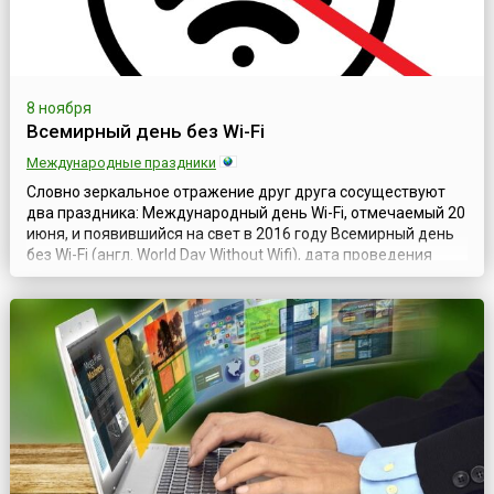
8 ноября
Всемирный день без Wi-Fi
Международные праздники
Словно зеркальное отражение друг друга сосуществуют
два праздника: Международный день Wi-Fi, отмечаемый 20
июня, и появившийся на свет в 2016 году Всемирный день
без Wi-Fi (англ. World Day Without Wifi), дата проведения
которого установлена на 8 ноября. Многие технологии,
прочно вошедшие в повседневную жизнь людей,
вызывают немало опасений, связанных с влиянием
прогрессивных тенденций на здоро...