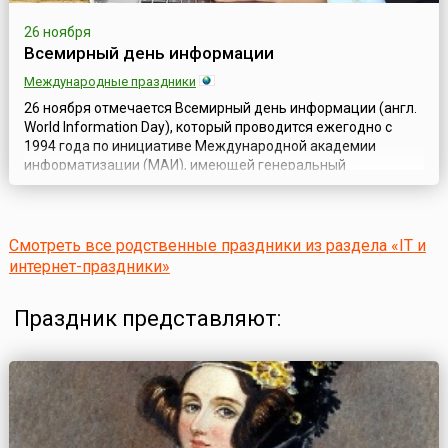
26 ноября
Всемирный день информации
Международные праздники
26 ноября отмечается Всемирный день информации (англ.
World Information Day), который проводится ежегодно с
1994 года по инициативе Международной академии
информатизации (МАИ), имеющей генеральный
консультативный статус в Экономическом и Социальном
советах ООН. В этот день в 1992 году состоялся первый
Международный форум информатизации, а сам праздник
был официально зарегистрирован органами ЮНЕСКО...
Смотреть все родственные праздники из раздела «IT и
интернет-праздники»
Праздник представляют: