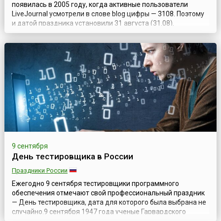
появилась в 2005 году, когда активные пользователи
LiveJournal усмотрели в слове blog цифры — 3108. Поэтому
и датой праздника установили 31 августа (31.08).
Инициаторы Дня блога призывают посвятить его
знакомству с товарищами из разных стран и с разными
интересами. Для этого предлагается написать короткие
рецензии о пяти разных блогах и 3...
9 сентября
День тестировщика в России
Праздники России
Ежегодно 9 сентября тестировщики программного
обеспечения отмечают свой профессиональный праздник
— День тестировщика, дата для которого была выбрана не
случайно.9 сентября 1947 года ученые Гарвардского