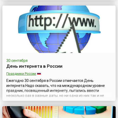
университета, тестировавшие вычислительную машину
Mark II Aiken Relay Calculator, нашли мотылька, застрявшего
между контактами электромеханического реле.
Проделанная работа требовала описан...
30 сентября
День интернета в России
Праздники России
Ежегодно 30 сентября в России отмечается День
интернета.Надо сказать, что на международном уровне
праздник, посвященный интернету, пытались ввести
несколько раз в разные даты, но ни одна из них так и не
стала традиционной. В России же «прижилась» дата 30
сентября.Все началось с того, что в 1998 году московская
фирма IT Infoart Stars разослала фирмам и организациям
предложение поддержать ин...