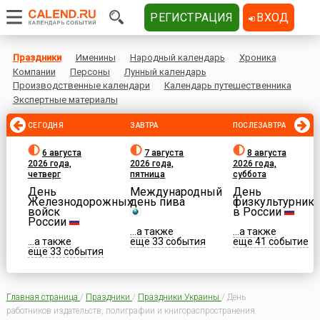
РЕГИСТРАЦИЯ
ВХОД
Праздники
Именины
Народный календарь
Хроника
Компании
Персоны
Лунный календарь
Производственные календари
Календарь путешественника
Экспертные материалы
СЕГОДНЯ
ЗАВТРА
ПОСЛЕЗАВТРА
6 августа
7 августа
8 августа
2026 года,
2026 года,
2026 года,
четверг
пятница
суббота
День
Международный
День
Железнодорожных
день пива
физкультурника
войск
в России
России
...а также
...а также
...а также
еще 33 события
еще 41 событие
еще 33 события
Главная страница
/
Праздники
/
Праздники Украины
/
День
работников издательств, полиграфии и книгораспространения