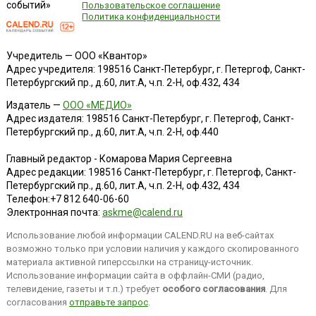
событий»
Пользовательское соглашение
Политика конфиденциальности
Учредитель — ООО «Квантор»
Адрес учредителя: 198516 Санкт-Петербург, г. Петергоф, Санкт-
Петербургский пр., д.60, лит.А, ч.п. 2-Н, оф.432, 434
Издатель —
ООО «МЕДИО»
Адрес издателя: 198516 Санкт-Петербург, г. Петергоф, Санкт-
Петербургский пр., д.60, лит.А, ч.п. 2-Н, оф.440
Главный редактор - Комарова Мария Сергеевна
Адрес редакции:
198516
Санкт-Петербург, г. Петергоф
,
Санкт-
Петербургский пр., д.60, лит.А, ч.п. 2-Н, оф.432, 434
Телефон:
+7 812 640-06-60
Электронная почта:
askme@calend.ru
Использование любой информации CALEND.RU на веб-сайтах
возможно только при условии наличия у каждого скопированного
материала активной гиперссылки на страницу-источник.
Использование информации сайта в оффлайн-СМИ (радио,
телевидение, газеты и т.п.) требует
особого согласования
. Для
согласования
отправьте запрос
.