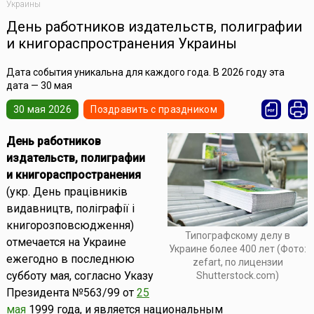
Украины
День работников издательств, полиграфии
и книгораспространения Украины
Дата события уникальна для каждого года. В 2026 году эта
дата — 30 мая
30 мая 2026
Поздравить с праздником
День работников
издательств, полиграфии
и книгораспространения
(укр. День працівників
видавництв, поліграфії і
книгорозповсюдження)
Типографскому делу в
отмечается на Украине
Украине более 400 лет (Фото:
ежегодно в последнюю
zefart, по лицензии
субботу мая, согласно Указу
Shutterstock.com)
Президента №563/99 от
25
мая
1999 года, и является национальным