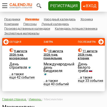
РЕГИСТРАЦИЯ
ВХОД
Праздники
Именины
Народный календарь
Хроника
Компании
Персоны
Лунный календарь
Производственные календари
Календарь путешественника
Экспертные материалы
СЕГОДНЯ
ЗАВТРА
ПОСЛЕЗАВТРА
9 августа
10 августа
11 августа
2026 года,
2026 года,
2026 года,
воскресенье
понедельник
вторник
День
Международный
День
строителя
день
белого
биодизеля
гриба
...а также
еще 42 события
...а также
...а также
еще 33 события
еще 40 событий
Главная страница
/
Именины
/
Максимилиан