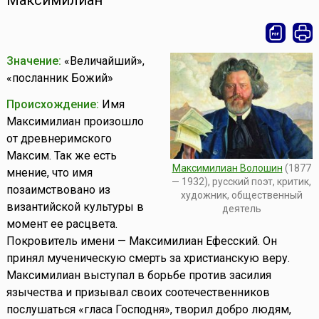
Максимилиан
Значение:
«Величайший»,
«посланник Божий»
Происхождение:
Имя
Максимилиан произошло
от древнеримского
Максим. Так же есть
Максимилиан Волошин
(1877
мнение, что имя
— 1932), русский поэт, критик,
позаимствовано из
художник, общественный
византийской культуры в
деятель
момент ее расцвета.
Покровитель имени — Максимилиан Ефесский. Он
принял мученическую смерть за христианскую веру.
Максимилиан выступал в борьбе против засилия
язычества и призывал своих соотечественников
послушаться «гласа Господня», творил добро людям,