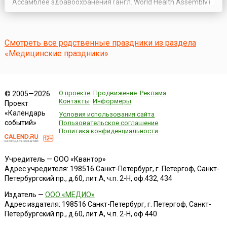
Ассамблее здравоохранения (англ. World Health Assembly)
ВОЗ, которая и курирует основные мероприятия,
приуроченные к этому дню.Учреждение новой даты в
календаре памятных дат и праздников ВОЗ было
направлено на актуализацию важнейшего вопроса в
Смотреть все родственные праздники из раздела
системах здр...
«Медицинские праздники»
О проекте
Продвижение
Реклама
© 2005—2026
Контакты
Информеры
Проект
«Календарь
Условия использования сайта
событий»
Пользовательское соглашение
Политика конфиденциальности
Учредитель — ООО «Квантор»
Адрес учредителя: 198516 Санкт-Петербург, г. Петергоф, Санкт-
Петербургский пр., д.60, лит.А, ч.п. 2-Н, оф.432, 434
Издатель —
ООО «МЕДИО»
Адрес издателя: 198516 Санкт-Петербург, г. Петергоф, Санкт-
Петербургский пр., д.60, лит.А, ч.п. 2-Н, оф.440