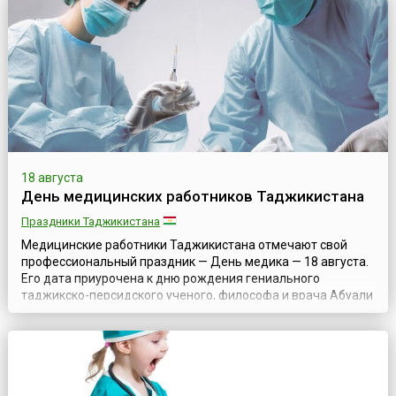
18 августа
День медицинских работников Таджикистана
Праздники Таджикистана
Медицинские работники Таджикистана отмечают свой
профессиональный праздник — День медика — 18 августа.
Его дата приурочена к дню рождения гениального
таджикско-персидского ученого, философа и врача Абуали
ибн Сино, более известного как Авиценна (ок. 980–1037).
Праздник установили по инициативе медицинских
коллективов и Совета Федерации профсоюзов
Таджикистана, а в 1995 году парламент Республик...