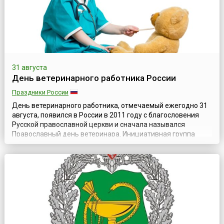
31 августа
День ветеринарного работника России
Праздники России
День ветеринарного работника, отмечаемый ежегодно 31
августа, появился в России в 2011 году с благословения
Русской православной церкви и сначала назывался
Православный день ветеринара. Инициативная группа
Российской сельскохозяйственной академии наук
направила Патриарху Московскому и Всея Руси Кириллу
ходатайство. В нем ученые мужи предложили считать день
памяти святых мучеников Флора и Лавра...