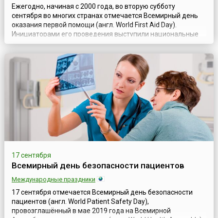
Ежегодно, начиная с 2000 года, во вторую субботу
сентября во многих странах отмечается Всемирный день
оказания первой помощи (англ. World First Aid Day).
Инициаторами его проведения выступили национальные
организации – члены Международного движения Красного
Креста и Красного Полумесяца.Цель оказания первой
помощи – проведение пострадавшему необходимых
простейших медицинских мероприятий для спа...
17 сентября
Всемирный день безопасности пациентов
Международные праздники
17 сентября отмечается Всемирный день безопасности
пациентов (англ. World Patient Safety Day),
провозглашённый в мае 2019 года на Всемирной