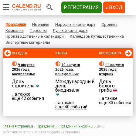
РЕГИСТРАЦИЯ
ВХОД
Праздники
Именины
Народный календарь
Хроника
Компании
Персоны
Лунный календарь
Производственные календари
Календарь путешественника
Экспертные материалы
СЕГОДНЯ
ЗАВТРА
ПОСЛЕЗАВТРА
9 августа
10 августа
11 августа
2026 года,
2026 года,
2026 года,
воскресенье
понедельник
вторник
День
Международный
День
строителя
день
белого
биодизеля
гриба
...а также
еще 42 события
...а также
...а также
еще 33 события
еще 40 событий
Главная страница
/
Праздники
/
Праздники Украины
/
День
работников ветеринарной медицины Украины