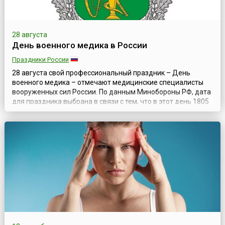
28 августа
День военного медика в России
Праздники России
28 августа свой профессиональный праздник – День
военного медика – отмечают медицинские специалисты
вооруженных сил России. По данным Минобороны РФ, дата
для праздника выбрана в связи с тем, что в этот день 1805
года положением российского императора Александра I
был утвержден центральный орган военно-медицинского
управления, призванный координировать деятельность
всех звеньев медицинской служ...