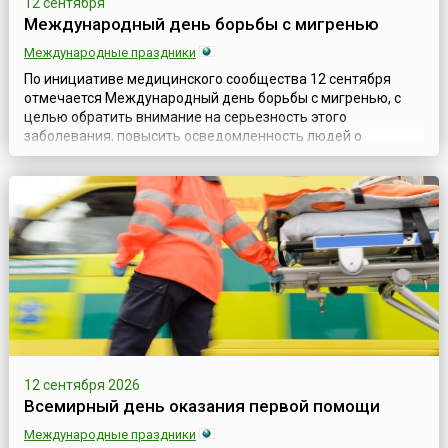
12 сентября
Международный день борьбы с мигренью
Международные праздники
По инициативе медицинского сообщества 12 сентября
отмечается Международный день борьбы с мигренью, с
целью обратить внимание на серьезность этого
заболевания, повысить осведомленность людей о
последствиях, которые оно может иметь, и показать,
насколько недооценена эта проблема. Ведь заболевание
оказывает влияние не только на физическое и психическое
состояние пациента, но и на его работу, семью, с...
12 сентября 2026
Всемирный день оказания первой помощи
Международные праздники